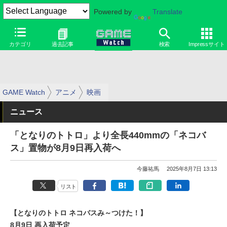
Powered by
Translate
カテゴリ
過去記事
検索
Impressサイト
GAME Watch
アニメ
映画
ニュース
「となりのトトロ」より全長440mmの「ネコバ
ス」置物が8月9日再入荷へ
今藤祐馬
2025年8月7日 13:13
リスト
【となりのトトロ ネコバスみ～つけた！】
8月9日 再入荷予定