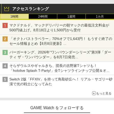
アクセスランキング
1時間
24時間
1週間
1カ月
マクドナルド、マックデリバリーの朝マックの最低注文料金が
500円値上げ。8月18日より1,500円から受付
「オクトパストラベラー」70%オフで1,643円！ もうすぐ終了の
セール情報まとめ【8月8日更新】
ニンテンドーeショップでは「大神 絶景版」が67%オフで990円
バーガーキング、2026年“ワンパウンダーシリーズ”第3弾「ダー
ティ ザ・ワンパウンダー」を8月7日発売
「特製ガーリックマヨソース」を使用した超大型チーズバーガー
そらザウルスやギャルきち、団長の吉野家Tシャツも！
「hololive Splash T-Party!」全Tシャツラインナップ公開＆オン
ライン販売開始
Switch 2版「FFXIV」を持って鳥取砂丘へ！ リアル・サゴリー砂
漠で光の戦士になってみた
もっと見る
GAME Watch をフォローする