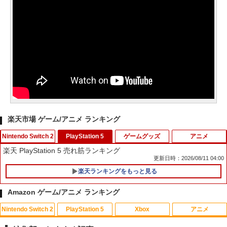
楽天市場 ゲーム/アニメ ランキング
Nintendo Switch 2
PlayStation 5
ゲームグッズ
アニメ
楽天 PlayStation 5 売れ筋ランキング
更新日時：2026/08/11 04:00
楽天ランキングをもっと見る
Switch2 保護フィルム スイッチ2 保護フ
1
ィルム switch2 フィルム Switch2 ガラ
Amazon ゲーム/アニメ ランキング
スフィルム スイッチ2 フィルム ガイド
貼り付け キット カバー Switch 2 本体
Nintendo Switch 2
PlayStation 5
Xbox
アニメ
アクセサリー Nintendo Switch2 ケース
【中古】PS2 龍が如く2 PS2 the Be
劇場版「鬼滅の刃」無限城編 第一章 猗
1
1
可 透明 ブルーライト カット 99％ FIRM
st
窩座再来(通常版)【Blu-ray】 [ 吾峠呼世