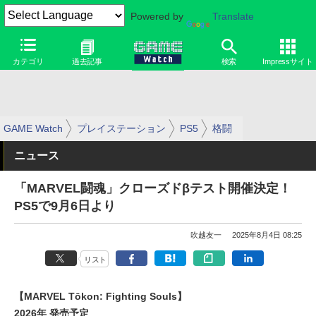
Powered by
Translate
カテゴリ
過去記事
検索
Impressサイト
GAME Watch
プレイステーション
PS5
格闘
ニュース
「MARVEL闘魂」クローズドβテスト開催決定！
PS5で9月6日より
吹越友一
2025年8月4日 08:25
リスト
【MARVEL Tōkon: Fighting Souls】
2026年 発売予定