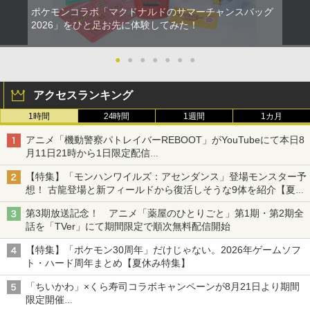
ポケモンコラボ「マクドナルドのサマーチャンスバッグ
2026」をひと足お先に体験してみた！
●
●
●
●
●
●
●
アクセスランキング
1時間
24時間
1週間
1カ月
アニメ「機動警察パトレイバーREBOOT」がYouTubeにて本日8
月11日21時から1日限定配信
8月14日にはU-NEXTで限定配信
【特集】「モンハンワイルズ：アセンダンス」登場モンスター予
想！ 古龍登場と新フィールドから復活しそうな9体を紹介【夏休
み特集2026】
第3期放送記念！ アニメ「薬屋のひとりごと」第1期・第2期全
話を「TVer」にて期間限定で順次無料配信開始
【特集】「ポケモン30周年」だけじゃない。2026年ゲームソフ
ト・ハード周年まとめ【夏休み特集】
「ちいかわ」×くら寿司コラボキャンペーンが8月21日より期間
限定開催