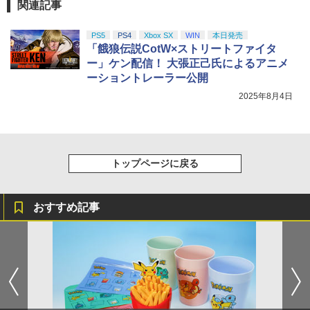
ルドゲームソフト SC-3000 モナコGP
【純正品】DualSense ワイヤレスコン
関連記事
ニンテンドープリペイド番号 9000円|オ
4
4
￥10,780
【中古】
トローラー ミッドナイト ブラック(CFI-
ンラインコード版
￥2,618
￥10,296
ZCT2J01)
PS5
PS4
Xbox SX
WIN
本日発売
￥2,650
￥9,000
「餓狼伝説CotW×ストリートファイタ
￥10,737
【特典】進撃の巨人3 Switch2版(【早
劇場版「鬼滅の刃」無限城編 第一章 猗
5
ー」ケン配信！ 大張正己氏によるアニメ
4
【楽天ブックス限定配送BOX】【楽天ブ
期購入封入特典】DLC)
5
窩座再来 完全生産限定版 [Blu-ray]
ーショントレーラー公開
【純正品】Xbox Elite ワイヤレス コン
5
ックス限定先着特典+先着特典】劇場版
【新品】【amiibo】amiibo メタナイト
トローラー Series 2 Core Edition (ホワ
ニンテンドープリペイド番号 5000円|オ
5
「鬼滅の刃」無限城編 第一章 猗窩座再
2025年8月4日
5
￥8,518
￥8,698
＆デビルスター（カービィのエアライダ
【純正品】DualSense ワイヤレスコン
イト)
ンラインコード版
5
来(完全生産限定版)【Blu-ray】(かるた
ーシリーズ）[在庫品]
トローラー(CFI-ZCT2J)
+イベント抽選権+描き下ろし色紙) [ 吾峠
￥18,718
呼世晴 ]
￥5,000
￥3,800
￥10,737
￥11,000
『映画 ラブライブ！蓮ノ空女学院スクー
5
トップページに戻る
ルアイドルクラブ Bloom Garden Part
y』Blu-ray（特装限定版）
おすすめ記事
￥8,589