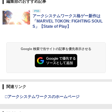
E
編集部のおすすめ記事
晴 ]
￥220
￥1,000
スプラトゥーン レイダース|オンライン
PlayStation 5 デジタル・エディション
【純正品】Xbox ワイヤレス コントロー
劇場版「鬼滅の刃」無限城編 第一章 猗
PS5
1
1
1
1
￥3,960
コード版
日本語専用 Console Language: Japan
ラー + USB-C® ケーブル
窩座再来 通常版 [Blu-ray]
アークシステムワークス格ゲー新作は
ese only (CFI-2200B01)
「MARVEL TOKON: FIGHTING SOUL
￥5,832
￥8,300
￥3,964
S」【State of Play】
ハードケース for Nintendo Switch 2 ブ
2
￥55,000
【中古】PS2 龍が如く PlayStation2
【送料無料】[Joshinオリジナル特典付]
2
2
ラック
the Best
「超かぐや姫!」Blu-ray 通常版/アニメー
ション[Blu-ray]【返品種別A】
￥2,754
【純正品】Xbox ワイヤレス コントロー
￥330
2
Nintendo Switch 2(日本語・国内専用)
劇場版「鬼滅の刃」無限城編 第一章 猗
Beast of Reincarnation -PS5 【特典】
ラー (ロボット ホワイト)
2
2
2
￥6,050
Google 検索で当サイトの記事を優先表示させる
窩座再来 通常版 [DVD]
プロダクトコード 封入
￥55,871
￥7,681
￥3,523
￥7,286
ゼノブレイド ディフィニティブ・エディ
3
【全品ポイント10倍！要エントリー】
3
劇場版 転生したらスライムだった件 蒼
3
ション Nintendo Switch 2 Edition
【期間限定セール】ニンテンドー Ninte
海の涙編 (Blu-ray特装限定版)【Blu-ra
ndo ポパイ 【中古】
【純正品】Xbox ワイヤレス コントロー
y】 [ 岡咲美保 ]
3
￥6,650
ラー (カーボンブラック)
スプラトゥーン レイダース -Switch2
3
【Amazon.co.jp限定】劇場版モノノ怪
【純正品】ディスクドライブ(CFI-ZDD1
3
￥1,580
3
￥7,722
第三章 蛇神 (Amazon.co.jp限定オリジ
J) PlayStation 5
関連リンク
￥8,020
￥6,445
ナル三方背収納ケース付きコレクション)
(オリジナル特典:オリジナル巾着＋メー
￥11,849
□アークシステムワークスのホームページ
ファイアーエムブレム 万紫千紅 【Switc
カー特典:【坤と離】二振りの剣、十翼よ
4
【全品ポイント10倍！要エントリー】
4
【楽天ブックス限定抽選特典】迷宮のし
h2】 BEE-P-AACSA
4
り来たる！スタジオ描き下ろしイラスト
【期間限定セール】SG-1000/SC-3000シ
【純正品】Xbox 充電式バッテリー + US
おり（特装限定版）【Blu-ray】(抽選で
4
ボード付) [Blu-ray]
リーズ SG-1000/SC-3000シリーズ オー
B-C ケーブル
豪華賞品が当たる！) [ SUZUKA ]
￥8,470