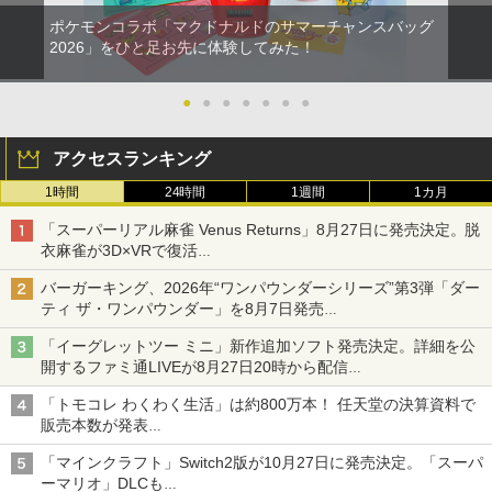
ポケモンコラボ「マクドナルドのサマーチャンスバッグ
2026」をひと足お先に体験してみた！
●
●
●
●
●
●
●
アクセスランキング
1時間
24時間
1週間
1カ月
「スーパーリアル麻雀 Venus Returns」8月27日に発売決定。脱
衣麻雀が3D×VRで復活
発売から2週間は20%オフになるセールが実施
バーガーキング、2026年“ワンパウンダーシリーズ”第3弾「ダー
ティ ザ・ワンパウンダー」を8月7日発売
「特製ガーリックマヨソース」を使用した超大型チーズバーガー
「イーグレットツー ミニ」新作追加ソフト発売決定。詳細を公
開するファミ通LIVEが8月27日20時から配信
シリーズ累計100タイトルへ
「トモコレ わくわく生活」は約800万本！ 任天堂の決算資料で
販売本数が発表
「ぽこポケ」は127万本に
「マインクラフト」Switch2版が10月27日に発売決定。「スーパ
ーマリオ」DLCも