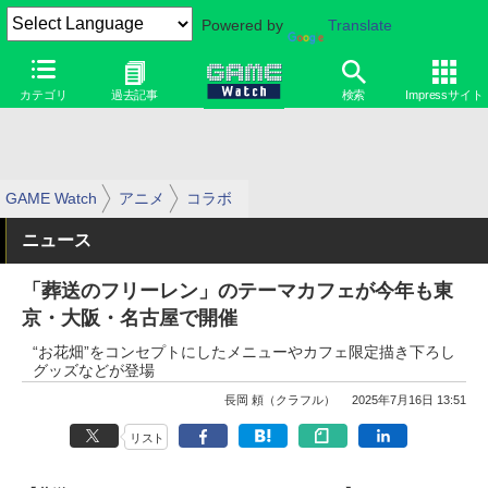
Powered by
Translate
カテゴリ
過去記事
検索
Impressサイト
GAME Watch
アニメ
コラボ
ニュース
「葬送のフリーレン」のテーマカフェが今年も東
京・大阪・名古屋で開催
“お花畑”をコンセプトにしたメニューやカフェ限定描き下ろし
グッズなどが登場
長岡 頼（クラフル）
2025年7月16日 13:51
リスト