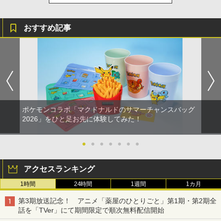
おすすめ記事
ポケモンコラボ「マクドナルドのサマーチャンスバッグ
2026」をひと足お先に体験してみた！
●
●
●
●
●
●
●
アクセスランキング
1時間
24時間
1週間
1カ月
第3期放送記念！ アニメ「薬屋のひとりごと」第1期・第2期全
話を「TVer」にて期間限定で順次無料配信開始