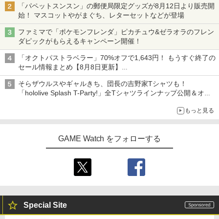
「パペットスンスン」の郵便局限定グッズが8月12日より販売開
始！ マスコットやがまぐち、レターセットなどが登場
ファミマで「ポケモンフレンダ」ピカチュウ&ゼラオラのフレン
ダピックがもらえるキャンペーン開催！
「オクトパストラベラー」70%オフで1,643円！ もうすぐ終了の
セール情報まとめ【8月8日更新】
ニンテンドーeショップでは「大神 絶景版」が67%オフで990円
そらザウルスやギャルきち、団長の吉野家Tシャツも！
「hololive Splash T-Party!」全Tシャツラインナップ公開＆オン
ライン販売開始
もっと見る
GAME Watch をフォローする
Special Site