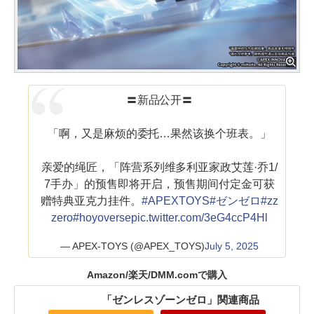
〓新品公开〓
「啊，又是麻烦的委托…果然该换个班表。」
亲爱的绳匠，「阵营系列维多利亚家政艾莲·乔1/
7手办」的预售即将开启，预售期间付定金可获
赠特典亚克力挂件。
#APEXTOYS
#ゼンゼロ
#zz
zero
#hoyoverse
pic.twitter.com/3eG4ccP4Hl
— APEX-TOYS (@APEX_TOYS)
July 5, 2025
Amazon/楽天/DMM.comで購入
「ゼンレスゾーンゼロ」関連商品