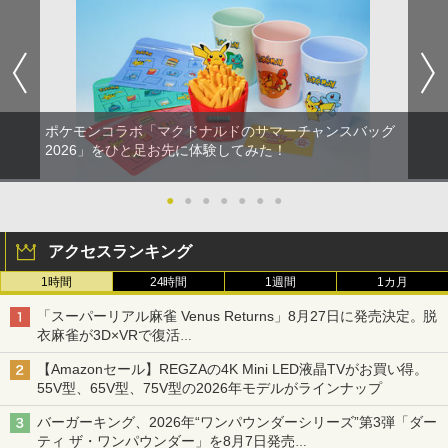
ポケモンコラボ「マクドナルドのサマーチャンスバッグ
2026」をひと足お先に体験してみた！
●
●
●
●
●
●
●
アクセスランキング
1時間
24時間
1週間
1カ月
「スーパーリアル麻雀 Venus Returns」8月27日に発売決定。脱
衣麻雀が3D×VRで復活
発売から2週間は20%オフになるセールが実施
【Amazonセール】REGZAの4K Mini LED液晶TVがお買い得。
55V型、65V型、75V型の2026年モデルがラインナップ
バーガーキング、2026年“ワンパウンダーシリーズ”第3弾「ダー
ティ ザ・ワンパウンダー」を8月7日発売