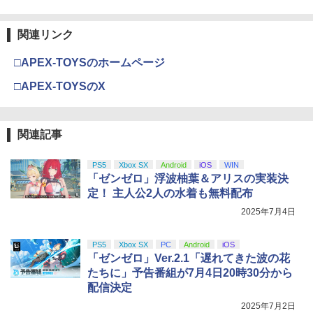
関連リンク
□APEX-TOYSのホームページ
□APEX-TOYSのX
関連記事
PS5
Xbox SX
Android
iOS
WIN
「ゼンゼロ」浮波柚葉＆アリスの実装決
定！ 主人公2人の水着も無料配布
2025年7月4日
PS5
Xbox SX
PC
Android
iOS
「ゼンゼロ」Ver.2.1「遅れてきた波の花
たちに」予告番組が7月4日20時30分から
配信決定
2025年7月2日