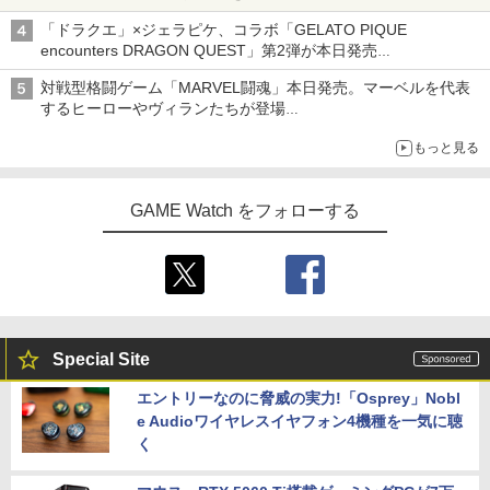
「特製ガーリックマヨソース」を使用した超大型チーズバーガー
「ドラクエ」×ジェラピケ、コラボ「GELATO PIQUE
encounters DRAGON QUEST」第2弾が本日発売
アイスカップに入ったスライムやわたぼう、ベビーサタンなどが
対戦型格闘ゲーム「MARVEL闘魂」本日発売。マーベルを代表
オリジナルアートで登場
するヒーローやヴィランたちが登場
「GUILTY GEAR」などの格ゲーを手掛けるアークシステムワー
もっと見る
クスが開発
GAME Watch をフォローする
Special Site
エントリーなのに脅威の実力!「Osprey」Nobl
e Audioワイヤレスイヤフォン4機種を一気に聴
く