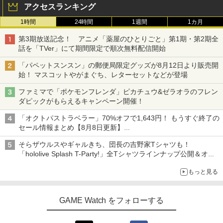
アクセスランキング
1時間
24時間
1週間
1カ月
第3期放送記念！ アニメ「薬屋のひとりごと」第1期・第2期全
話を「TVer」にて期間限定で順次無料配信開始
「パペットスンスン」の郵便局限定グッズが8月12日より販売開
始！ マスコットやがまぐち、レターセットなどが登場
ファミマで「ポケモンフレンダ」ピカチュウ&ゼラオラのフレン
ダピックがもらえるキャンペーン開催！
「オクトパストラベラー」70%オフで1,643円！ もうすぐ終了の
セール情報まとめ【8月8日更新】
ニンテンドーeショップでは「大神 絶景版」が67%オフで990円
そらザウルスやギャルきち、団長の吉野家Tシャツも！
「hololive Splash T-Party!」全Tシャツラインナップ公開＆オン
ライン販売開始
もっと見る
GAME Watch をフォローする