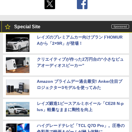
Special Site
レイズのプレミアムカー向けブランドHOMUR
Aから「2×9R」が登場！
クリエイティブが作った2万円台の“小さなピュ
アオーディオスピーカー”
Amazon プライムデー過去最安! Anker注目プ
ロジェクター3モデルを使ってみた
レイズ鍛造1ピースアルミホイール「CE28 N-p
lus」軽量なままに剛性を向上
ハイグレードテレビ「TCL Q7D Pro」。圧巻の
色彩美で映画＆ゲームが極上体験に