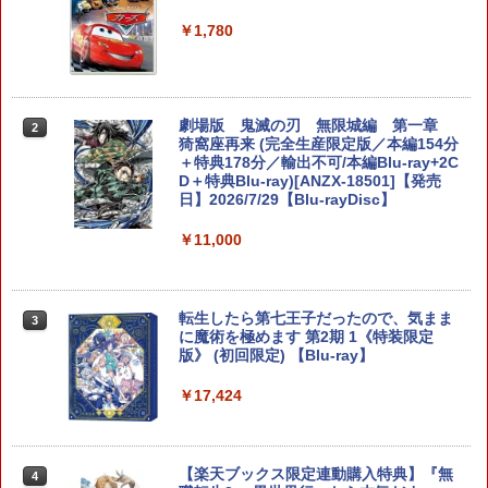
ベース 冷却スタンド クーリングファン
ン5ソフト／アクション・ゲーム
￥350
圧送式 デュアルターボファン 自動ON/O
￥1,780
FF 3段階速度 静音設計 TVモード 熱対策
￥410
オーバーヒート防止 ゲーム機 周辺機器
ナノテープ付属 switch2 本体
￥2,999
【中古】ハッピープライスセレクション
劇場版 鬼滅の刃 無限城編 第一章
【大容量】SILENT HILL f PS5対応 LIP1
2
2
2
ルイージマンション2
猗窩座再来 (完全生産限定版／本編154分
708 互換 バッテリー【PSE基準検品】ワ
＋特典178分／輸出不可/本編Blu-ray+2C
イヤレスコントローラー SONY対応 ロワ
D＋特典Blu-ray)[ANZX-18501]【発売
ジャパン アストロボット Destiny 2
￥382
日】2026/7/29【Blu-rayDisc】
任天堂純正品 Nintendo Switch タッチ
2
ペン Switch Switch2 スイッチ スイッチ
￥1,780
2 タッチペン 純正 スタイラスペン Ninte
￥11,000
ndo ニンテンドースイッチ ニンテンド
【中古】おどるメイドインワリオ - Wii
3
ースイッチ2 静電式 タッチ操作 ゲームア
クセサリー 正規品 4902370543421
STRASSE RCZ01用 コントローラーホル
3
￥509
転生したら第七王子だったので、気まま
ダー 左側 左右兼用 ゲームパッド PS4 P
3
￥3,450
に魔術を極めます 第2期 1《特装限定
S5 コントローラースタンド ゲームパッ
版》 (初回限定) 【Blu-ray】
ド 収納[コックピット レースゲーム]
￥17,424
￥2,981
テーブルモード専用 ポータブルUSBハブ
3
NewスーパーマリオブラザーズWii ノコ
4
スタンド 2ポート for Nintendo Switch
ノコエアホッケー
2
【楽天ブックス限定連動購入特典】『無
【特典】AKIBA LOST PS5版(【初回封
4
4
￥1,218