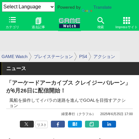
Powered by
Translate
カテゴリ
過去記事
検索
Impressサイト
GAME Watch
プレイステーション
PS4
アクション
ニュース
「アーケードアーカイブス クレイジーバルーン」
が6月26日に配信開始！
風船を操作してイバラの迷路を進んでGOALを目指すアクシ
ョン
緑里孝行（クラフル）
2025年6月25日 17:00
リスト