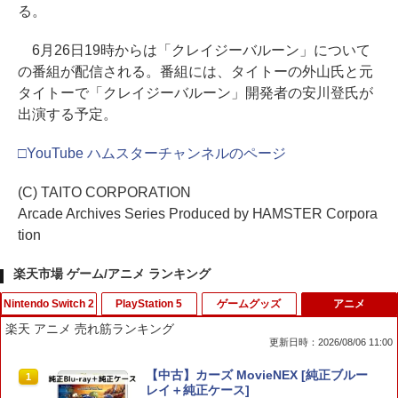
る。
6月26日19時からは「クレイジーバルーン」について
の番組が配信される。番組には、タイトーの外山氏と元
タイトーで「クレイジーバルーン」開発者の安川登氏が
出演する予定。
□YouTube ハムスターチャンネルのページ
(C) TAITO CORPORATION
Arcade Archives Series Produced by HAMSTER Corpora
tion
楽天市場 ゲーム/アニメ ランキング
Nintendo Switch 2
PlayStation 5
ゲームグッズ
アニメ
楽天 アニメ 売れ筋ランキング
更新日時：2026/08/06 11:00
Switch2 冷却ファン Nintendo switch 2
【中古】【18歳以上対象】Saints Row
【中古】ドラゴンシャドウスペル
【中古】カーズ MovieNEX [純正ブルー
1
1
1
1
ドック 対応 スイッチ2 NS2 ドック 放熱
(セインツロウ)ソフト:プレイステーショ
レイ＋純正ケース]