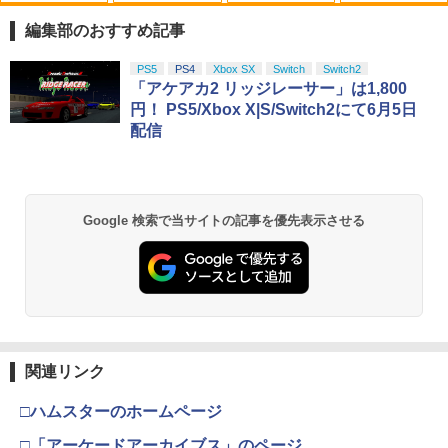
編集部のおすすめ記事
スプラトゥーン レイダース|オンライン
PlayStation 5 デジタル・エディション
Xbox プリペイドカード 10,000円 デジ
劇場版「鬼滅の刃」無限城編 第一章 猗
PS5
PS4
Xbox SX
Switch
Switch2
1
1
1
1
コード版
日本語専用 Console Language: Japan
タルコード 【旧 Xbox ギフトカード】
窩座再来 通常版 [Blu-ray]
「アケアカ2 リッジレーサー」は1,800
ese only (CFI-2200B01)
[オンラインコード]
円！ PS5/Xbox X|S/Switch2にて6月5日
￥5,832
￥3,964
配信
￥55,000
￥10,000
スプラトゥーン レイダース -Switch2
劇場版「鬼滅の刃」無限城編 第一章 猗
Beast of Reincarnation -PS5 【特典】
Xbox プリペイドカード 3,000円 デジタ
2
2
2
2
Google 検索で当サイトの記事を優先表示させる
窩座再来 通常版 [DVD]
プロダクトコード 封入
ルコード 【旧 Xbox ギフトカード】 [オ
ンラインコード]
￥6,455
￥3,523
￥7,286
￥3,000
Nintendo Switch 2(日本語・国内専用)
劇場版「鬼滅の刃」無限城編 第一章 猗
【純正品】ディスクドライブ(CFI-ZDD1
3
3
Xbox プリペイドカード 1,000円 デジタ
3
3
窩座再来 完全生産限定版 [Blu-ray]
J) PlayStation 5
関連リンク
ルコード 【旧 Xbox ギフトカード】 [オ
￥55,095
ンラインコード]
￥8,698
￥11,849
□ハムスターのホームページ
￥1,000
□「アーケードアーカイブス」のページ