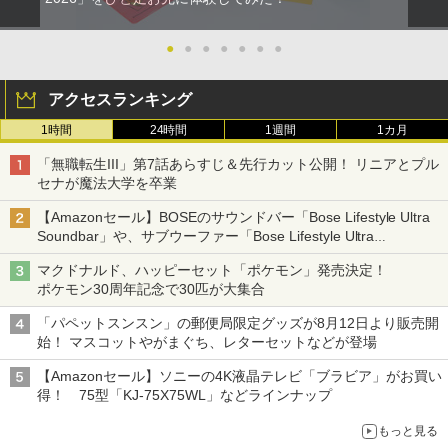
●
●
●
●
●
●
●
アクセスランキング
1時間
24時間
1週間
1カ月
「無職転生III」第7話あらすじ＆先行カット公開！ リニアとプル
セナが魔法大学を卒業
【Amazonセール】BOSEのサウンドバー「Bose Lifestyle Ultra
Soundbar」や、サブウーファー「Bose Lifestyle Ultra
Subwoofer」などお買い得！
マクドナルド、ハッピーセット「ポケモン」発売決定！
ポケモン30周年記念で30匹が大集合
「パペットスンスン」の郵便局限定グッズが8月12日より販売開
始！ マスコットやがまぐち、レターセットなどが登場
【Amazonセール】ソニーの4K液晶テレビ「ブラビア」がお買い
得！ 75型「KJ-75X75WL」などラインナップ
もっと見る