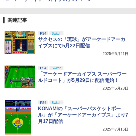
【純正品】DualSense ワイヤレスコン
ニンテンドープリペイド番号 9000円|オ
4
4
『映画 ラブライブ！蓮ノ空女学院スクー
4
トローラー ミッドナイト ブラック(CFI-
【純正品】Xbox ワイヤレス コントロー
ンラインコード版
4
ルアイドルクラブ Bloom Garden Part
ZCT2J01)
関連記事
ラー + USB-C® ケーブル
y』Blu-ray（特装限定版）
￥9,000
￥10,737
￥8,300
PS4
Switch
￥8,589
サクセスの「琉球」がアーケードアーカ
イブスにて5月22日配信
ニンテンドープリペイド番号 5000円|オ
5
【純正品】DualSense ワイヤレスコン
Xbox プリペイドカード 5,000円 デジタ
2025年5月21日
ンラインコード版
5
5
劇場版「鬼滅の刃」無限城編 第一章 猗
5
トローラー(CFI-ZCT2J)
ルコード 【旧 Xbox ギフトカード】 [オ
窩座再来 完全生産限定版 [DVD]
ンラインコード]
￥5,000
PS4
Switch
￥10,737
￥7,828
「アーケードアーカイブス スーパーワー
￥5,000
ルドコート」が5月29日に配信開始！
2025年5月28日
PS4
Switch
KONAMIの「スーパーバスケットボー
ル」が「アーケードアーカイブス」より7
月17日配信
2025年7月16日