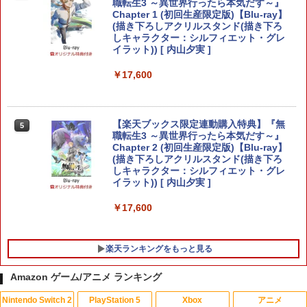
￥3,980
職転生3 ～異世界行ったら本気だす～』
入特典】ゲーム内デジタルアイテム（特
Chapter 1 (初回生産限定版)【Blu-ray】
典スチル画像）)
(描き下ろしアクリルスタンド(描き下ろ
しキャラクター：シルフィエット・グレ
￥5,507
【中古】【PS4】BIOHAZARD VILLAG
イラット)) [ 内山夕実 ]
5
【特典】アナザーエデン ビギンズ Ninte
4
E【予約特典】武器パーツ「ラクーン
ndo Switch 2 Edition(【早期購入封入
君」と「サバイバルリソースパック」が
特典】シリアルコード)
￥17,600
手に入るプロダクトコード(無償)
【店内全品P10倍 8/4〜要エントリー】
5
￥4,931
【中古】[PS5] プラグマタ(PRAGMATA)
￥1,310
通常版 カプコン(20260417)
【楽天ブックス限定連動購入特典】『無
5
職転生3 ～異世界行ったら本気だす～』
￥5,640
Chapter 2 (初回生産限定版)【Blu-ray】
アークシステムワークス 【Switch2】デ
5
(描き下ろしアクリルスタンド(描き下ろ
イヴ・ザ・ダイバー COMPLETE EDITI
しキャラクター：シルフィエット・グレ
ON [NXS-P-A8XTC NSW2 デイブ ザ ダ
イラット)) [ 内山夕実 ]
イバ- コンプリ-ト エディション]
￥17,600
￥5,740
楽天ランキングをもっと見る
Amazon ゲーム/アニメ ランキング
Nintendo Switch 2
PlayStation 5
Xbox
アニメ