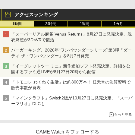
アクセスランキング
1時間
24時間
1週間
1カ月
「スーパーリアル麻雀 Venus Returns」8月27日に発売決定。脱
衣麻雀が3D×VRで復活
発売から2週間は20%オフになるセールが実施
バーガーキング、2026年“ワンパウンダーシリーズ”第3弾「ダー
ティ ザ・ワンパウンダー」を8月7日発売
「特製ガーリックマヨソース」を使用した超大型チーズバーガー
「イーグレットツー ミニ」新作追加ソフト発売決定。詳細を公
開するファミ通LIVEが8月27日20時から配信
シリーズ累計100タイトルへ
「トモコレ わくわく生活」は約800万本！ 任天堂の決算資料で
販売本数が発表
「ぽこポケ」は127万本に
「マインクラフト」Switch2版が10月27日に発売決定。「スーパ
ーマリオ」DLCも
Switch版からのアップグレードも可能に
もっと見る
GAME Watch をフォローする