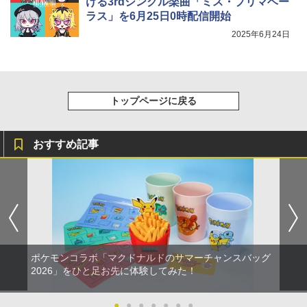
ける3rdシングル楽曲「ミス・プリマベー
ラス」を6月25日0時配信開始
2025年6月24日
トップページに戻る
おすすめ記事
ポケモンコラボ「マクドナルドのサマーチャンスバッグ
2026」をひと足お先に体験してみた！
●
●
●
●
●
●
●