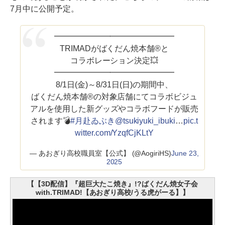
7月中に公開予定。
━━━━━━━━━━━━━━━
TRIMADがばくだん焼本舗®と
コラボレーション決定💥
━━━━━━━━━━━━━━━
8/1日(金)～8/31日(日)の期間中、
ばくだん焼本舗®︎の対象店舗にてコラボビジュ
アルを使用した新グッズやコラボフードが販売
されます💣
#月赴ゐぶき
@tsukiyuki_ibuki
…
pic.t
witter.com/YzqfCjKLtY
— あおぎり高校職員室【公式】 (@AogiriHS)
June 23,
2025
【【3D配信】『超巨大たこ焼き』!?ばくだん焼女子会
with.TRIMAD!【あおぎり高校/うる虎がーる】】