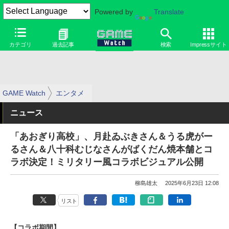
Powered by
Translate
カテゴリ
過去記事
検索
Impressサイト
GAME Watch
エンタメ
ニュース
「あおぎり高校」、月赴ゐぶきさん＆うる虎がー
るさん＆八十科むじなさんがばくだん焼本舗とコ
ラボ決定！ミリタリー風コラボビジュアル公開
柳島雄太
2025年6月23日 12:08
リスト
【コラボ期間】