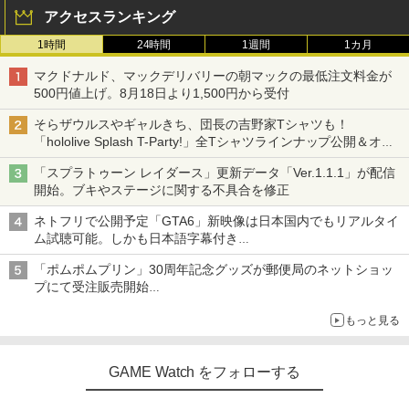
アクセスランキング
1時間
24時間
1週間
1カ月
マクドナルド、マックデリバリーの朝マックの最低注文料金が
500円値上げ。8月18日より1,500円から受付
そらザウルスやギャルきち、団長の吉野家Tシャツも！
「hololive Splash T-Party!」全Tシャツラインナップ公開＆オン
ライン販売開始
「スプラトゥーン レイダース」更新データ「Ver.1.1.1」が配信
開始。ブキやステージに関する不具合を修正
ネトフリで公開予定「GTA6」新映像は日本国内でもリアルタイ
ム試聴可能。しかも日本語字幕付き
Netflixから公式回答あり
「ポムポムプリン」30周年記念グッズが郵便局のネットショッ
プにて受注販売開始
「おもちもちもちクッション」など今年だけの限定商品が登場
もっと見る
GAME Watch をフォローする