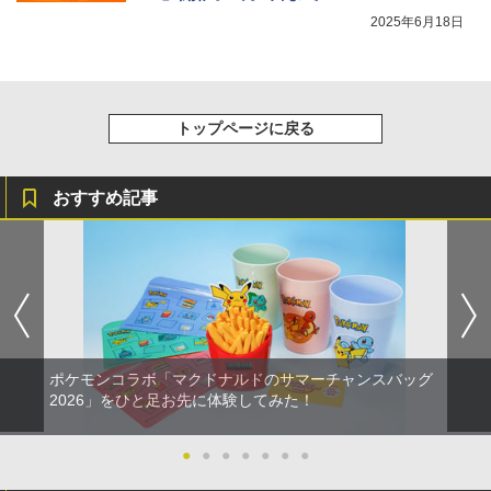
2025年6月18日
トップページに戻る
おすすめ記事
ポケモンコラボ「マクドナルドのサマーチャンスバッグ
2026」をひと足お先に体験してみた！
●
●
●
●
●
●
●