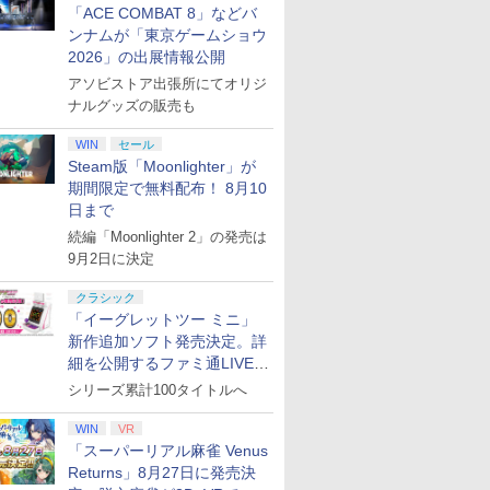
「ACE COMBAT 8」などバ
ンナムが「東京ゲームショウ
2026」の出展情報公開
アソビストア出張所にてオリジ
ナルグッズの販売も
WIN
セール
Steam版「Moonlighter」が
期間限定で無料配布！ 8月10
日まで
続編「Moonlighter 2」の発売は
9月2日に決定
クラシック
「イーグレットツー ミニ」
新作追加ソフト発売決定。詳
細を公開するファミ通LIVEが
8月27日20時から配信
シリーズ累計100タイトルへ
WIN
VR
「スーパーリアル麻雀 Venus
Returns」8月27日に発売決