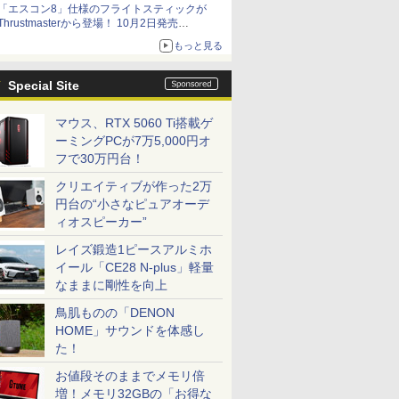
「エスコン8」仕様のフライトスティックが
Thrustmasterから登場！ 10月2日発売
ジョイスティックに振動機能を搭載。予約受付
もっと見る
も開始
Special Site
マウス、RTX 5060 Ti搭載ゲ
ーミングPCが7万5,000円オ
フで30万円台！
クリエイティブが作った2万
円台の“小さなピュアオーデ
ィオスピーカー”
レイズ鍛造1ピースアルミホ
イール「CE28 N-plus」軽量
なままに剛性を向上
鳥肌ものの「DENON
HOME」サウンドを体感し
た！
お値段そのままでメモリ倍
増！メモリ32GBの「お得な