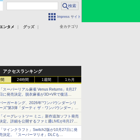
Impress サイト
全カテゴリ
エンタメ
グッズ
アクセスランキング
時間
24時間
1週間
1カ月
「スーパーリアル麻雀 Venus Returns」8月27
日に発売決定。脱衣麻雀が3D×VRで復活
発売から2週間は20%オフになるセールが実施
バーガーキング、2026年“ワンパウンダーシリ
ーズ”第3弾「ダーティ ザ・ワンパウンダー」を
8月7日発売
「イーグレットツー ミニ」新作追加ソフト発売
「特製ガーリックマヨソース」を使用した超大
決定。詳細を公開するファミ通LIVEが8月27日
型チーズバーガー
20時から配信
「マインクラフト」Switch2版が10月27日に発
シリーズ累計100タイトルへ
売決定。「スーパーマリオ」DLCも
Switch版からのアップグレードも可能に