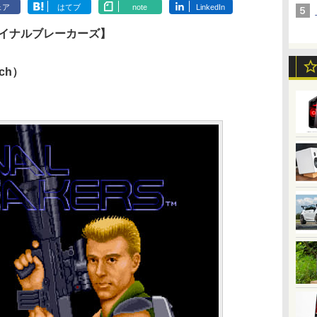
ェア
はてブ
note
LinkedIn
パイナルブレーカーズ】
tch）