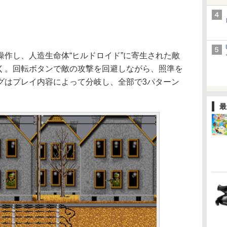
作し、人造生命体“ヒルドロイド”に寄生された敵
く。回転ボタンで敵の攻撃を回避しながら、照準を
グはプレイ内容によって分岐し、全部で3パターン
最