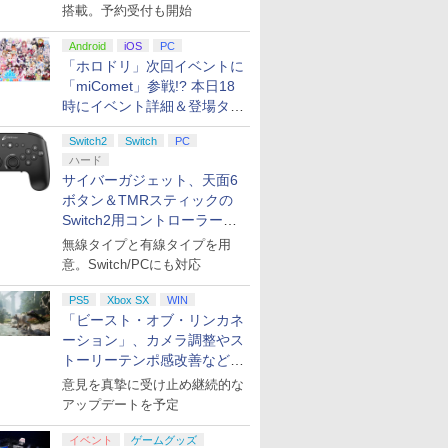
搭載。予約受付も開始
Android
iOS
PC
「ホロドリ」次回イベントに
「miComet」参戦!? 本日18
時にイベント詳細＆登場タレ
ント公開
Switch2
Switch
PC
ハード
サイバーガジェット、天面6
ボタン＆TMRスティックの
Switch2用コントローラーを9
月下旬発売！
無線タイプと有線タイプを用
意。Switch/PCにも対応
PS5
Xbox SX
WIN
「ビースト・オブ・リンカネ
ーション」、カメラ調整やス
トーリーテンポ感改善などの
アプデを1週間以内に実施
意見を真摯に受け止め継続的な
アップデートを予定
イベント
ゲームグッズ