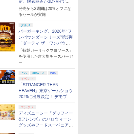
定。脱衣麻雀が3D×VRで復
活
発売から2週間は20%オフにな
るセールが実施
グルメ
バーガーキング、2026年“ワ
ンパウンダーシリーズ”第3弾
「ダーティ ザ・ワンパウン
ダー」を8月7日発売
「特製ガーリックマヨソース」
を使用した超大型チーズバーガ
ー
PS5
Xbox SX
WIN
イベント
「STRANGER THAN
HEAVEN」東京ゲームショウ
2026に出展決定！ デモプレ
イや体験型展示も
エンタメ
ディズニーシー「ダッフィー
&フレンズ」のハロウィーン
グッズやフードスーベニアが
8月25日より発売