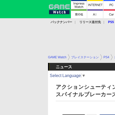
バックナンバー
リリース送付先
PS5
モバイル
eスポーツ
クラウド
PS
GAME Watch
プレイステーション
PS4
ニュース
Select Language
▼
アクションシューティ
スパイナルブレーカーズ