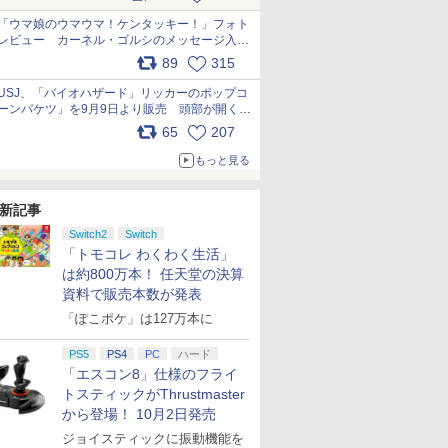
pic.x.com/s9S3nRCAGa
「ウマ娘のウマウマ！ケンタッキー！」フォト
レビュー カーネル・ゴルシのメッセージ入り
パッケージや描き下ろしトレカなどが登場
89
315
pic.x.com/PjnkR9vkXl
USJ、「バイオハザード」リッカーのポップコ
ーンバケツ」を9月9日より販売 頭部が開く仕
組み。味は恐怖を堪のう「味噌フレーバー」
65
207
pic.x.com/81MuXGahVM
もっと見る
新記事
Switch2
Switch
「トモコレ わくわく生活」
は約800万本！ 任天堂の決算
資料で販売本数が発表
「ぽこポケ」は127万本に
PS5
PS4
PC
ハード
「エスコン8」仕様のフライ
トスティックがThrustmaster
から登場！ 10月2日発売
ジョイスティックに振動機能を