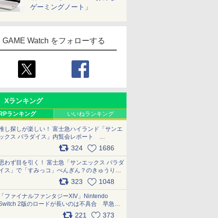
ゲーミングノート」
GAME Watch をフォローする
Xランキング
RPランキング
いいねランキング
推し探しが楽しい！ 富士急ハイランド「サンエ
ックス パラダイス」内覧会レポート
pic.x.com/p718c0QB0k
324
1686
思わず目を引く！ 富士急「サンエックス パラダ
イス」で「すみっコ」ぺんぎん？のきゅうりド
ッグを食べてみた イラストそのままのメニュ
323
1048
ー化に挑戦。これが意外にもおいしい
pic.x.com/Kgl04hZaeg
「ファイナルファンタジーXIV」Nintendo
Switch 2版のロードが長いのは不具合 早急に
アップデートできるよう対応中
221
373