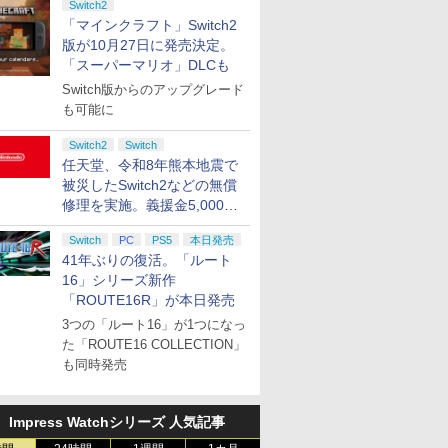
Switch2
「マインクラフト」Switch2
版が10月27日に発売決定。
「スーパーマリオ」DLCも
Switch版からのアップグレード
も可能に
Switch2
Switch
任天堂、令和8年熊本地震で
被災したSwitch2などの無償
修理を実施。義援金5,000万
円の寄付も発表
Switch
PC
PS5
本日発売
41年ぶりの復活。「ルート
16」シリーズ新作
「ROUTE16R」が本日発売
3つの「ルート16」が1つになっ
た「ROUTE16 COLLECTION」
も同時発売
Impress Watchシリーズ 人気記事