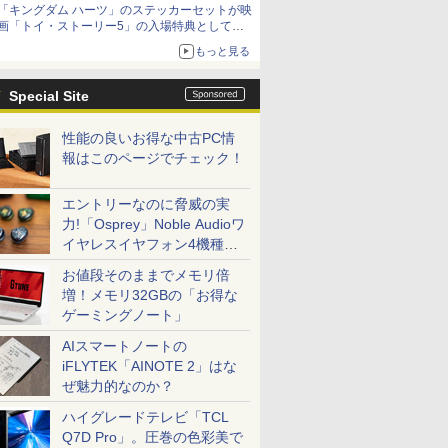
「キングダム ハーツ」のステッカーセットが映
「特製ガーリックマヨソース」を使用した超大
画「トイ・ストーリー5」の入場特典として配
型チーズバーガー
布決定！
もっと見る
本日8月7日より先着・数量限定で配布
Special Site
性能の良いお得な中古PC情
報はこのページでチェック！
エントリーなのに脅威の実
力!「Osprey」Noble Audioワ
イヤレスイヤフォン4機種を
一気に聴く
お値段そのままでメモリ倍
増！メモリ32GBの「お得な
ゲーミングノート」
AIスマートノートの
iFLYTEK「AINOTE 2」はな
ぜ魅力的なのか？
ハイグレードテレビ「TCL
Q7D Pro」。圧巻の色彩美で