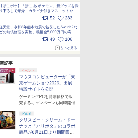
【ぽこポケ】「ぽこ あ ポケモン」新グッズを撮
り下ろしで紹介 カラビナ付きマスコットやス
クエアポーチが仲間入り
52
283
pic.x.com/XmVAgBxaW5
任天堂、令和8年熊本地震で被災したSwitch2な
どの無償修理を実施。義援金5,000万円の寄付
も発表 pic.x.com/BAYsMfUfUC
49
106
もっと見る
新記事
イベント
マウスコンピューターが「東
京ゲームショウ2026」出展
特設サイトを公開
ゲーミングPCを特別価格で販
売するキャンペーンも同時開催
グルメ
クリスピー・クリーム・ドー
ナツと「ハリポタ」のコラボ
商品が8月21日より期間限定