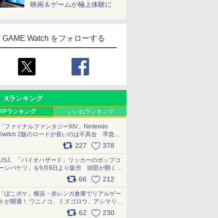
映画＆ゲームが極上体験に
GAME Watch をフォローする
Xランキング
RPランキング
いいねランキング
「ファイナルファンタジーXIV」Nintendo
Switch 2版のロードが長いのは不具合 早急に
アップデートできるよう対応中
227
378
pic.x.com/s9S3nRCAGa
USJ、「バイオハザード」リッカーのポップコ
ーンバケツ」を9月9日より販売 頭部が開く仕
組み。味は恐怖を堪のう「味噌フレーバー」
66
212
pic.x.com/81MuXGahVM
「ぽこポケ」横浜・赤レンガ倉庫でリアルゲー
トが開通！ ワニノコ、ミズゴロウ、アシマリ登
場シーンをレポート pic.x.com/LDgEByVl6D
62
230