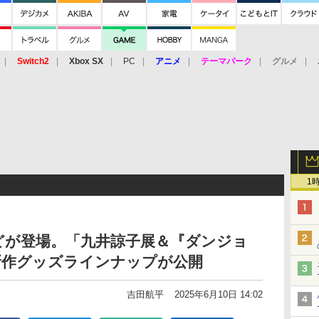
Switch2
Xbox SX
PC
アニメ
テーマパーク
グルメ
 Vita
3DS
アーケード
VR
1
どが登場。「九井諒子展＆『ダンジョ
新作グッズラインナップが公開
吉田航平
2025年6月10日 14:02