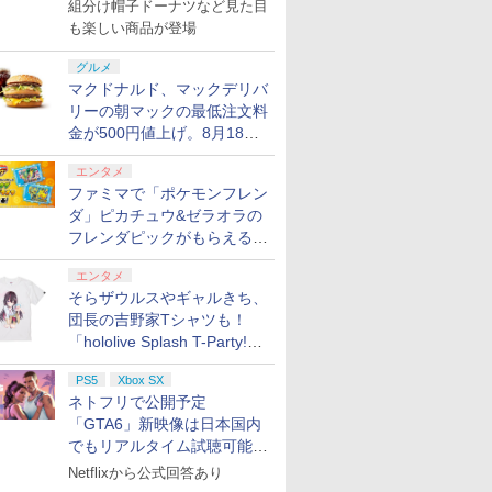
で発売
組分け帽子ドーナツなど見た目
も楽しい商品が登場
グルメ
マクドナルド、マックデリバ
リーの朝マックの最低注文料
金が500円値上げ。8月18日
より1,500円から受付
エンタメ
ファミマで「ポケモンフレン
ダ」ピカチュウ&ゼラオラの
フレンダピックがもらえるキ
ャンペーン開催！
エンタメ
そらザウルスやギャルきち、
団長の吉野家Tシャツも！
「hololive Splash T-Party!」
全Tシャツラインナップ公開
PS5
Xbox SX
＆オンライン販売開始
ネトフリで公開予定
「GTA6」新映像は日本国内
でもリアルタイム試聴可能。
しかも日本語字幕付き
Netflixから公式回答あり