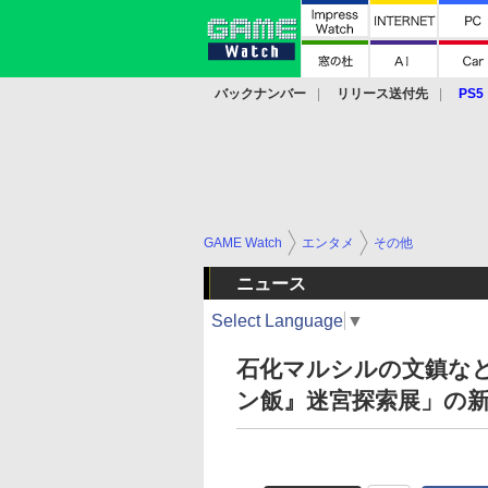
バックナンバー
リリース送付先
PS5
モバイル
eスポーツ
クラウド
PS
GAME Watch
エンタメ
その他
ニュース
Select Language
▼
石化マルシルの文鎮な
ン飯』迷宮探索展」の