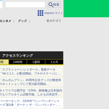
Impress サイト
全カテゴリ
エンタメ
グッズ
アクセスランキング
時間
24時間
1週間
1カ月
「スプラトゥーン レイダース」更新データ
「Ver.1.1.1」が配信開始。ブキやステージに関
する不具合を修正
「ポムポムプリン」30周年記念グッズが郵便局
のネットショップにて受注販売開始
「おもちもちもちクッション」など今年だけの
ネトフリで公開予定「GTA6」新映像は日本国内
限定商品が登場
でもリアルタイム試聴可能。しかも日本語字幕
付き
バーガーキング、2026年“ワンパウンダーシリ
Netflixから公式回答あり
ーズ”第3弾「ダーティ ザ・ワンパウンダー」を
8月7日発売