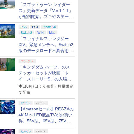
「スプラトゥーン レイダー
ス」更新データ「Ver.1.1.1」
が配信開始。ブキやステージ
に関する不具合を修正
PS5
PS4
Xbox SX
Switch2
WIN
Mac
「ファイナルファンタジー
XIV」緊急メンテへ。Switch2
版のデータロード不具合を最
適化
エンタメ
「キングダム ハーツ」のス
テッカーセットが映画「ト
イ・ストーリー5」の入場特
典として配布決定！
本日8月7日より先着・数量限定
で配布
セール
ハード
【Amazonセール】REGZAの
4K Mini LED液晶TVがお買い
得。55V型、65V型、75V型
の2026年モデルがラインナ
セール
ハード
ップ