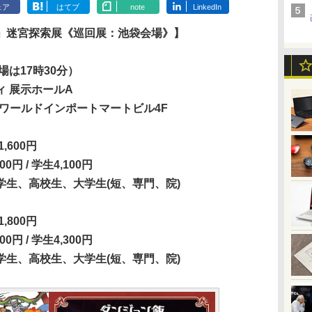
ェア
はてブ
note
LinkedIn
」迷宮探索展《巡回展：池袋会場》】
場は17時30分）
 展示ホールA
3ワールドインポートマートビル4F
,600円
 / 学生4,100円
生、高校生、大学生(短、専門、院)
,800円
 / 学生4,300円
生、高校生、大学生(短、専門、院)