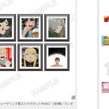
ーディング額入りマグネットA vol.2 （全8種／ランダ