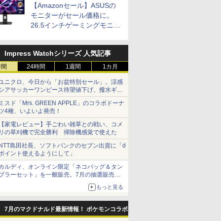
【Amazonセール】ASUSの
モニターがセール価格に。
26.5インチゲーミングモニタ
ー「ROG Strix OLED
XG27ACDMS」限定モデルも
Impress Watchシリーズ 人気記事
お買い得
時間
24時間
1週間
1カ月
ユニクロ、今日から「お盆特別セール」。涼感
シアサッカーワンピース待望値下げ、撥水ギア
ショーツは1990円に
ミスド「Mrs. GREEN APPLE」のコラボドーナ
ツ4種、いよいよ発売！
【家電レビュー】手ごわい雑草との戦い、コメ
リの草刈機で完全勝利 掃除機感覚で使えた
NTT島田社長、ソフトバンクのセブン出資に「d
ポイント使えるようにして」
カルディ、オンライン限定「ネコバッグ＆タン
ブラーセット」を一般販売。7月の抽選販売の
当選無効分
もっと見る
7月のマクドナルド最新情報！ ポケモンコラボ