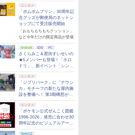
エンタメ
「ポムポムプリン」30周年記
念グッズが郵便局のネットシ
ョップにて受注販売開始
「おもちもちもちクッション」
など今年だけの限定商品が登場
Android
iOS
PC
さくらみこ＆星街すいせいの
★5メンバーも登場！「ホロ
ドリ」、新イベント「シンク
ロする夏のスパークル」がス
エンタメ
タート
「ジブリパーク」に「ナウシ
カ」モチーフの新たな屋内施
設を整備へ！ 第3期構想が公
開
エンタメ
「ポケモン公式ぜんこく図鑑
1996-2026」発売に合わせ30
周年記念のビジュアルアート
ブック3冊同時発売が決定
Switch2