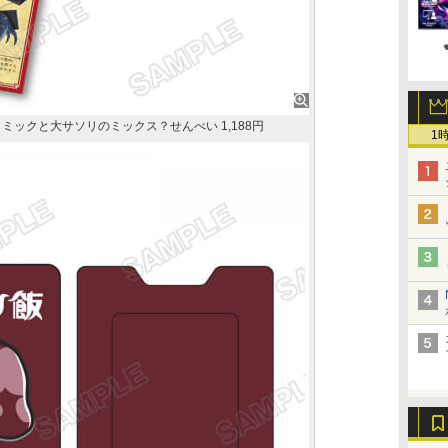
ミックと大サソリのミックス？せんべい 1,188円
1