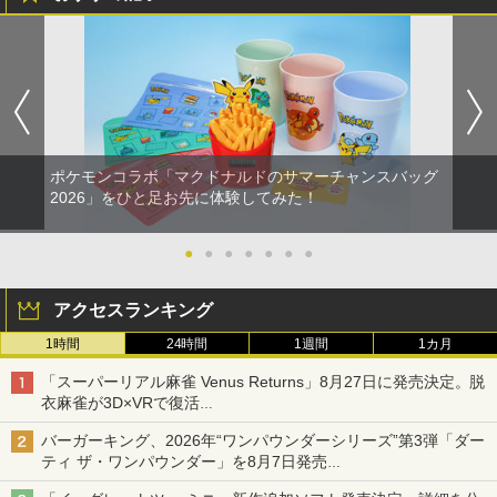
ポケモンコラボ「マクドナルドのサマーチャンスバッグ
2026」をひと足お先に体験してみた！
●
●
●
●
●
●
●
アクセスランキング
1時間
24時間
1週間
1カ月
「スーパーリアル麻雀 Venus Returns」8月27日に発売決定。脱
衣麻雀が3D×VRで復活
発売から2週間は20%オフになるセールが実施
バーガーキング、2026年“ワンパウンダーシリーズ”第3弾「ダー
ティ ザ・ワンパウンダー」を8月7日発売
「特製ガーリックマヨソース」を使用した超大型チーズバーガー