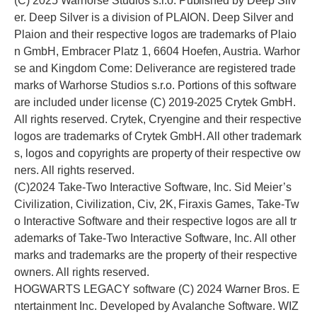
(C) 2025 Warhorse Studios s.r.o. Published by Deep Silv
er. Deep Silver is a division of PLAION. Deep Silver and
Plaion and their respective logos are trademarks of Plaio
n GmbH, Embracer Platz 1, 6604 Hoefen, Austria. Warhor
se and Kingdom Come: Deliverance are registered trade
marks of Warhorse Studios s.r.o. Portions of this software
are included under license (C) 2019-2025 Crytek GmbH.
All rights reserved. Crytek, Cryengine and their respective
logos are trademarks of Crytek GmbH. All other trademark
s, logos and copyrights are property of their respective ow
ners. All rights reserved.
(C)2024 Take-Two Interactive Software, Inc. Sid Meier’s
Civilization, Civilization, Civ, 2K, Firaxis Games, Take-Tw
o Interactive Software and their respective logos are all tr
ademarks of Take-Two Interactive Software, Inc. All other
marks and trademarks are the property of their respective
owners. All rights reserved.
HOGWARTS LEGACY software (C) 2024 Warner Bros. E
ntertainment Inc. Developed by Avalanche Software. WIZ