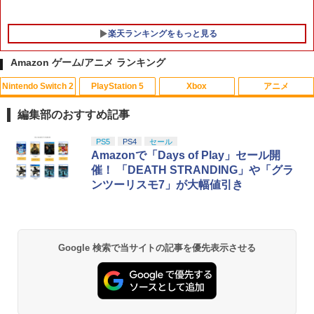
楽天ランキングをもっと見る
Amazon ゲーム/アニメ ランキング
Nintendo Switch 2
PlayStation 5
Xbox
アニメ
PS5 スティックカバー コントローラー
【中古】アサシン クリード4 ブラック フ
【中古】【Blu−ray】僕のヒーローアカ
1
1
1
交換用 スティックキャップ PS4 コント
ラッグ - PS3
デミア Vol．3 / 長崎健司【監督】
編集部のおすすめ記事
ローラー / PS5 コントローラー / PS5 コ
ントローラー Edge ハンドル 交換用 周
￥300
￥430
スプラトゥーン レイダース|オンライン
PlayStation 5 デジタル・エディション
Xbox プリペイドカード 10,000円 デジ
劇場版「鬼滅の刃」無限城編 第一章 猗
PS5
PS4
セール
辺機器 ホコリ防止 全面保護 快適なグリ
1
1
1
1
コード版
日本語専用 Console Language: Japan
タルコード 【旧 Xbox ギフトカード】
窩座再来 通常版 [Blu-ray]
Amazonで「Days of Play」セール開
ップ 取付簡単 DualSense DualShock4
ese only (CFI-2200B01)
[オンラインコード]
対応 ブラック 2個入
催！ 「DEATH STRANDING」や「グラ
￥5,832
￥3,964
ンツーリスモ7」が大幅値引き
￥55,000
￥10,000
￥630
【中古】PS2 ソウルキャリバーII
【バーゲンセール】【中古】Blu-ray▼
2
2
スター・ウォーズ クローン・ウォーズ
ブルーレイディスク レンタル落ち
￥440
スプラトゥーン レイダース -Switch2
劇場版「鬼滅の刃」無限城編 第一章 猗
Beast of Reincarnation -PS5 【特典】
Xbox プリペイドカード 1,000円 デジタ
2
2
【中古】 ELDEN RING／PS5
￥1,183
2
2
2
Google 検索で当サイトの記事を優先表示させる
窩座再来 通常版 [DVD]
プロダクトコード 封入
ルコード 【旧 Xbox ギフトカード】 [オ
ンラインコード]
￥6,455
￥4,961
￥3,523
￥7,286
￥1,000
【中古】鬼滅の刃 ヒノカミ血風譚 - PS4
【送料無料】劇場版「鬼滅の刃」無限城
3
3
編 第一章 猗窩座再来(通常版)【Blu-ra