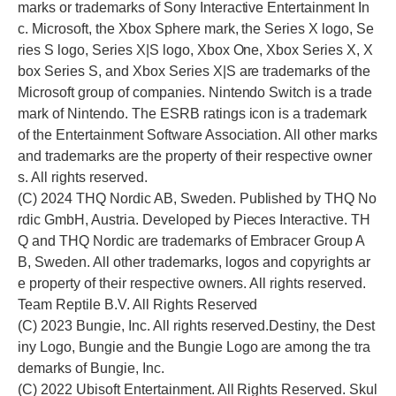
marks or trademarks of Sony Interactive Entertainment In
c. Microsoft, the Xbox Sphere mark, the Series X logo, Se
ries S logo, Series X|S logo, Xbox One, Xbox Series X, X
box Series S, and Xbox Series X|S are trademarks of the
Microsoft group of companies. Nintendo Switch is a trade
mark of Nintendo. The ESRB ratings icon is a trademark
of the Entertainment Software Association. All other marks
and trademarks are the property of their respective owner
s. All rights reserved.
(C) 2024 THQ Nordic AB, Sweden. Published by THQ No
rdic GmbH, Austria. Developed by Pieces Interactive. TH
Q and THQ Nordic are trademarks of Embracer Group A
B, Sweden. All other trademarks, logos and copyrights ar
e property of their respective owners. All rights reserved.
Team Reptile B.V. All Rights Reserved
(C) 2023 Bungie, Inc. All rights reserved.Destiny, the Dest
iny Logo, Bungie and the Bungie Logo are among the tra
demarks of Bungie, Inc.
(C) 2022 Ubisoft Entertainment. All Rights Reserved. Skul