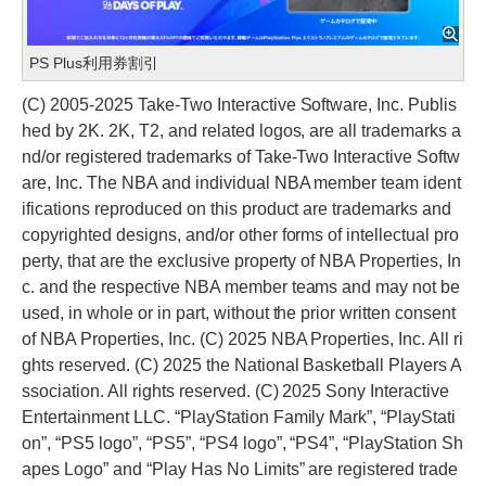
PS Plus利用券割引
(C) 2005-2025 Take-Two Interactive Software, Inc. Publis
hed by 2K. 2K, T2, and related logos, are all trademarks a
nd/or registered trademarks of Take-Two Interactive Softw
are, Inc. The NBA and individual NBA member team ident
ifications reproduced on this product are trademarks and
copyrighted designs, and/or other forms of intellectual pro
perty, that are the exclusive property of NBA Properties, In
c. and the respective NBA member teams and may not be
used, in whole or in part, without the prior written consent
of NBA Properties, Inc. (C) 2025 NBA Properties, Inc. All ri
ghts reserved. (C) 2025 the National Basketball Players A
ssociation. All rights reserved. (C) 2025 Sony Interactive
Entertainment LLC. “PlayStation Family Mark”, “PlayStati
on”, “PS5 logo”, “PS5”, “PS4 logo”, “PS4”, “PlayStation Sh
apes Logo” and “Play Has No Limits” are registered trade