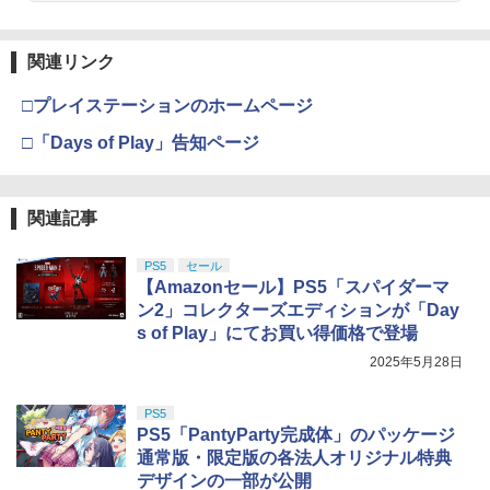
y】/アニメーション[Blu-ray]【返品種別
￥769
A】
Nintendo Switch 2(日本語・国内専用)
劇場版「鬼滅の刃」無限城編 第一章 猗
【純正品】ディスクドライブ(CFI-ZDD1
3
3
【8/11まで！抽選で最大全額ポイントバ
【純正品】Xbox ワイヤレス コントロー
3
3
3
窩座再来 完全生産限定版 [Blu-ray]
J) PlayStation 5
関連リンク
ック】 【日本語説明書付き】 Brook Wi
ラー + USB-C® ケーブル
￥4,400
￥55,603
ngman NS ウィングマン NS Lite コンバ
￥8,698
ーター コントローラー 変換アダプター
￥11,849
￥8,300
□プレイステーションのホームページ
PS5 XBOX Elite コントローラー用 Swit
NewスーパーマリオブラザーズWii ノコ
4
ch PC X-input 対応 正規輸入品
ノコエアホッケー
□「Days of Play」告知ページ
【送料無料】私がビーバーになる時 ブル
4
ーレイ+DVDセット/アニメーション[Blu-
￥4,980
【純正品】DualSense ワイヤレスコン
￥1,254
ray]【返品種別A】
Xbox プリペイドカード 5,000円 デジタ
ニンテンドープリペイド番号 9000円|オ
4
4
4
『映画 ラブライブ！蓮ノ空女学院スクー
4
トローラー ミッドナイト ブラック(CFI-
ルコード 【旧 Xbox ギフトカード】 [オ
ンラインコード版
ルアイドルクラブ Bloom Garden Part
ZCT2J01)
関連記事
ンラインコード]
￥4,635
y』Blu-ray（特装限定版）
￥9,000
【店内全品P10倍 8/4〜要エントリー】
￥10,737
￥5,000
4
ペルソナ5 ザ・ロイヤル 主人公×ぶく
5
PS5
セール
￥8,589
【中古】[PS5] 仁王3 通常版 コーエーテ
ぶ ぬいぐるみマスコット 07.魅力 ラ
【Amazonセール】PS5「スパイダーマ
クモゲームス(20260206)
ンク1
イノセンス【4K ULTRA HD】 [ 士郎正
5
ン2」コレクターズエディションが「Day
宗 ]
ニンテンドープリペイド番号 5000円|オ
5
s of Play」にてお買い得価格で登場
￥5,050
【純正品】DualSense ワイヤレスコン
【純正品】Xbox ワイヤレス コントロー
￥2,200
ンラインコード版
5
5
劇場版「鬼滅の刃」無限城編 第一章 猗
5
トローラー(CFI-ZCT2J)
ラー (ロボット ホワイト)
￥6,791
2025年5月28日
窩座再来 完全生産限定版 [DVD]
￥5,000
￥10,737
￥7,681
￥7,828
【店内全品P10倍 8/4〜要エントリー】
PS5
5
【中古】[PS5] 亰都ザナドゥ -桜花幻舞-
PS5「PantyParty完成体」のパッケージ
(おうかげんぶ) 通常版 日本ファルコム(2
通常版・限定版の各法人オリジナル特典
0260716)
デザインの一部が公開