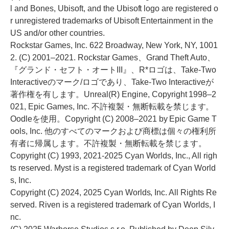
l and Bones, Ubisoft, and the Ubisoft logo are registered o
r unregistered trademarks of Ubisoft Entertainment in the
US and/or other countries.
Rockstar Games, Inc. 622 Broadway, New York, NY, 1001
2. (C) 2001–2021. Rockstar Games、Grand Theft Auto、
『グランド・セフト・オートIII』、R*ロゴは、Take-Two
Interactiveのマーク/ロゴであり、Take-Two Interactiveが
著作権を有します。Unreal(R) Engine, Copyright 1998–2
021, Epic Games, Inc. 不許複製・無断転載を禁じます。
Oodleを使用。Copyright (C) 2008–2021 by Epic Game T
ools, Inc. 他のすべてのマークおよび商標は個々の権利所
有者に帰属します。不許複製・無断転載を禁じます。
Copyright (C) 1993, 2021-2025 Cyan Worlds, Inc., All righ
ts reserved. Myst is a registered trademark of Cyan World
s, Inc.
Copyright (C) 2024, 2025 Cyan Worlds, Inc. All Rights Re
served. Riven is a registered trademark of Cyan Worlds, I
nc.