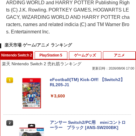
ARDING WORLD and HARRY POTTER Publishing Righ
ts (C) J.K. Rowling. PORTKEY GAMES, HOGWARTS LE
GACY, WIZARDING WORLD AND HARRY POTTER cha
racters, names and related indicia (C) and TM Warner Bro
s. Entertainment Inc.
楽天市場 ゲーム/アニメ ランキング
Nintendo Switch 2
PlayStation 5
ゲームグッズ
アニメ
楽天 Nintendo Switch 2 売れ筋ランキング
更新日時：2026/08/06 17:00
eFootball(TM) Kick-Off! 【Switch2】
1
RL205-J1
￥3,600
アンサー Switch2/PC用 miniコントロ
2
ーラー ブラック [ANS-SW200BK]