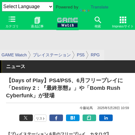
Powered by
Translate
カテゴリ
過去記事
検索
Impressサイト
GAME Watch
プレイステーション
PS5
RPG
ニュース
【Days of Play】PS4/PS5、6月フリープレイに
「Destiny 2：『最終形態』」や「Bomb Rush
Cyberfunk」が登場
今藤祐馬
2025年5月28日 10:59
リスト
【プレイステーション 6月のフリープレイ、カタログ】