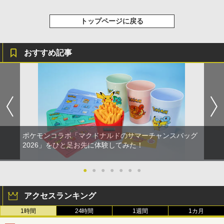
トップページに戻る
おすすめ記事
ポケモンコラボ「マクドナルドのサマーチャンスバッグ
2026」をひと足お先に体験してみた！
●
●
●
●
●
●
●
アクセスランキング
1時間
24時間
1週間
1カ月