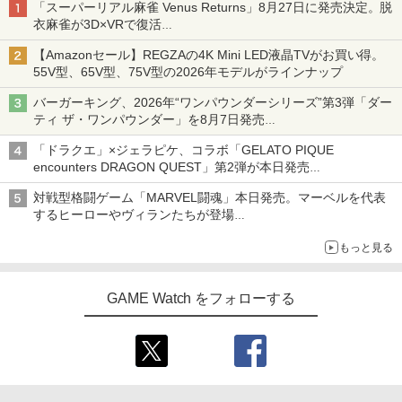
「スーパーリアル麻雀 Venus Returns」8月27日に発売決定。脱
衣麻雀が3D×VRで復活
発売から2週間は20%オフになるセールが実施
【Amazonセール】REGZAの4K Mini LED液晶TVがお買い得。
55V型、65V型、75V型の2026年モデルがラインナップ
バーガーキング、2026年“ワンパウンダーシリーズ”第3弾「ダー
ティ ザ・ワンパウンダー」を8月7日発売
「特製ガーリックマヨソース」を使用した超大型チーズバーガー
「ドラクエ」×ジェラピケ、コラボ「GELATO PIQUE
encounters DRAGON QUEST」第2弾が本日発売
アイスカップに入ったスライムやわたぼう、ベビーサタンなどが
対戦型格闘ゲーム「MARVEL闘魂」本日発売。マーベルを代表
オリジナルアートで登場
するヒーローやヴィランたちが登場
「GUILTY GEAR」などの格ゲーを手掛けるアークシステムワー
もっと見る
クスが開発
GAME Watch をフォローする