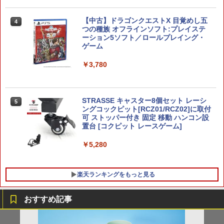
￥9,000
￥10,737
劇場版「鬼滅の刃」無限城編 第一章 猗
【中古】ドラゴンクエストX 目覚めし五
4
4
窩座再来 完全生産限定版 [Blu-ray]
ポケモン 【Switch2】ぽこ あ ポケモン
つの種族 オフラインソフト:プレイステ
4
【国内正規品】Thrustmaster スラスト
5
[POT-P-AAB5A NSW2 ポコ ア ポケモン]
ーション5ソフト／ロールプレイング・
マスター TH8S シフター - PC、PS4、P
ニンテンドープリペイド番号 5000円|オ
5
ゲーム
￥8,698
【純正品】DualSense ワイヤレスコン
S5、PS5 Pro、Xbox One、Xbox Serie
ンラインコード版
5
￥7,880
トローラー(CFI-ZCT2J)
s X|S 対応の高精度 H パターン シフター
￥3,780
￥5,000
￥10,737
￥14,141
『映画 ラブライブ！蓮ノ空女学院スクー
5
ルアイドルクラブ Bloom Garden Part
【特典】ほの暮しの庭 switch2版(【初
STRASSE キャスター8個セット レーシ
5
5
y』Blu-ray（特装限定版）
回外付特典】切り取れるクリアカード)
ングコックピット[RCZ01/RCZ02]に取付
可 ストッパー付き 固定 移動 ハンコン設
置台 [コクピット レースゲーム]
￥8,589
￥8,118
￥5,280
楽天ランキングをもっと見る
おすすめ記事
【中古】フェイスニングで表情豊かに印
【中古】 二ノ国 [レンタル落ち] [Blu-ra
1
1