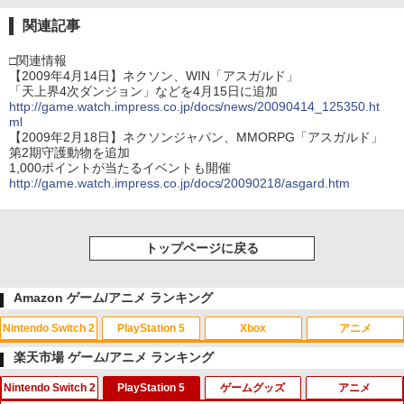
関連記事
□関連情報
【2009年4月14日】ネクソン、WIN「アスガルド」
「天上界4次ダンジョン」などを4月15日に追加
http://game.watch.impress.co.jp/docs/news/20090414_125350.ht
ml
【2009年2月18日】ネクソンジャパン、MMORPG「アスガルド」
第2期守護動物を追加
1,000ポイントが当たるイベントも開催
http://game.watch.impress.co.jp/docs/20090218/asgard.htm
トップページに戻る
Amazon ゲーム/アニメ ランキング
Nintendo Switch 2
PlayStation 5
Xbox
アニメ
楽天市場 ゲーム/アニメ ランキング
Nintendo Switch 2
PlayStation 5
ゲームグッズ
アニメ
スプラトゥーン レイダース|オンライン
PlayStation 5 デジタル・エディション
【純正品】Xbox ワイヤレス コントロー
劇場版「鬼滅の刃」無限城編 第一章 猗
1
1
1
1