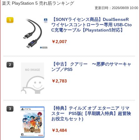
楽天 PlayStation 5 売れ筋ランキング
コード版
日本語専用 Console Language: Japan
ラー + USB-C® ケーブル
窩座再来 通常版 [Blu-ray]
更新日時：2026/08/09 10:00
ese only (CFI-2200B01)
￥5,832
￥8,300
￥3,982
空の軌跡 the 2nd Nintendo Switch 2 E
【SONYライセンス商品】DualSenseR
1
1
￥55,000
dition 通常版 【Switch2】 NXS-P-BTW
ワイヤレスコントローラー専用 USB-Cto
MC
C充電ケーブル【Playstation5対応】
【純正品】Xbox ワイヤレス コントロー
2
￥7,696
￥2,007
スプラトゥーン レイダース -Switch2
劇場版「鬼滅の刃」無限城編 第一章 猗
Beast of Reincarnation -PS5 【特典】
ラー (ロボット ホワイト)
2
2
2
窩座再来 通常版 [DVD]
プロダクトコード 封入
￥6,449
￥7,681
￥3,523
￥7,286
任天堂 【Switch2】ゼルダの伝説 ブレス
【中古】 クアリー 〜悪夢のサマーキャ
2
2
オブ ザ ワイルド Nintendo Switch 2 Ed
ンプ／PS5
ition [NXS-P-AAAAH NSW2 ゼルダノデ
【純正品】Xbox ワイヤレス コントロー
3
ンセツ ブレス オブ ザ ワイルド]
￥2,783
ラー (カーボンブラック)
Nintendo Switch 2(日本語・国内専用)
【Amazon.co.jp限定】劇場版モノノ怪
【純正品】ディスクドライブ(CFI-ZDD1
3
3
3
￥7,710
第三章 蛇神 (Amazon.co.jp限定オリジ
J) PlayStation 5
￥8,020
ナル三方背収納ケース付きコレクション)
￥56,068
(オリジナル特典:オリジナル巾着＋メー
￥11,849
カー特典:【坤と離】二振りの剣、十翼よ
【特典】テイルズ オブ エターニア リマ
3
り来たる！スタジオ描き下ろしイラスト
スター PS5版(【早期購入特典】超冒険
ELDEN RING Tarnished Edition 【Swit
3
【純正品】Xbox 充電式バッテリー + US
4
ボード付) [Blu-ray]
お役立ちセット)
ch2】 POT-P-AAF6C
B-C ケーブル
【純正品】DualSense ワイヤレスコン
ニンテンドープリペイド番号 9000円|オ
4
4
￥10,780
￥3,484
￥7,757
トローラー ミッドナイト ブラック(CFI-
ンラインコード版
￥2,618
ZCT2J01)