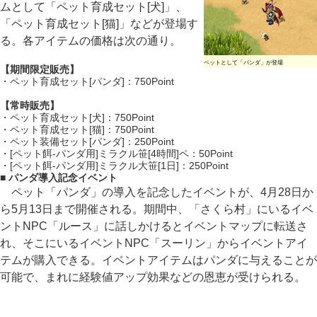
ムとして「ペット育成セット[犬]」、
「ペット育成セット[猫]」などが登場す
る。各アイテムの価格は次の通り。
ペットとして「パンダ」が登場
【期間限定販売】
・ペット育成セット[パンダ]：750Point
【常時販売】
・ペット育成セット[犬]：750Point
・ペット育成セット[猫]：750Point
・ペット装備セット[パンダ]：250Point
・[ペット餌-パンダ用]ミラクル笹[4時間]ペ：50Point
・[ペット餌-パンダ用]ミラクル大笹[1日]：250Point
■ パンダ導入記念イベント
ペット「パンダ」の導入を記念したイベントが、4月28日か
ら5月13日まで開催される。期間中、「さくら村」にいるイベ
ントNPC「ルース」に話しかけるとイベントマップに転送さ
れ、そこにいるイベントNPC「スーリン」からイベントアイ
テムが購入できる。イベントアイテムはパンダに与えることが
可能で、まれに経験値アップ効果などの恩恵が受けられる。