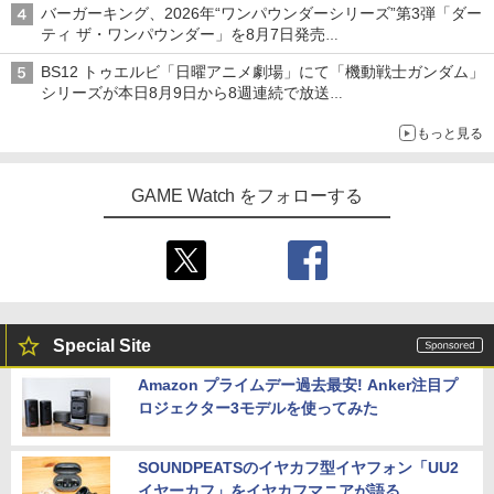
【SFC互換機/SFC用】連コン16＜レッド
【中古】【Blu−ray】To LOVEる−とら
4
4
バーガーキング、2026年“ワンパウンダーシリーズ”第3弾「ダー
＞
ぶる−ダークネス 2nd 第2巻 初回生
ティ ザ・ワンパウンダー」を8月7日発売
産限定版 ブックレット・イラストカー
「特製ガーリックマヨソース」を使用した超大型チーズバーガー
ド2枚・クリアケース付 / 大槻敦史【監
￥1,817
BS12 トゥエルビ「日曜アニメ劇場」にて「機動戦士ガンダム」
督】
シリーズが本日8月9日から8週連続で放送
初回は「機動戦士ガンダム【HDリマスター版】」
￥3,687
もっと見る
Switch2 ケース 名入れ パステルカラー
5
スイッチ2かわいい Nintendo 対応 スイ
ッチ スイッチツー ニンテンドー カバー
GAME Watch をフォローする
【送料無料】劇場版「鬼滅の刃」無限城
5
ポーチ ストラップ 新型 ジョイコン ソフ
編 第一章 猗窩座再来(通常版)【Blu-ra
ト ケーブルなど 収納可能 クリスマス ギ
y】/アニメーション[Blu-ray]【返品種別
フト プレゼント 送料無料
A】
￥2,880
￥4,400
Special Site
Amazon プライムデー過去最安! Anker注目プ
ロジェクター3モデルを使ってみた
SOUNDPEATSのイヤカフ型イヤフォン「UU2
イヤーカフ」をイヤカフマニアが語る