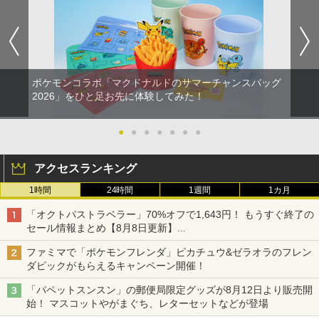
象アップ 大人のDS顔トレーニング(顔認
y] [ブルーレイ]
識カートリッジ「フェイスニングスキャ
ン」＆ニンテンドーDSシリーズ専用スタ
￥87
ンド同梱)
￥350
ポケモンコラボ「マクドナルドのサマーチャンスバッグ
【中古】 打ち上げ花火、下から見るか？
2
2026」をひと足お先に体験してみた！
横から見るか？ [レンタル落ち] [Blu-ra
y] [ブルーレイ]
【中古】Rhapsodia ラプソディア
2
●
●
●
●
●
●
●
￥190
￥350
アクセスランキング
1時間
24時間
1週間
1カ月
【中古】【Blu−ray】To LOVEる−とら
3
ぶる−ダークネス 2nd 第1巻 初回生
「オクトパストラベラー」70%オフで1,643円！ もうすぐ終了の
【中古】ポケパーク2 ~Beyond the Wor
産限定版 ブックレット・イラストカー
3
セール情報まとめ【8月8日更新】
ld~ - Wii
ド2枚・クリアケース付 / 大槻敦史【監
ニンテンドーeショップでは「大神 絶景版」が67%オフで990円
督】
ファミマで「ポケモンフレンダ」ピカチュウ&ゼラオラのフレン
￥483
ダピックがもらえるキャンペーン開催！
￥1,926
「パペットスンスン」の郵便局限定グッズが8月12日より販売開
始！ マスコットやがまぐち、レターセットなどが登場