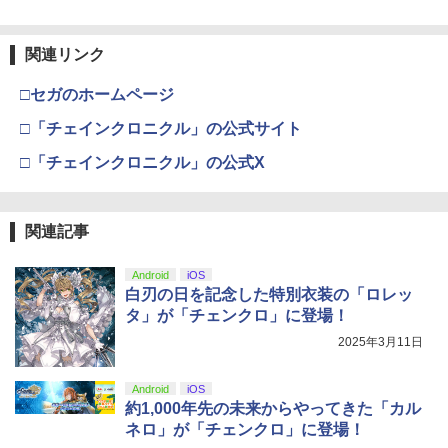
宮崎駿【監督】
【純正品】Xbox ワイヤレス コントロー
【特典】夢灯華 -Noctuary- PS5版
3
3
【新品】【PCET】ゲーミングガラスマ
ラー (カーボンブラック)
￥4,989
(【初回外付特典】ポストカードセット(3
3
関連リンク
Nintendo Switch 2(日本語・国内専用)
【Amazon.co.jp限定】劇場版モノノ怪
【純正品】ディスクドライブ(CFI-ZDD1
3
3
ウスパッド #Unipo サンリオキャラクタ
3
枚入り）)
第三章 蛇神 (Amazon.co.jp限定オリジ
J) PlayStation 5
ーズ マイメロディ[お取寄せ品]
￥8,020
ナル三方背収納ケース付きコレクション)
￥55,491
□セガのホームページ
￥2,963
(オリジナル特典:オリジナル巾着＋メー
￥11,980
￥7,310
カー特典:【坤と離】二振りの剣、十翼よ
□「チェインクロニクル」の公式サイト
【楽天ブックス限定先着特典】「超かぐ
4
り来たる！スタジオ描き下ろしイラスト
や姫！」通常版【Blu-ray】(アクリルコ
【純正品】Xbox 充電式バッテリー + US
4
ボード付) [Blu-ray]
□「チェインクロニクル」の公式X
ースター) [ 夏吉ゆうこ ]
B-C ケーブル
【中古】 アサシン クリード ヴァルハ
4
【純正品】DualSense ワイヤレスコン
【中古】Nintendo Switch Lite グレー
ニンテンドープリペイド番号 9000円|オ
4
ラ／PS5
4
4
￥10,780
トローラー ミッドナイト ブラック(CFI-
￥6,800
ンラインコード版
￥2,618
ZCT2J01)
￥16,800
￥3,267
関連記事
￥9,000
￥10,737
劇場版「鬼滅の刃」無限城編 第一章 猗
4
ゾンビランドサガLIVE～フランシュシュ
Android
iOS
5
窩座再来 完全生産限定版 [Blu-ray]
ゆめぎんがフェスティバル～【Blu-ra
【国内正規品】Thrustmaster スラスト
白刃の日を記念した特別衣装の「ロレッ
5
y】 [ (V.A.) ]
【中古】PSP go「プレイステーショ
マスター TH8S シフター - PC、PS4、P
ソニー・インタラクティブエンタテイン
ニンテンドープリペイド番号 5000円|オ
5
タ」が「チェンクロ」に登場！
5
5
￥8,698
ン・ポータブル go」 パール・ホワイト
【純正品】DualSense ワイヤレスコン
S5、PS5 Pro、Xbox One、Xbox Serie
メント 【PS5】Marvel’s Spider-Man 2
ンラインコード版
5
2025年3月11日
(PSP-N1000PW)
トローラー(CFI-ZCT2J)
s X|S 対応の高精度 H パターン シフター
￥7,920
通常版 [ECJS-00035 PS5 マーベルス
パイダーマン2 ツウジョウ]【MARVELC
￥5,000
orner】
￥18,895
￥10,737
￥14,141
Android
iOS
【Amazon.co.jp限定】劇場版モノノ怪
約1,000年先の未来からやってきた「カル
5
￥3,980
第三章 蛇神 (オリジナル特典:オリジナル
ネロ」が「チェンクロ」に登場！
巾着＋メーカー特典:【坤と離】二振りの