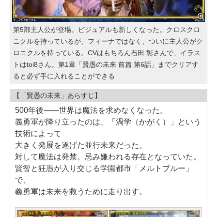
第5部主人公が登場。ビジュアルも新しくなった。クロスクロ
ニクルを持っているが、フィーナではなく、ついに主人公がク
ロニクルを持っている。CVはもちろん石田 彰さんで、イラス
トはtoi8さん。第1章「賢愚の未来 前篇 第6話」までクリアす
ると必ず手に入れることができる
【「賢愚の未来」あらすじ】
500年後――世界は魔法を求めなくなった。
義勇軍が降り立ったのは、「渦学（かがく）」という
技術によって
大きく発展を遂げた並行未来だった。
対して魔法は発禁。忌み嫌われる存在となっていた。
賢智と狂愚が入り交じる学園都市「メルトブルー」
で、
義勇軍は未来を救うために走り出す。