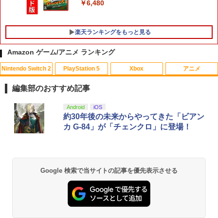
￥6,480
楽天ランキングをもっと見る
Amazon ゲーム/アニメ ランキング
Nintendo Switch 2
PlayStation 5
Xbox
アニメ
PS5コントローラー用 アナログスティッ
【中古】Wii Sports
【中古】【未使用品】トイ・ストーリー
1
1
1
クカバープラス ブラック デュアルセン
3 [DVDのみ]
編集部のおすすめ記事
ス デュアルショック対応 コロンバスサ
￥350
ークル CC-P5ASP-BK 【メール便送料無
￥2,780
スプラトゥーン レイダース|オンライン
PlayStation 5 デジタル・エディション
【純正品】Xbox ワイヤレス コントロー
劇場版「鬼滅の刃」無限城編 第一章 猗
Android
iOS
料】 【最強翌日配送】
1
1
1
1
コード版
日本語専用 Console Language: Japan
ラー + USB-C® ケーブル
窩座再来 通常版 [Blu-ray]
約30年後の未来からやってきた「ビアン
ese only (CFI-2200B01)
カ G-84」が「チェンクロ」に登場！
￥980
￥5,832
￥8,300
￥3,982
￥55,000
家庭用テレビゲーム 麻雀ゲーム テレビ
サマーウォーズ【Blu-ray】 [ 神木隆之介
2
2
接続 RCA端子 電池式 単三乾電池4本 コ
]
ード2m 操作パネル 2人打ち 一人用 本格
【中古】【18歳以上対象】アサシン クリ
2
派 ルール設定 食いタン 裏ドラ カンドラ
【純正品】Xbox ワイヤレス コントロー
ード ミラージュソフト:プレイステーシ
￥4,327
2
Google 検索で当サイトの記事を優先表示させる
スプラトゥーン レイダース -Switch2
劇場版「鬼滅の刃」無限城編 第一章 猗
東風戦 半荘戦 一発 フリテンリーチ ツモ
Beast of Reincarnation -PS5 【特典】
ラー (ロボット ホワイト)
2
2
ョン5ソフト／アクション・ゲーム
2
窩座再来 通常版 [DVD]
ピンフ
プロダクトコード 封入
￥6,446
￥7,681
￥1,620
￥3,523
￥3,500
￥7,286
【中古】【Blu−ray】天空の城ラピュタ /
3