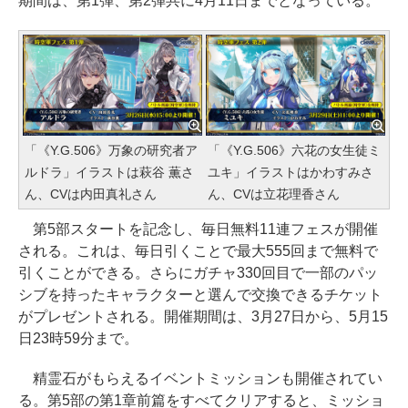
期間は、第1弾、第2弾共に4月11日までとなっている。
「《Y.G.506》万象の研究者ア
「《Y.G.506》六花の女生徒ミ
ルドラ」イラストは萩谷 薫さ
ユキ」イラストはかわすみさ
ん、CVは内田真礼さん
ん、CVは立花理香さん
第5部スタートを記念し、毎日無料11連フェスが開催
される。これは、毎日引くことで最大555回まで無料で
引くことができる。さらにガチャ330回目で一部のパッ
シブを持ったキャラクターと選んで交換できるチケット
がプレゼントされる。開催期間は、3月27日から、5月15
日23時59分まで。
精霊石がもらえるイベントミッションも開催されてい
る。第5部の第1章前篇をすべてクリアすると、ミッショ