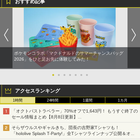
おすすめ記事
ポケモンコラボ「マクドナルドのサマーチャンスバッグ
2026」をひと足お先に体験してみた！
●
●
●
●
●
●
●
アクセスランキング
1時間
24時間
1週間
1カ月
「オクトパストラベラー」70%オフで1,643円！ もうすぐ終了の
セール情報まとめ【8月8日更新】
ニンテンドーeショップでは「大神 絶景版」が67%オフで990円
そらザウルスやギャルきち、団長の吉野家Tシャツも！
「hololive Splash T-Party!」全Tシャツラインナップ公開＆オン
ライン販売開始