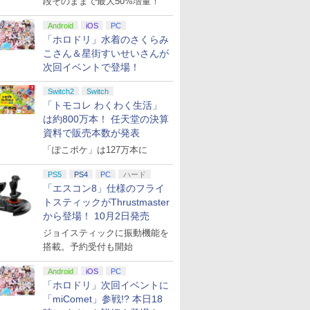
段そのままで最大50%増量！
Android
iOS
PC
「ホロドリ」水着のさくらみ
こさん＆星街すいせいさんが
次回イベントで登場！
Switch2
Switch
「トモコレ わくわく生活」
は約800万本！ 任天堂の決算
資料で販売本数が発表
「ぽこポケ」は127万本に
PS5
PS4
PC
ハード
「エスコン8」仕様のフライ
トスティックがThrustmaster
から登場！ 10月2日発売
ジョイスティックに振動機能を
搭載。予約受付も開始
Android
iOS
PC
「ホロドリ」次回イベントに
「miComet」参戦!? 本日18