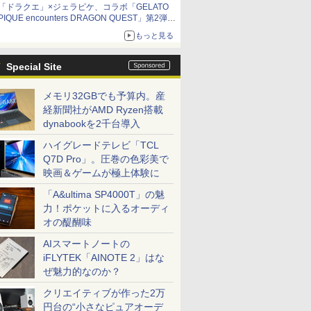
「ドラクエ」×ジェラピケ、コラボ「GELATO
PIQUE encounters DRAGON QUEST」第2弾が
本日発売
もっと見る
アイスカップに入ったスライムやわたぼう、ベ
ビーサタンなどがオリジナルアートで登場
Special Site
メモリ32GBでも予算内。産
経新聞社がAMD Ryzen搭載
dynabookを2千台導入
ハイグレードテレビ「TCL
Q7D Pro」。圧巻の色彩美で
映画＆ゲームが極上体験に
「A&ultima SP4000T」の魅
力！ポケットに入るオーディ
オの醍醐味
AIスマートノートの
iFLYTEK「AINOTE 2」はな
ぜ魅力的なのか？
クリエイティブが作った2万
円台の“小さなピュアオーデ