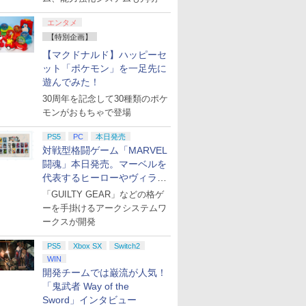
エンタメ
【特別企画】
【マクドナルド】ハッピーセ
ット「ポケモン」を一足先に
遊んでみた！
30周年を記念して30種類のポケ
モンがおもちゃで登場
PS5
PC
本日発売
対戦型格闘ゲーム「MARVEL
闘魂」本日発売。マーベルを
代表するヒーローやヴィラン
たちが登場
「GUILTY GEAR」などの格ゲ
ーを手掛けるアークシステムワ
ークスが開発
PS5
Xbox SX
Switch2
WIN
開発チームでは巌流が人気！
「鬼武者 Way of the
Sword」インタビュー