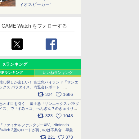
ィオスピーカー”
GAME Watch をフォローする
Xランキング
RPランキング
いいねランキング
推し探しが楽しい！ 富士急ハイランド「サンエ
ックス パラダイス」内覧会レポート
pic.x.com/p718c0QB0k
324
1686
思わず目を引く！ 富士急「サンエックス パラダ
イス」で「すみっコ」ぺんぎん？のきゅうりド
ッグを食べてみた イラストそのままのメニュ
323
1048
ー化に挑戦。これが意外にもおいしい
pic.x.com/Kgl04hZaeg
「ファイナルファンタジーXIV」Nintendo
Switch 2版のロードが長いのは不具合 早急に
アップデートできるよう対応中
221
373