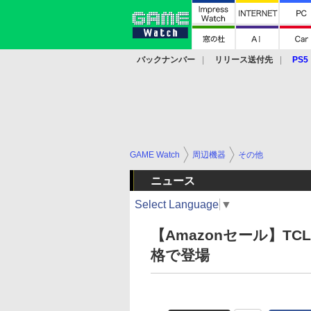
バックナンバー
リリース送付先
PS5
モバイル
eスポーツ
クラウド
PS
GAME Watch
周辺機器
その他
ニュース
Select Language
▼
【Amazonセール】T
格で登場