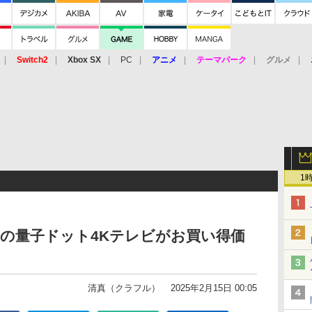
Switch2
Xbox SX
PC
アニメ
テーマパーク
グルメ
 Vita
3DS
アーケード
VR
1
CLの量子ドット4Kテレビがお買い得価
清真（クラフル）
2025年2月15日 00:05