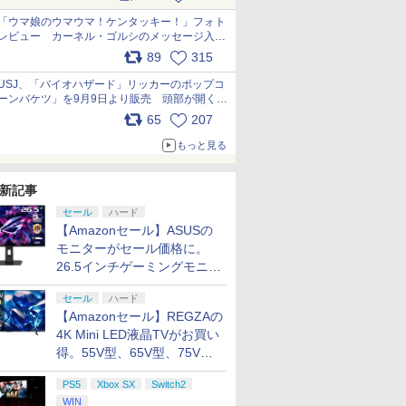
pic.x.com/s9S3nRCAGa
「ウマ娘のウマウマ！ケンタッキー！」フォト
レビュー カーネル・ゴルシのメッセージ入り
パッケージや描き下ろしトレカなどが登場
89
315
pic.x.com/PjnkR9vkXl
USJ、「バイオハザード」リッカーのポップコ
ーンバケツ」を9月9日より販売 頭部が開く仕
組み。味は恐怖を堪のう「味噌フレーバー」
65
207
pic.x.com/81MuXGahVM
もっと見る
新記事
セール
ハード
【Amazonセール】ASUSの
モニターがセール価格に。
26.5インチゲーミングモニタ
ー「ROG Strix OLED
セール
ハード
XG27ACDMS」限定モデルも
【Amazonセール】REGZAの
お買い得
4K Mini LED液晶TVがお買い
得。55V型、65V型、75V型
の2026年モデルがラインナ
PS5
Xbox SX
Switch2
ップ
WIN