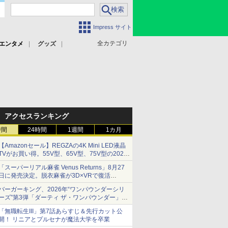
Impress サイト
全カテゴリ
エンタメ
グッズ
アクセスランキング
時間
24時間
1週間
1カ月
【Amazonセール】REGZAの4K Mini LED液晶
TVがお買い得。55V型、65V型、75V型の2026
年モデルがラインナップ
「スーパーリアル麻雀 Venus Returns」8月27
日に発売決定。脱衣麻雀が3D×VRで復活
発売から2週間は20%オフになるセールが実施
バーガーキング、2026年“ワンパウンダーシリ
ーズ”第3弾「ダーティ ザ・ワンパウンダー」を
8月7日発売
「無職転生III」第7話あらすじ＆先行カット公
「特製ガーリックマヨソース」を使用した超大
開！ リニアとプルセナが魔法大学を卒業
型チーズバーガー