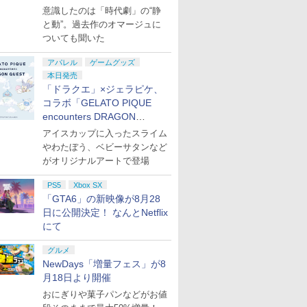
意識したのは「時代劇」の“静
と動”。過去作のオマージュに
ついても聞いた
アパレル
ゲームグッズ
本日発売
「ドラクエ」×ジェラピケ、
コラボ「GELATO PIQUE
encounters DRAGON
QUEST」第2弾が本日発売
アイスカップに入ったスライム
やわたぼう、ベビーサタンなど
がオリジナルアートで登場
PS5
Xbox SX
「GTA6」の新映像が8月28
日に公開決定！ なんとNetflix
にて
グルメ
NewDays「増量フェス」が8
月18日より開催
おにぎりや菓子パンなどがお値