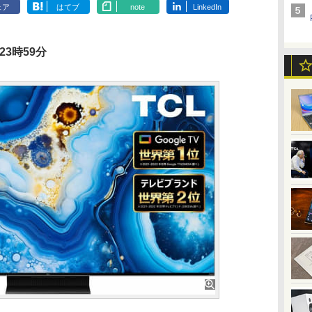
ェア
はてブ
note
LinkedIn
23時59分