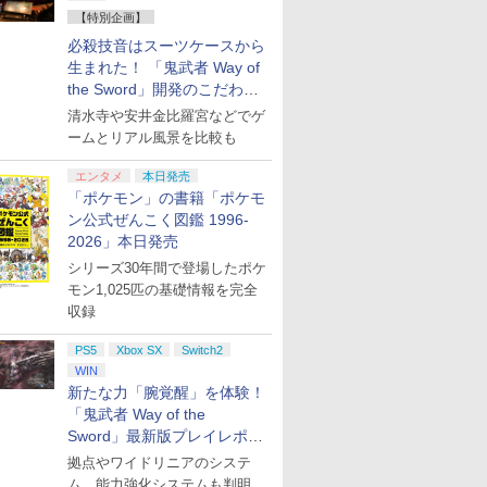
【特別企画】
必殺技音はスーツケースから
生まれた！ 「鬼武者 Way of
the Sword」開発のこだわり
を目撃！
清水寺や安井金比羅宮などでゲ
ームとリアル風景を比較も
エンタメ
本日発売
「ポケモン」の書籍「ポケモ
ン公式ぜんこく図鑑 1996-
2026」本日発売
シリーズ30年間で登場したポケ
モン1,025匹の基礎情報を完全
収録
PS5
Xbox SX
Switch2
WIN
新たな力「腕覚醒」を体験！
「鬼武者 Way of the
Sword」最新版プレイレポー
ト
拠点やワイドリニアのシステ
ム、能力強化システムも判明