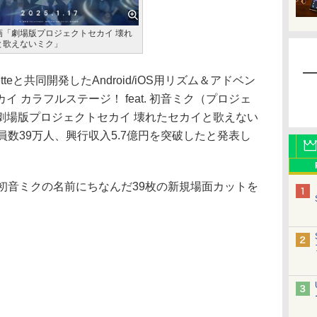
画「劇場版プロジェクトセカイ 壊れ
と歌えないミク」
letteと共同開発したAndroid/iOS用リズム＆アドベン
 カラフルステージ！ feat. 初音ミク（プロジェ
劇場版プロジェクトセカイ 壊れたセカイと歌えない
員数39万人、興行収入5.7億円を突破したと発表し
初音ミクの名前にちなんだ39枚の新規場面カットを