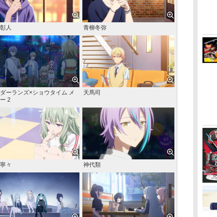
彰人
青柳冬弥
ダーランズ×ショウタイム メ
天馬司
ー 2
寧々
神代類