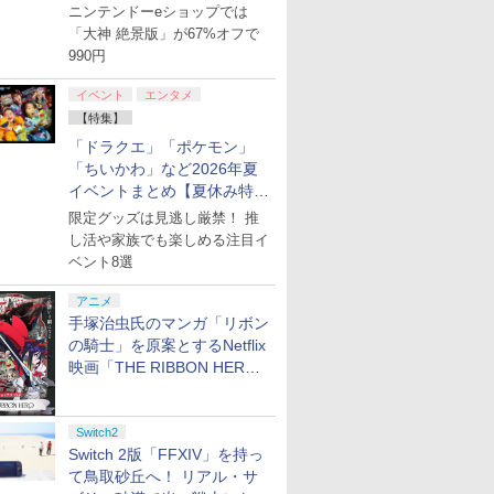
【8月8日更新】
ニンテンドーeショップでは
「大神 絶景版」が67%オフで
990円
イベント
エンタメ
【特集】
「ドラクエ」「ポケモン」
「ちいかわ」など2026年夏
イベントまとめ【夏休み特
集】
限定グッズは見逃し厳禁！ 推
し活や家族でも楽しめる注目イ
ベント8選
アニメ
手塚治虫氏のマンガ「リボン
の騎士」を原案とするNetflix
映画「THE RIBBON HERO
リボンヒーロー」本日配信開
始
Switch2
Switch 2版「FFXIV」を持っ
て鳥取砂丘へ！ リアル・サ