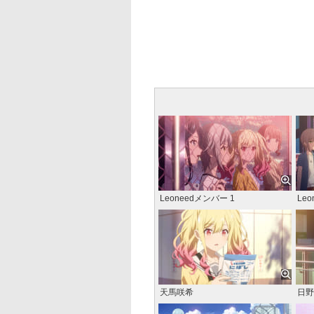
Leoneedメンバー 1
Le
天馬咲希
日野