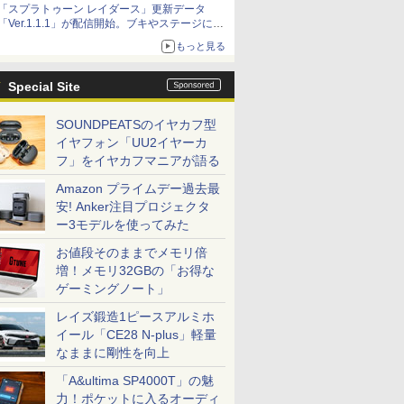
「スプラトゥーン レイダース」更新データ
「Ver.1.1.1」が配信開始。ブキやステージに関
する不具合を修正
もっと見る
Special Site
SOUNDPEATSのイヤカフ型
イヤフォン「UU2イヤーカ
フ」をイヤカフマニアが語る
Amazon プライムデー過去最
安! Anker注目プロジェクタ
ー3モデルを使ってみた
お値段そのままでメモリ倍
増！メモリ32GBの「お得な
ゲーミングノート」
レイズ鍛造1ピースアルミホ
イール「CE28 N-plus」軽量
なままに剛性を向上
「A&ultima SP4000T」の魅
力！ポケットに入るオーディ