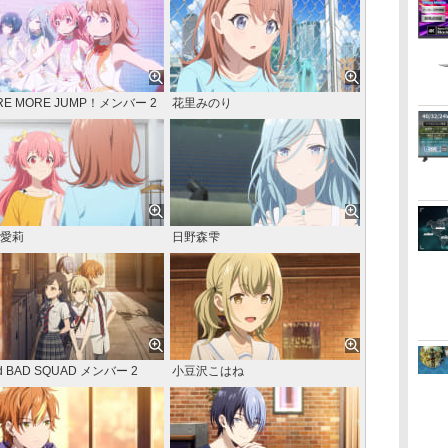
RE MORE JUMP！メンバー 2
花里みのり
愛莉
日野森雫
id BAD SQUAD メンバー 2
小豆沢こはね