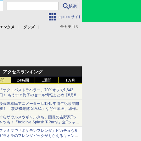
Impress サイト
全カテゴリ
エンタメ
グッズ
アクセスランキング
時間
24時間
1週間
1カ月
「オクトパストラベラー」70%オフで1,643
円！ もうすぐ終了のセール情報まとめ【8月8日
更新】
後藤隆幸氏アニメーター活動45年周年記念展開
ニンテンドーeショップでは「大神 絶景版」が
催！ 「攻殻機動隊 S.A.C.」など生原画、総作画
67%オフで990円
監督修正が展示
そらザウルスやギャルきち、団長の吉野家Tシ
ャツも！「hololive Splash T-Party!」全Tシャツ
ラインナップ公開＆オンライン販売開始
ファミマで「ポケモンフレンダ」ピカチュウ&
ゼラオラのフレンダピックがもらえるキャンペ
ーン開催！