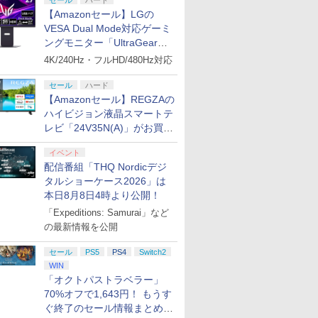
セール
ハード
【Amazonセール】LGの
VESA Dual Mode対応ゲーミ
ングモニター「UltraGear
27G850A-B」がお買い得！
4K/240Hz・フルHD/480Hz対応
セール
ハード
【Amazonセール】REGZAの
ハイビジョン液晶スマートテ
レビ「24V35N(A)」がお買い
得！
イベント
配信番組「THQ Nordicデジ
タルショーケース2026」は
本日8月8日4時より公開！
「Expeditions: Samurai」など
の最新情報を公開
セール
PS5
PS4
Switch2
WIN
「オクトパストラベラー」
70%オフで1,643円！ もうす
ぐ終了のセール情報まとめ