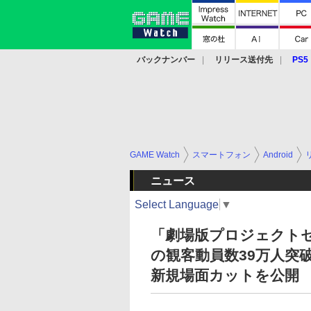
バックナンバー
リリース送付先
PS5
モバイル
eスポーツ
クラウド
PS
GAME Watch
スマートフォン
Android
ニュース
Select Language
▼
「劇場版プロジェクト
の観客動員数39万人突
新規場面カットを公開