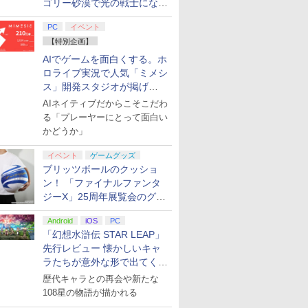
ゴリー砂漠で光の戦士になっ
てみた
PC
イベント
【特別企画】
AIでゲームを面白くする。ホ
ロライブ実況で人気「ミメシ
ス」開発スタジオが掲げ
る“AI活用の信念”とは？【講
AIネイティブだからこそこだわ
演レポート】
る「プレーヤーにとって面白い
かどうか」
イベント
ゲームグッズ
ブリッツボールのクッショ
ン！ 「ファイナルファンタ
ジーX」25周年展覧会のグッ
ズ情報が公開
Android
iOS
PC
「幻想水滸伝 STAR LEAP」
先行レビュー 懐かしいキャ
ラたちが意外な形で出てくる
シリーズ完全新作！
歴代キャラとの再会や新たな
108星の物語が描かれる