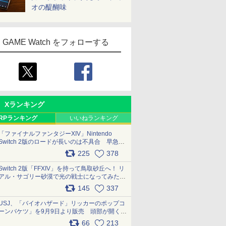
オの醍醐味
GAME Watch をフォローする
Xランキング
RPランキング
いいねランキング
「ファイナルファンタジーXIV」Nintendo
Switch 2版のロードが長いのは不具合 早急に
アップデートできるよう対応中
225
378
pic.x.com/s9S3nRCAGa
Switch 2版「FFXIV」を持って鳥取砂丘へ！ リ
アル・サゴリー砂漠で光の戦士になってみた
pic.x.com/qyOfL2uv1n
145
337
USJ、「バイオハザード」リッカーのポップコ
ーンバケツ」を9月9日より販売 頭部が開く仕
組み。味は恐怖を堪のう「味噌フレーバー」
66
213