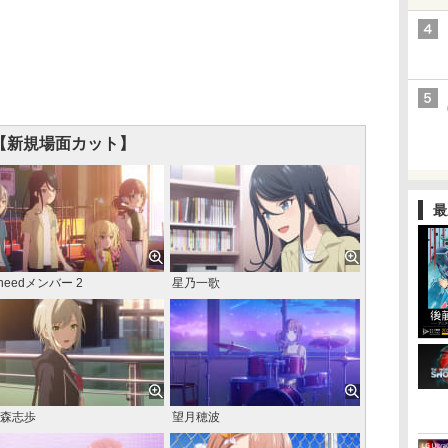
【新規場面カット】
最
oneedメンバー 2
星乃一歌
森志歩
望月穂波