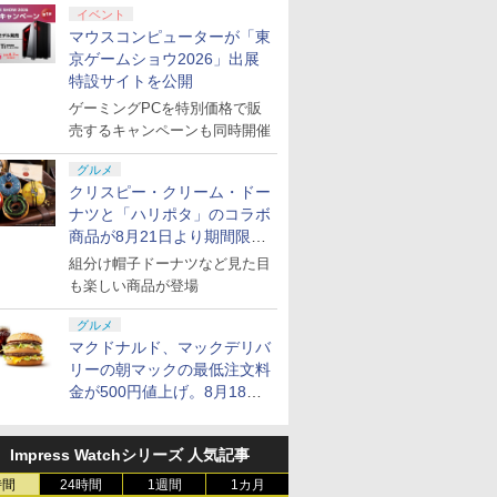
イベント
マウスコンピューターが「東
京ゲームショウ2026」出展
特設サイトを公開
ゲーミングPCを特別価格で販
売するキャンペーンも同時開催
グルメ
クリスピー・クリーム・ドー
ナツと「ハリポタ」のコラボ
商品が8月21日より期間限定
で発売
組分け帽子ドーナツなど見た目
も楽しい商品が登場
グルメ
マクドナルド、マックデリバ
リーの朝マックの最低注文料
金が500円値上げ。8月18日
より1,500円から受付
Impress Watchシリーズ 人気記事
時間
24時間
1週間
1カ月