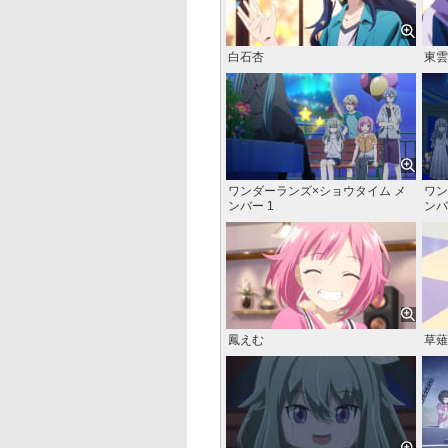
白石杏
東雲
ワンダーランズ×ショウタイム メ
ワン
ンバー 1
ンバ
鳳えむ
草薙