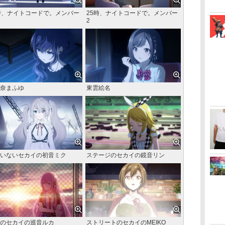
時、ナイトコードで。メンバー
25時、ナイトコードで。メンバー
2
奈まふゆ
東雲絵名
いないセカイの初音ミク
ステージのセカイの鏡音リン
のセカイの巡音ルカ
ストリートのセカイのMEIKO