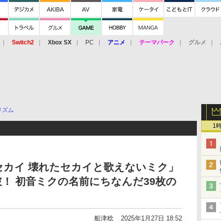
Switch2
Xbox SX
PC
アニメ
テーマパーク
グルメ
 Vita
3DS
アーケード
VR
リズム
1
セカイ 壊れたセカイと歌えないミク」
破！ 初音ミクの名前にちなんだ39枚の
船津稔
2025年1月27日 18:52