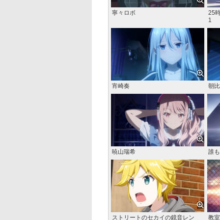
寧々ロボ
25
1
宵崎奏
朝比
暁山瑞希
誰も
ストリートのセカイの鏡音レン
教室