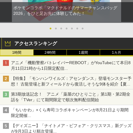
ポケモンコラボ「マクドナルドのサマーチャンスバッグ
2026」をひと足お先に体験してみた！
●
●
●
●
●
●
●
アクセスランキング
1時間
24時間
1週間
1カ月
アニメ「機動警察パトレイバーREBOOT」がYouTubeにて本日8
月11日21時から1日限定配信
8月14日にはU-NEXTで限定配信
【特集】「モンハンワイルズ：アセンダンス」登場モンスター予
想！ 古龍登場と新フィールドから復活しそうな9体を紹介【夏休
み特集2026】
第3期放送記念！ アニメ「薬屋のひとりごと」第1期・第2期全
話を「TVer」にて期間限定で順次無料配信開始
「ちいかわ」×くら寿司コラボキャンペーンが8月21日より期間
限定開催
オリジナルの湯呑みや寿司皿が景品に登場！
【ディズニー】「ナイトメア・ビフォア・クリスマス」新グッズ
が9月3日より順次登場