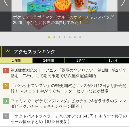
ポケモンコラボ「マクドナルドのサマーチャンスバッグ
2026」をひと足お先に体験してみた！
●
●
●
●
●
●
●
アクセスランキング
1時間
24時間
1週間
1カ月
第3期放送記念！ アニメ「薬屋のひとりごと」第1期・第2期全
話を「TVer」にて期間限定で順次無料配信開始
「パペットスンスン」の郵便局限定グッズが8月12日より販売開
始！ マスコットやがまぐち、レターセットなどが登場
ファミマで「ポケモンフレンダ」ピカチュウ&ゼラオラのフレン
ダピックがもらえるキャンペーン開催！
「オクトパストラベラー」70%オフで1,643円！ もうすぐ終了の
セール情報まとめ【8月8日更新】
ニンテンドーeショップでは「大神 絶景版」が67%オフで990円