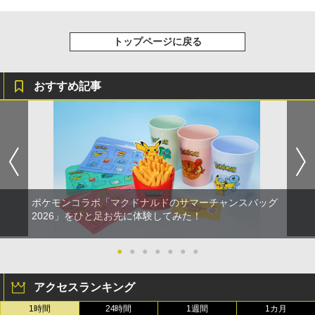
トップページに戻る
おすすめ記事
ポケモンコラボ「マクドナルドのサマーチャンスバッグ
2026」をひと足お先に体験してみた！
●
●
●
●
●
●
●
アクセスランキング
1時間
24時間
1週間
1カ月