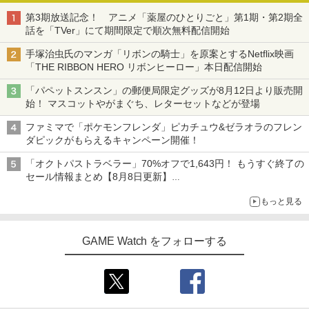
第3期放送記念！ アニメ「薬屋のひとりごと」第1期・第2期全
話を「TVer」にて期間限定で順次無料配信開始
手塚治虫氏のマンガ「リボンの騎士」を原案とするNetflix映画
「THE RIBBON HERO リボンヒーロー」本日配信開始
「パペットスンスン」の郵便局限定グッズが8月12日より販売開
始！ マスコットやがまぐち、レターセットなどが登場
ファミマで「ポケモンフレンダ」ピカチュウ&ゼラオラのフレン
ダピックがもらえるキャンペーン開催！
「オクトパストラベラー」70%オフで1,643円！ もうすぐ終了の
セール情報まとめ【8月8日更新】
ニンテンドーeショップでは「大神 絶景版」が67%オフで990円
もっと見る
GAME Watch をフォローする