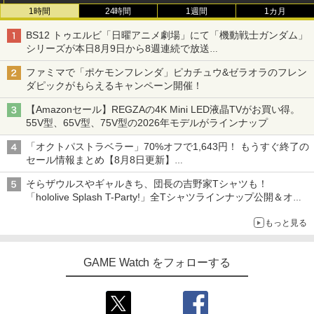
1時間
24時間
1週間
1カ月
BS12 トゥエルビ「日曜アニメ劇場」にて「機動戦士ガンダム」
シリーズが本日8月9日から8週連続で放送
初回は「機動戦士ガンダム【HDリマスター版】」
ファミマで「ポケモンフレンダ」ピカチュウ&ゼラオラのフレン
ダピックがもらえるキャンペーン開催！
【Amazonセール】REGZAの4K Mini LED液晶TVがお買い得。
55V型、65V型、75V型の2026年モデルがラインナップ
「オクトパストラベラー」70%オフで1,643円！ もうすぐ終了の
セール情報まとめ【8月8日更新】
ニンテンドーeショップでは「大神 絶景版」が67%オフで990円
そらザウルスやギャルきち、団長の吉野家Tシャツも！
「hololive Splash T-Party!」全Tシャツラインナップ公開＆オン
ライン販売開始
もっと見る
GAME Watch をフォローする