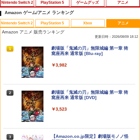
Nintendo Switch 2
PlayStation 5
ゲームグッズ
アニメ
Amazon ゲーム/アニメ ランキング
Nintendo Switch 2
PlayStation 5
Xbox
アニメ
【楽天ブックス限定特典】ドンキーコン
【中古】PS5ドラゴンクエストVII Rei
【中古】ぼくとシムのまち リゾートに元
デザート・ローズ 砂の薔薇 雪の黙示録
1
1
1
1
Amazon アニメ 販売ランキング
グ バナンザ(「スーパーマリオ」ステッ
magined
気をとりもどそう! (特典無し)
【Blu-ray】 [ 新谷かおる ]
更新日時：2026/08/09 18:12
カー2種)
￥4,518
￥229
￥3,573
スプラトゥーン レイダース|オンライン
PlayStation 5 デジタル・エディション
【純正品】Xbox ワイヤレス コントロー
劇場版「鬼滅の刃」無限城編 第一章 猗
1
1
1
1
￥7,902
コード版
日本語専用 Console Language: Japan
ラー + USB-C® ケーブル
窩座再来 通常版 [Blu-ray]
ese only (CFI-2200B01)
￥5,832
￥8,300
￥3,982
Switch2 ケース 即納 スイッチ2 Nintend
2
￥55,000
がんばれゴエモン大集合！ PS5版
【送料無料】劇場版「鬼滅の刃」無限城
[Switch 2] マリオテニス フィーバー
2
2
2
o Switch Lite 対応 スイッチ スイッチツ
編 第一章 猗窩座再来(通常版)【Blu-ra
（ダウンロード版） ※6,400ポイント
ー ニンテンドー カバー ポーチ キャリン
y】/アニメーション[Blu-ray]【返品種別
までご利用可 ■
￥4,890
グケース 新型 ジョイコン ソフト ケーブ
A】
【純正品】Xbox ワイヤレス コントロー
2
ルなど 収納可能 ギフト プレゼント シン
スプラトゥーン レイダース -Switch2
劇場版「鬼滅の刃」無限城編 第一章 猗
Beast of Reincarnation -PS5 【特典】
ラー (ロボット ホワイト)
2
2
2
￥7,979
プル 無地 黒 ピンク 黄色 赤 青 送料無料
窩座再来 通常版 [DVD]
プロダクトコード 封入
￥4,400
￥6,447
￥7,681
￥1,100
￥3,523
￥7,286
[メール便OK]【新品】【PS5】紅の錬金
3
【特典】ほの暮しの庭 switch2版(【初
3
術士と白の守護者 〜レスレリアーナのア
劇場版 転生したらスライムだった件 蒼
回外付特典】切り取れるクリアカード)
3
トリエ〜 [PS5版][在庫品]
海の涙編 (Blu-ray通常版)【Blu-ray】 [
【純正品】Xbox ワイヤレス コントロー
3
Switch2 ケース 即納 パステルカラー か
3
岡咲美保 ]
ラー (カーボンブラック)
￥8,118
わいい Nintendo スイッチ2 対応 スイッ
Nintendo Switch 2(日本語・国内専用)
【Amazon.co.jp限定】劇場版モノノ怪
【純正品】ディスクドライブ(CFI-ZDD1
3
3
￥4,940
3
チ スイッチツー ニンテンドー カバー ポ