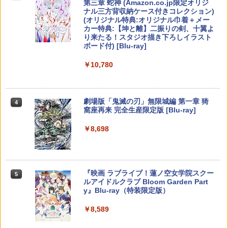
第三章 蛇神 (Amazon.co.jp限定オリジ
J) PlayStation 5
￥4,976
￥8,020
ーチ ストラップ 新型 ジョイコン ソフト
ナル三方背収納ケース付きコレクション)
￥55,491
ケーブル 収納可能 クリスマス ギフト プ
(オリジナル特典:オリジナル巾着＋メー
￥11,849
レゼント 送料無料
カー特典:【坤と離】二振りの剣、十翼よ
【8/11まで！抽選で最大全額ポイントバ
amiibo すりみ連合セット[フウカ【レイ
4
4
り来たる！スタジオ描き下ろしイラスト
ック】 【日本語説明書付き】 Brook Wi
ダース】/ウツホ【レイダース】/マンタ
ルパン三世 VS 名探偵コナン【Blu-ray】
【純正品】Xbox 充電式バッテリー + US
￥2,100
4
4
ボード付) [Blu-ray]
ngman NS ウィングマン NS Lite コンバ
ロー【レイダース】]（スプラトゥーンシ
[ 栗田貫一 ]
B-C ケーブル
ーター コントローラー 変換アダプター
【純正品】DualSense ワイヤレスコン
リーズ）
ニンテンドープリペイド番号 9000円|オ
4
4
￥10,780
PS5 XBOX Elite コントローラー用 Swit
トローラー ミッドナイト ブラック(CFI-
ンラインコード版
￥5,104
￥2,618
ch PC X-input 対応 正規輸入品
ZCT2J01)
￥8,137
【中古】龍が如く 極2 - PS4
4
￥9,000
￥4,980
￥10,737
￥2,480
劇場版「鬼滅の刃」無限城編 第一章 猗
4
窩座再来 完全生産限定版 [Blu-ray]
【中古】【Blu−ray】交響詩篇エウレカ
【国内正規品】Thrustmaster スラスト
【特典】進撃の巨人3 Switch2版(【早
5
5
5
セブン Blu−ray BOX 1 初回限定生
マスター TH8S シフター - PC、PS4、P
期購入封入特典】DLC)
ニンテンドープリペイド番号 5000円|オ
5
￥8,698
【特典】Starsand Island（スターサン
産 ブックレット付 / 京田知己【監督】
【純正品】DualSense ワイヤレスコン
S5、PS5 Pro、Xbox One、Xbox Serie
ンラインコード版
5
5
ド・アイランド） PS5版(【初回同梱特
トローラー(CFI-ZCT2J)
s X|S 対応の高精度 H パターン シフター
￥8,518
典】DLCチラシ【白いスポーツカー】)
￥5,423
【中古】ワイヤレスコントローラー (DU
￥5,000
5
￥10,737
￥14,141
ALSHOCK 4) ジェット・ブラック 【メ
￥5,965
ーカー生産終了】
『映画 ラブライブ！蓮ノ空女学院スクー
5
ルアイドルクラブ Bloom Garden Part
￥3,720
y』Blu-ray（特装限定版）
￥8,589