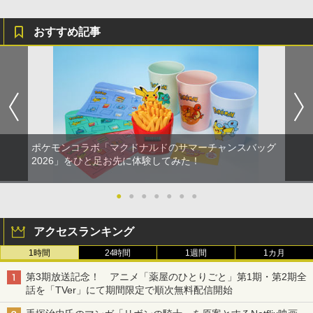
おすすめ記事
ポケモンコラボ「マクドナルドのサマーチャンスバッグ
2026」をひと足お先に体験してみた！
●
●
●
●
●
●
●
アクセスランキング
1時間
24時間
1週間
1カ月
第3期放送記念！ アニメ「薬屋のひとりごと」第1期・第2期全
話を「TVer」にて期間限定で順次無料配信開始