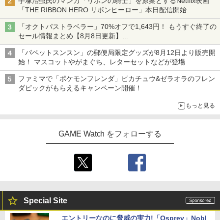
手塚治虫氏のマンガ「リボンの騎士」を原案とするNetflix映画
「THE RIBBON HERO リボンヒーロー」本日配信開始
「オクトパストラベラー」70%オフで1,643円！ もうすぐ終了の
セール情報まとめ【8月8日更新】
ニンテンドーeショップでは「大神 絶景版」が67%オフで990円
「パペットスンスン」の郵便局限定グッズが8月12日より販売開
始！ マスコットやがまぐち、レターセットなどが登場
ファミマで「ポケモンフレンダ」ピカチュウ&ゼラオラのフレン
ダピックがもらえるキャンペーン開催！
もっと見る
GAME Watch をフォローする
Special Site
エントリーなのに脅威の実力!「Osprey」Nobl