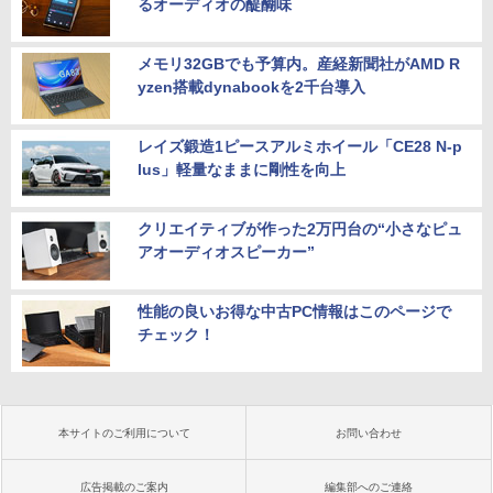
るオーディオの醍醐味
メモリ32GBでも予算内。産経新聞社がAMD R
yzen搭載dynabookを2千台導入
レイズ鍛造1ピースアルミホイール「CE28 N-p
lus」軽量なままに剛性を向上
クリエイティブが作った2万円台の“小さなピュ
アオーディオスピーカー”
性能の良いお得な中古PC情報はこのページで
チェック！
本サイトのご利用について
お問い合わせ
広告掲載のご案内
編集部へのご連絡