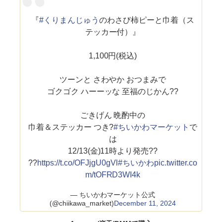
『
#くりまんじゅう
のわさび柿ピーと巾着（ス
テッカー付）』
1,100円(税込)
ツーンと さわやか おつまみで
ゴクゴク ハーーッな 至福のじかん??
ごきげん 晩酌中の
巾着＆ステッカー つき?
#ちいかわマーケット
で
は
12/13(金)11時より発売??
??
https://t.co/OFJjgU0gVl
#ちいかわ
pic.twitter.co
m/tOFRD3WI4k
— ちいかわマーケット公式
(@chiikawa_market)
December 11, 2024