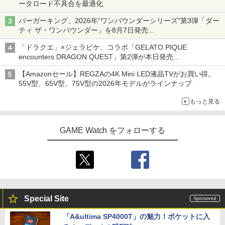
ータロード不具合を最適化
バーガーキング、2026年“ワンパウンダーシリーズ”第3弾「ダー
ティ ザ・ワンパウンダー」を8月7日発売
「特製ガーリックマヨソース」を使用した超大型チーズバーガー
「ドラクエ」×ジェラピケ、コラボ「GELATO PIQUE
encounters DRAGON QUEST」第2弾が本日発売
アイスカップに入ったスライムやわたぼう、ベビーサタンなどが
【Amazonセール】REGZAの4K Mini LED液晶TVがお買い得。
オリジナルアートで登場
55V型、65V型、75V型の2026年モデルがラインナップ
もっと見る
GAME Watch をフォローする
Special Site
「A&ultima SP4000T」の魅力！ポケットに入