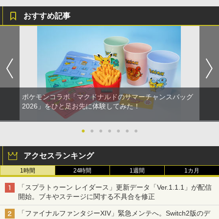
おすすめ記事
ポケモンコラボ「マクドナルドのサマーチャンスバッグ
2026」をひと足お先に体験してみた！
●
●
●
●
●
●
●
アクセスランキング
1時間
24時間
1週間
1カ月
「スプラトゥーン レイダース」更新データ「Ver.1.1.1」が配信
開始。ブキやステージに関する不具合を修正
「ファイナルファンタジーXIV」緊急メンテへ。Switch2版のデ