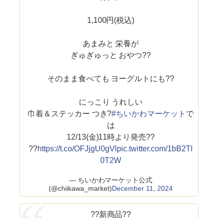
1,100円(税込)
あまみと 栄養が
ぎゅぎゅっと おやつ??
そのまま食べても ヨーグルトにも??
にっこり うれしい
巾着＆ステッカー つき?
#ちいかわマーケット
で
は
12/13(金)11時より発売??
??
https://t.co/OFJjgU0gVl
pic.twitter.com/1bB2Tl
0T2W
— ちいかわマーケット公式
(@chiikawa_market)
December 11, 2024
??新商品??