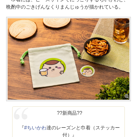
晩酌中のごきげんなくりまんじゅうが描かれている。
??新商品??
『
#ちいかわ
達のレーズンと巾着（ステッカー
付）』