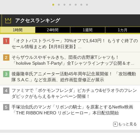
●
●
●
●
●
●
●
アクセスランキング
1時間
24時間
1週間
1カ月
「オクトパストラベラー」70%オフで1,643円！ もうすぐ終了の
セール情報まとめ【8月8日更新】
ニンテンドーeショップでは「大神 絶景版」が67%オフで990円
そらザウルスやギャルきち、団長の吉野家Tシャツも！
「hololive Splash T-Party!」全Tシャツラインナップ公開＆オン
ライン販売開始
後藤隆幸氏アニメーター活動45年周年記念展開催！ 「攻殻機動
隊 S.A.C.」など生原画、総作画監督修正が展示
ファミマで「ポケモンフレンダ」ピカチュウ&ゼラオラのフレン
ダピックがもらえるキャンペーン開催！
手塚治虫氏のマンガ「リボンの騎士」を原案とするNetflix映画
「THE RIBBON HERO リボンヒーロー」本日配信開始
もっと見る