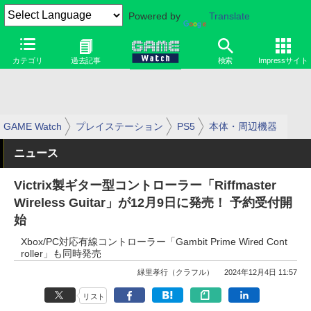
Powered by
Translate
カテゴリ
過去記事
検索
Impressサイト
GAME Watch
プレイステーション
PS5
本体・周辺機器
ニュース
Victrix製ギター型コントローラー「Riffmaster
Wireless Guitar」が12月9日に発売！ 予約受付開
始
Xbox/PC対応有線コントローラー「Gambit Prime Wired Cont
roller」も同時発売
緑里孝行（クラフル）
2024年12月4日 11:57
リスト