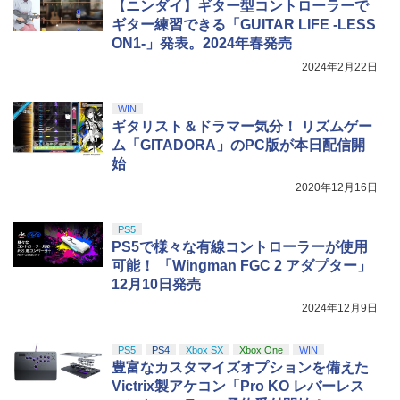
【ニンダイ】ギター型コントローラーで
ギター練習できる「GUITAR LIFE -LESS
ON1-」発表。2024年春発売
2024年2月22日
WIN
ギタリスト＆ドラマー気分！ リズムゲー
ム「GITADORA」のPC版が本日配信開
始
2020年12月16日
PS5
PS5で様々な有線コントローラーが使用
可能！ 「Wingman FGC 2 アダプター」
12月10日発売
2024年12月9日
PS5
PS4
Xbox SX
Xbox One
WIN
豊富なカスタマイズオプションを備えた
Victrix製アケコン「Pro KO レバーレス