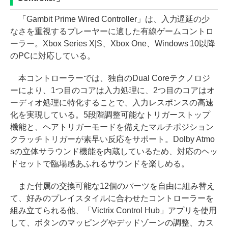
「Gambit Prime Wired Controller」は、入力遅延の少
なさを重視するプレーヤーに適した有線ゲームコントロ
ーラー。Xbox Series X|S、Xbox One、Windows 10以降
のPCに対応している。
本コントローラーでは、独自のDual Coreテクノロジ
ーにより、1つ目のコアは入力処理に、2つ目のコアはオ
ーディオ処理に特化することで、入力レスポンスの高速
化を実現している。5段階調整可能なトリガーストップ
機能と、ヘアトリガーモードを備えたマルチポジション
クラッチトリガーが素早い反応をサポート。Dolby Atmo
sの立体サラウンド機能を内蔵しているため、対応のヘッ
ドセットで臨場感あふれるサウンドを楽しめる。
また付属の交換可能な12個のパーツを自由に組み替え
て、好みのプレイスタイルに合わせたコントローラーを
組み立てられる他、「Victrix Control Hub」アプリを使用
して、ボタンのマッピングやデッドゾーンの調整、カス