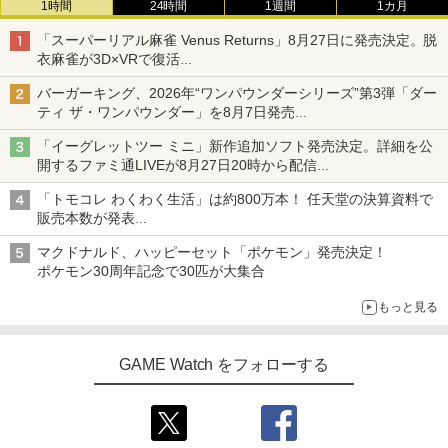
1時間
24時間
1週間
1カ月
「スーパーリアル麻雀 Venus Returns」8月27日に発売決定。脱
衣麻雀が3D×VRで復活
発売から2週間は20%オフになるセールが実施
バーガーキング、2026年“ワンパウンダーシリーズ”第3弾「ダー
ティ ザ・ワンパウンダー」を8月7日発売
「特製ガーリックマヨソース」を使用した超大型チーズバーガー
「イーグレットツー ミニ」新作追加ソフト発売決定。詳細を公
開するファミ通LIVEが8月27日20時から配信
シリーズ累計100タイトルへ
「トモコレ わくわく生活」は約800万本！ 任天堂の決算資料で
販売本数が発表
「ぽこポケ」は127万本に
マクドナルド、ハッピーセット「ポケモン」発売決定！
ポケモン30周年記念で30匹が大集合
もっと見る
GAME Watch をフォローする