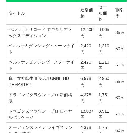
セー
通常価
割引
タイトル
ル価
格
率
格
ペルソナ3 リロード デジタルデラ
12,408
8,065
35％
ックスエディション
円
円
ペルソナ3 ダンシング・ムーンナイ
2,420
1,210
50％
ト
円
円
ペルソナ5 ダンシング・スターナイ
2,420
1,210
50％
ト
円
円
真・女神転生III NOCTURNE HD
6,578
2,960
55％
REMASTER
円
円
ドラゴンズクラウン・プロ 新価格
4,378
1,751
60％
版
円
円
ドラゴンズクラウン・プロ ロイヤ
13,037
3,911
70％
ルパッケージ
円
円
オーディンスフィア レイヴスラシ
4,378
1,751
60％