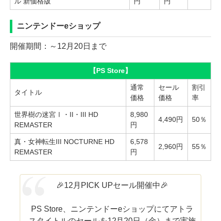
ル 新価格版
円
円
ニンテンドーeショップ
開催期間：～12月20日まで
【PS Store】
通常
セール
割引
タイトル
価格
価格
率
世界樹の迷宮Ⅰ・II・III HD
8,980
4,490円
50％
REMASTER
円
真・女神転生III NOCTURNE HD
6,578
2,960円
55％
REMASTER
円
🎉12月PICK UPセール開催中🎉
PS Store、ニンテンドーeショップにてアトラ
スタイトルのセールを12月20日（金）まで実施