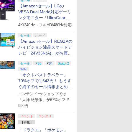
セール
ハード
【Amazonセール】LGの
VESA Dual Mode対応ゲーミ
ングモニター「UltraGear
27G850A-B」がお買い得！
4K/240Hz・フルHD/480Hz対応
セール
ハード
【Amazonセール】REGZAの
ハイビジョン液晶スマートテ
レビ「24V35N(A)」がお買い
得！
セール
PS5
PS4
Switch2
WIN
「オクトパストラベラー」
70%オフで1,643円！ もうす
ぐ終了のセール情報まとめ
【8月8日更新】
ニンテンドーeショップでは
「大神 絶景版」が67%オフで
990円
イベント
エンタメ
【特集】
「ドラクエ」「ポケモン」