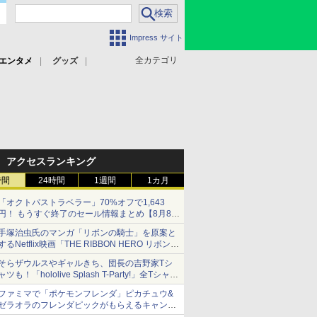
Impress サイト
全カテゴリ
エンタメ
グッズ
アクセスランキング
時間
24時間
1週間
1カ月
「オクトパストラベラー」70%オフで1,643
円！ もうすぐ終了のセール情報まとめ【8月8日
更新】
手塚治虫氏のマンガ「リボンの騎士」を原案と
ニンテンドーeショップでは「大神 絶景版」が
するNetflix映画「THE RIBBON HERO リボンヒ
67%オフで990円
ーロー」本日配信開始
そらザウルスやギャルきち、団長の吉野家Tシ
ャツも！「hololive Splash T-Party!」全Tシャツ
ラインナップ公開＆オンライン販売開始
ファミマで「ポケモンフレンダ」ピカチュウ&
ゼラオラのフレンダピックがもらえるキャンペ
ーン開催！