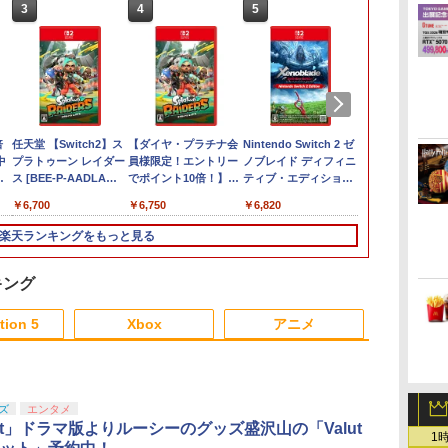
3
4
5
6
倍
任天堂 【Switch2】ス
【ダイヤ・プラチナ会
Nintendo Switch 2 ゼ
【楽天ブック
中
プラトゥーン レイダー
員様限定！エントリー
ノブレイド ディフィニ
典+特典】真
キ
ス [BEE-P-AADLA
でポイント10倍！】
ティブ・エディション
2 with 猛将伝
NSW2 スプラトゥ-ン
【メール便発送】【新
Nintendo Switch 2
Remastered
￥6,700
￥6,750
￥6,820
￥7,480
レイダ-ス]
品】任天堂 Nintendo
Edition[任天堂]【送料
版(呂布のマ
Switch 2 ゲームソフト
無料】《発売済・在庫
+【早期購入
楽天ランキングをもっと見る
スプラトゥーン レイダ
品》
「赤兎鐙『真
ース
双2』レトロ
DLC)
キング
3
3
4
4
3
5
5
6
1
6
tion 5
Xbox
アニメ
3
3
3
3
4
4
4
4
5
5
5
5
6
6
6
6
ズ
エンタメ
lout」ドラマ版よりルーシーのグッズ盛沢山の「Valut
1