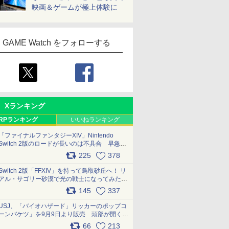
映画＆ゲームが極上体験に
GAME Watch をフォローする
Xランキング
RPランキング
いいねランキング
「ファイナルファンタジーXIV」Nintendo
Switch 2版のロードが長いのは不具合 早急に
アップデートできるよう対応中
225
378
pic.x.com/s9S3nRCAGa
Switch 2版「FFXIV」を持って鳥取砂丘へ！ リ
アル・サゴリー砂漠で光の戦士になってみた
pic.x.com/qyOfL2uv1n
145
337
USJ、「バイオハザード」リッカーのポップコ
ーンバケツ」を9月9日より販売 頭部が開く仕
組み。味は恐怖を堪のう「味噌フレーバー」
66
213