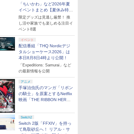
「ちいかわ」など2026年夏
イベントまとめ【夏休み特
集】
限定グッズは見逃し厳禁！ 推
し活や家族でも楽しめる注目イ
ベント8選
イベント
配信番組「THQ Nordicデジ
タルショーケース2026」は
本日8月8日4時より公開！
「Expeditions: Samurai」など
の最新情報を公開
アニメ
手塚治虫氏のマンガ「リボン
の騎士」を原案とするNetflix
映画「THE RIBBON HERO
リボンヒーロー」本日配信開
始
Switch2
Switch 2版「FFXIV」を持っ
て鳥取砂丘へ！ リアル・サ