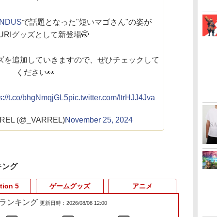
ENDUS
で話題となった"短いマゴさん"の姿が
ZURIグッズとして新登場🤭
ズを追加していきますので、ぜひチェックして
ください👀
ps://t.co/bhgNmqjGL5
pic.twitter.com/ItrHJJ4Jva
REL (@_VARREL)
November 25, 2024
キング
tion 5
ゲームグッズ
アニメ
売れ筋ランキング
更新日時：2026/08/08 12:00