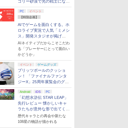
ゴリー砂漠で光の戦士になっ
てみた
PC
イベント
【特別企画】
AIでゲームを面白くする。ホ
ロライブ実況で人気「ミメシ
ス」開発スタジオが掲げ
る“AI活用の信念”とは？【講
AIネイティブだからこそこだわ
演レポート】
る「プレーヤーにとって面白い
かどうか」
イベント
ゲームグッズ
ブリッツボールのクッショ
ン！ 「ファイナルファンタ
ジーX」25周年展覧会のグッ
ズ情報が公開
Android
iOS
PC
「幻想水滸伝 STAR LEAP」
先行レビュー 懐かしいキャ
ラたちが意外な形で出てくる
シリーズ完全新作！
歴代キャラとの再会や新たな
108星の物語が描かれる