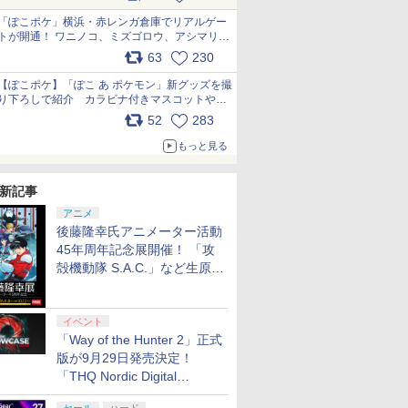
pic.x.com/81MuXGahVM
「ぽこポケ」横浜・赤レンガ倉庫でリアルゲー
トが開通！ ワニノコ、ミズゴロウ、アシマリ登
場シーンをレポート pic.x.com/LDgEByVl6D
63
230
【ぽこポケ】「ぽこ あ ポケモン」新グッズを撮
り下ろしで紹介 カラビナ付きマスコットやス
クエアポーチが仲間入り
52
283
pic.x.com/XmVAgBxaW5
もっと見る
新記事
アニメ
後藤隆幸氏アニメーター活動
45年周年記念展開催！ 「攻
殻機動隊 S.A.C.」など生原
画、総作画監督修正が展示
イベント
「Way of the Hunter 2」正式
版が9月29日発売決定！
「THQ Nordic Digital
Showcase 2026」まとめ