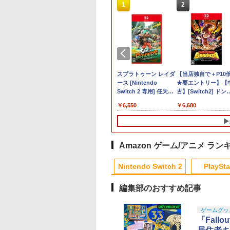
10
1
2
郎電鉄2 ～あなた
【特典】Nintendo
スプラトゥーン レイダ
【当店独自で＋P10
も きっとある～
Switch 2 鬼武者 Way
ース [Nintendo
★要エントリー】【
tendo Switch 2
of the Sword[カプコ
Switch 2 専用] 任天堂
古】[Switch2] ドン
ition 東日本編＋西
ン]【送料無料】《09月
[ラッピング不可]
ーコング バナンザ
081
￥8,090
￥6,550
￥6,680
編
予約》
(Donkey Kong
Bananza) 任天堂
(20250717)
Amazon ゲーム/アニメ ラン
3
10
10
1
1
1
2
2
2
Nintendo Switch 2
PlaySta
編集部のおすすめ記事
10
10
10
10
1
1
1
1
2
2
2
2
ゲームグッ
「Fal