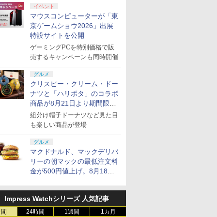
7
8
9
10
イベント
マウスコンピューターが「東
京ゲームショウ2026」出展
特設サイトを公開
ゲーミングPCを特別価格で販
売するキャンペーンも同時開催
ス限定特
コナミデジタルエンタ
カプコン 鬼武者 Way
桃太郎電鉄2 ～あなた
【特典】Nin
グルメ
・三國無双
テインメント
of the Sword【Switch
の町も きっとある～
Switch 2
クリスピー・クリーム・ドー
【Switch】パワフルプ
2】 POTPABNMA
Nintendo Switch 2
of the S
ナツと「ハリポタ」のコラボ
 Switch2
ロ野球2026-2027
[POTPABNMA]
Edition 東日本編＋西
ン]【送料
￥7,620
￥8,070
￥8,081
￥8,090
商品が8月21日より期間限定
ウスパッド
[HAC-P-BQPYA NSW
日本編
予約》
封入特典】
パワフルプロヤキュウ
で発売
組分け帽子ドーナツなど見た目
・三國無
2026-2027]
も楽しい商品が登場
スタイル」
グルメ
マクドナルド、マックデリバ
7
7
2
8
8
9
9
3
10
10
リーの朝マックの最低注文料
金が500円値上げ。8月18日
より1,500円から受付
7
7
7
7
8
8
8
8
9
9
9
9
10
10
10
10
Impress Watchシリーズ 人気記事
時間
24時間
1週間
1カ月