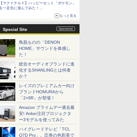
【マクドナルド】ハッピーセット「ポケモン」
を一足先に遊んでみた！
30周年を記念して30種類のポケモンがおもちゃ
もっと見る
で登場
Special Site
鳥肌ものの「DENON
HOME」サウンドを体感し
た！
総合オーディオブランドに進
化するSHANLINGとは何者
か？
レイズのプレミアムカー向け
ブランドHOMURAから
「2×9R」が登場！
Amazon プライムデー過去最
安! Anker注目プロジェクタ
ー3モデルを使ってみた
ハイグレードテレビ「TCL
Q7D Pro」。圧巻の色彩美で