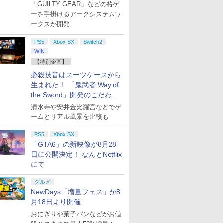
たちが登場
「GUILTY GEAR」などの格ゲ
ーを手掛けるアークシステムワ
ークスが開発
PS5
Xbox SX
Switch2
WIN
【特別企画】
必殺技音はスーツケースから
生まれた！ 「鬼武者 Way of
the Sword」開発のこだわり
を目撃！
清水寺や安井金比羅宮などでゲ
ームとリアル風景を比較も
PS5
Xbox SX
「GTA6」の新映像が8月28
日に公開決定！ なんとNetflix
にて
グルメ
NewDays「増量フェス」が8
月18日より開催
おにぎりや菓子パンなどがお値