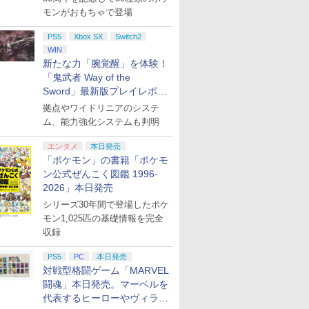
モンがおもちゃで登場
PS5
Xbox SX
Switch2
WIN
新たな力「腕覚醒」を体験！
「鬼武者 Way of the
Sword」最新版プレイレポー
ト
拠点やワイドリニアのシステ
ム、能力強化システムも判明
エンタメ
本日発売
「ポケモン」の書籍「ポケモ
ン公式ぜんこく図鑑 1996-
2026」本日発売
シリーズ30年間で登場したポケ
モン1,025匹の基礎情報を完全
収録
PS5
PC
本日発売
対戦型格闘ゲーム「MARVEL
闘魂」本日発売。マーベルを
代表するヒーローやヴィラン