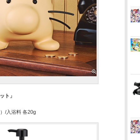
ット」
/入浴料 各20g