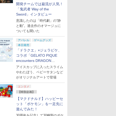
開発チームでは巌流が人気！
「鬼武者 Way of the
Sword」インタビュー
意識したのは「時代劇」の“静
と動”。過去作のオマージュに
ついても聞いた
アパレル
ゲームグッズ
本日発売
「ドラクエ」×ジェラピケ、
コラボ「GELATO PIQUE
encounters DRAGON
QUEST」第2弾が本日発売
アイスカップに入ったスライム
やわたぼう、ベビーサタンなど
がオリジナルアートで登場
エンタメ
【特別企画】
【マクドナルド】ハッピーセ
ット「ポケモン」を一足先に
遊んでみた！
30周年を記念して30種類のポケ