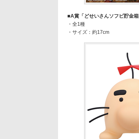
A賞「どせいさんソフビ貯金箱
・全1種
・サイズ：約17cm