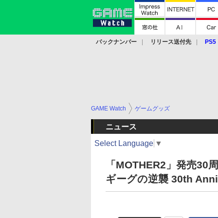
バックナンバー
リリース送付先
PS5
モバイル
eスポーツ
クラウド
PS
GAME Watch
ゲームグッズ
ニュース
Select Language
▼
「MOTHER2」発売30
ギーグの逆襲 30th An