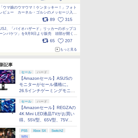
pic.x.com/s9S3nRCAGa
「ウマ娘のウマウマ！ケンタッキー！」フォト
レビュー カーネル・ゴルシのメッセージ入り
パッケージや描き下ろしトレカなどが登場
89
315
pic.x.com/PjnkR9vkXl
USJ、「バイオハザード」リッカーのポップコ
ーンバケツ」を9月9日より販売 頭部が開く仕
組み。味は恐怖を堪のう「味噌フレーバー」
65
207
pic.x.com/81MuXGahVM
もっと見る
新記事
セール
ハード
【Amazonセール】ASUSの
モニターがセール価格に。
26.5インチゲーミングモニタ
ー「ROG Strix OLED
セール
ハード
XG27ACDMS」限定モデルも
【Amazonセール】REGZAの
お買い得
4K Mini LED液晶TVがお買い
得。55V型、65V型、75V型
の2026年モデルがラインナ
PS5
Xbox SX
Switch2
ップ
WIN