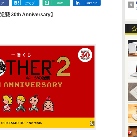
ェア
はてブ
note
LinkedIn
30th Anniversary】