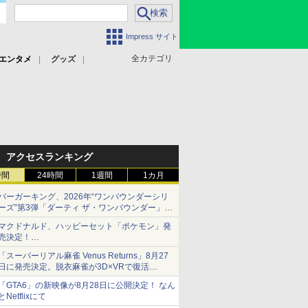
Impress サイト
全カテゴリ
エンタメ
グッズ
アクセスランキング
時間
24時間
1週間
1カ月
バーガーキング、2026年“ワンパウンダーシリ
ーズ”第3弾「ダーティ ザ・ワンパウンダー」を
8月7日発売
マクドナルド、ハッピーセット「ポケモン」発
「特製ガーリックマヨソース」を使用した超大
売決定！
型チーズバーガー
ポケモン30周年記念で30匹が大集合
「スーパーリアル麻雀 Venus Returns」8月27
日に発売決定。脱衣麻雀が3D×VRで復活
発売から2週間は20%オフになるセールが実施
「GTA6」の新映像が8月28日に公開決定！ なん
とNetflixにて