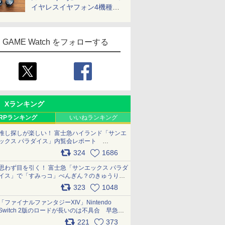
イヤレスイヤフォン4機種を
一気に聴く
GAME Watch をフォローする
Xランキング
RPランキング
いいねランキング
推し探しが楽しい！ 富士急ハイランド「サンエ
ックス パラダイス」内覧会レポート
pic.x.com/p718c0QB0k
324
1686
思わず目を引く！ 富士急「サンエックス パラダ
イス」で「すみっコ」ぺんぎん？のきゅうりド
ッグを食べてみた イラストそのままのメニュ
323
1048
ー化に挑戦。これが意外にもおいしい
pic.x.com/Kgl04hZaeg
「ファイナルファンタジーXIV」Nintendo
Switch 2版のロードが長いのは不具合 早急に
アップデートできるよう対応中
221
373