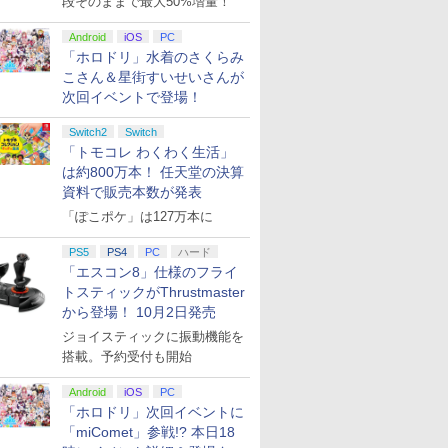
段そのままで最大50%増量！
Android
iOS
PC
「ホロドリ」水着のさくらみ
こさん＆星街すいせいさんが
次回イベントで登場！
Switch2
Switch
「トモコレ わくわく生活」
は約800万本！ 任天堂の決算
資料で販売本数が発表
「ぽこポケ」は127万本に
PS5
PS4
PC
ハード
「エスコン8」仕様のフライ
トスティックがThrustmaster
から登場！ 10月2日発売
ジョイスティックに振動機能を
搭載。予約受付も開始
Android
iOS
PC
「ホロドリ」次回イベントに
「miComet」参戦!? 本日18