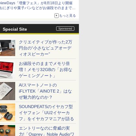
NewDays「増量フェス」が8月18日より開催
おにぎりや菓子パンなどがお値段そのままで最
大50%増量！
もっと見る
Special Site
クリエイティブが作った2万
円台の“小さなピュアオーデ
ィオスピーカー”
お値段そのままでメモリ倍
増！メモリ32GBの「お得な
ゲーミングノート」
AIスマートノートの
iFLYTEK「AINOTE 2」はな
ぜ魅力的なのか？
SOUNDPEATSのイヤカフ型
イヤフォン「UU2イヤーカ
フ」をイヤカフマニアが語る
エントリーなのに脅威の実
力!「Osprey」Noble Audioワ