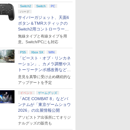
ント公開
Switch2
Switch
PC
ハード
サイバーガジェット、天面6
ボタン＆TMRスティックの
Switch2用コントローラーを9
月下旬発売！
無線タイプと有線タイプを用
意。Switch/PCにも対応
PS5
Xbox SX
WIN
「ビースト・オブ・リンカネ
ーション」、カメラ調整やス
トーリーテンポ感改善などの
アプデを1週間以内に実施
意見を真摯に受け止め継続的な
アップデートを予定
イベント
ゲームグッズ
「ACE COMBAT 8」などバ
ンナムが「東京ゲームショウ
2026」の出展情報公開
アソビストア出張所にてオリジ
ナルグッズの販売も