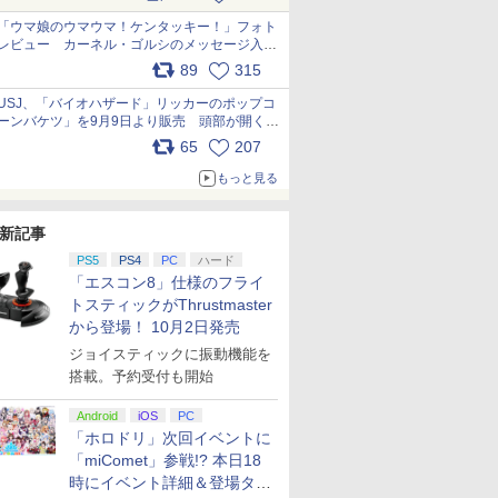
pic.x.com/s9S3nRCAGa
「ウマ娘のウマウマ！ケンタッキー！」フォト
レビュー カーネル・ゴルシのメッセージ入り
パッケージや描き下ろしトレカなどが登場
89
315
pic.x.com/PjnkR9vkXl
USJ、「バイオハザード」リッカーのポップコ
ーンバケツ」を9月9日より販売 頭部が開く仕
組み。味は恐怖を堪のう「味噌フレーバー」
65
207
pic.x.com/81MuXGahVM
もっと見る
新記事
PS5
PS4
PC
ハード
「エスコン8」仕様のフライ
トスティックがThrustmaster
から登場！ 10月2日発売
ジョイスティックに振動機能を
搭載。予約受付も開始
Android
iOS
PC
「ホロドリ」次回イベントに
「miComet」参戦!? 本日18
時にイベント詳細＆登場タレ