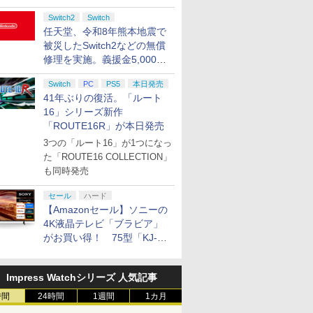
ード版
ンコード版
【早期購入特典】「キ
(カーボンブラック)
ヤバイやつ」 Blu-
インコード版
語専用 (CFI-2200B01)
ラー Series 2 Core
パースター!! Liella!
インコード版
|オンラインコード版
トマスター TH8S シフ
オンライン
ード 【旧 
ray]
2026年11月19日】
PS5 ザ ブラッド オブ
ンテージ・
￥47,233
￥8,564
ャラクターエディット
ray（Amazon.co.jp特
Switch2
Switch
+ ディスクドライブ
Edition (ホワイト)
7th LoveLive! ～Fly!
ター - PC、PS4、
カード】 
[ELJM-31040 PS5 グラ
ド-ンウォ-カ-]
ィパック)
￥500
￥9,680
￥8,020
￥8,800
￥2,000
￥66,849
￥18,753
￥27,500
￥3,000
￥15,000
￥14,141
￥3,000
￥2,000
￥8,760
パーツ：自由の翼パー
典：Blu-rayスリーブケ
(CFI-ZDD1J) セット
MUSIC WORLD♪～
PS5、PS5 Pro、Xbox
コード]
任天堂、令和8年熊本地震で
ンド セフト オ-ト 6]
カー」DLC 同梱
ース） [Blu-ray]
Blu-ray BOX - Liella!
One、Xbox Series X|S
被災したSwitch2などの無償
(ビジュアルシート11枚
対応の高精度 H パター
修理を実施。義援金5,000万
セット付き)
ン シフター
円の寄付も発表
Switch
PC
PS5
本日発売
41年ぶりの復活。「ルート
16」シリーズ新作
「ROUTE16R」が本日発売
3つの「ルート16」が1つになっ
た「ROUTE16 COLLECTION」
も同時発売
セール
ハード
【Amazonセール】ソニーの
4K液晶テレビ「ブラビア」
がお買い得！ 75型「KJ-
75X75WL」などラインナッ
プ
Impress Watchシリーズ 人気記事
時間
24時間
1週間
1カ月