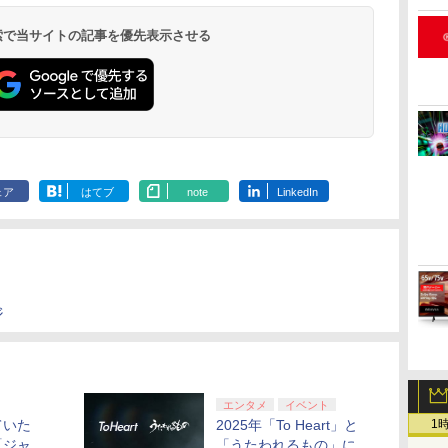
コ
フト
PlayStation 5
+ USB-C® ケーブル
来 完全生産限定版
インコード版
ラー ミッドナイト ブ
ード 【旧 Xbox ギフト
イドルクラブ Bloom
インコード版
ラー(CFI-ZCT2J)
(ロボット ホワイト)
再来 完全生産限定版
インコード版
オンラインコ
ケーブル
ray]
ロ
ギ
ラブレッドブリーダー
￥55,603
ン
[Blu-ray]
ラック(CFI-ZCT2J01)
カード】 [オンライン
Garden Party』Blu-
[DVD]
★
3 KTFC-008B【メール
 検索で当サイトの記事を優先表示させる
￥11,849
￥8,300
￥8,698
￥9,000
￥10,737
￥5,000
￥8,589
￥5,000
￥10,737
￥7,681
￥7,828
￥1,000
￥10,000
￥2,618
￥8,760
コード]
ray（特装限定版）
便送料無料】
ェア
はてブ
note
LinkedIn
ジ
エンタメ
イベント
1
ていた
2025年「To Heart」と
「ジャ
「うたわれるもの」に