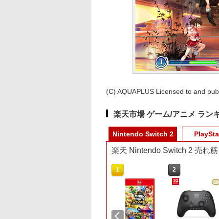
(C) AQUAPLUS Licensed to and pub
楽天市場 ゲーム/アニメ ラン
Nintendo Switch 2
PlaySta
楽天 Nintendo Switch 2 
10
1
2