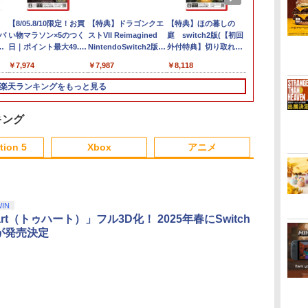
【8/05.8/10限定！お買
【特典】ドラゴンクエ
【特典】ほの暮しの
【特典】進撃
バ
い物マラソン×5のつく
ストVII Reimagined
庭 switch2版(【初回
Switch2版
ス
日｜ポイント最大49.5
NintendoSwitch2版
外付特典】切り取れる
封入特典】DL
倍】【新品未開封】バ
(40周年スライムアクリ
クリアカード)
￥7,974
￥7,987
￥8,118
￥8,518
イオハザード レクイエ
ルチャーム)
式
ム 通常版/Switch
楽天ランキングをもっと見る
料
2【日曜日以外即日発
送】※レターパック全
国送料無料
キング
3
3
3
4
4
4
5
5
5
6
6
6
tion 5
Xbox
アニメ
3
3
3
3
4
4
4
4
5
5
5
5
6
6
6
6
IN
art（トゥハート）」フル3D化！ 2025年春にSwitch
が発売決定
売日
庭
】
【特典】BLUE
【中古】ファイナルフ
機動戦士ガンダム
【特典】
ゲーム機 本体 脳を鍛
【BLU-R】超かぐや
【楽天ブックス限定特
ゲーム&ウオッチ スー
舞台『刀剣乱舞』蔵出
【中古】DualS
ワイヤレス コ
舞台『刀剣乱
遊び
REFLECTION
ァンタジーIV
SEED FREEDOM(通常
STEINS;GATE
える大人の娯楽ゲーム
姫！ Blu-ray通常版
典+特典】SILENT
パーマリオブラザーズ
し映像集ー天伝 蒼空の
イヤレスコン
Switch1 P
し映像集ー无
卓
]
Quartet: 少女たちのキ
版)【Blu-ray】 [ 矢立
RE:BOOT PS5版
4タイトル収録 HDMI
HILL: Townfall(アクリ
兵 大坂冬の陣 篇ー
ー周辺機器(
ーラー スイッ
士ー大坂夏の
￥3,799
￥5,780
￥6,500
ー
セキ PS5版(【早期購
肇 ]
(【早期購入同梱特典】
差すだけ ワイヤレスコ
ルキーホルダー+【早
【Blu-ray】 [ 本田礼生
正)ソフト／
連射コントロー
【Blu-ray】
￥6,350
￥4,030
￥6,358
￥4,980
￥7,480
￥6,864
￥7,670
￥3,499
￥7,183
ブル
入特典】特別フォトフ
「STEINS;GATE 変移
ントローラー 付き 麻
期購入封入特典】DLC
]
ラ・ゲーム
面ボタン TUR
]
ダ
ー
無
Nintendo Switch 2(日
【純正品】ディスクド
【純正品】Xbox ワイ
劇場版「鬼滅の刃」無
ニンテンドープリペイ
【純正品】DualSense
Xbox プリペイドカー
『映画 ラブライブ！蓮
ニンテンドープリペイ
【純正品】DualSense
【純正品】Xbox ワイ
劇場版「鬼滅の刃」無
ニンテンドー
プレイステー
【純正品】Xb
ヤマトよ永遠
ゼン
レーム「Quartet」)
空間のオクテット」
雀 将棋 脳トレ ゲーム
チラシ)
コ
座再
本語・国内専用)
ライブ(CFI-ZDD1J)
ヤレス コントローラー
限城編 第一章 猗窩座再
ド番号 9000円|オンラ
ワイヤレスコントロー
ド 5,000円 デジタルコ
ノ空女学院スクールア
ド番号 5000円|オンラ
ワイヤレスコントロー
ヤレス コントローラー
限城編 第一章 猗窩座
ド番号 1000
トアチケット 10
式バッテリー +
REBEL3199 7 
ハオ
時
DLC)
イーハトーヴォ物語 サ