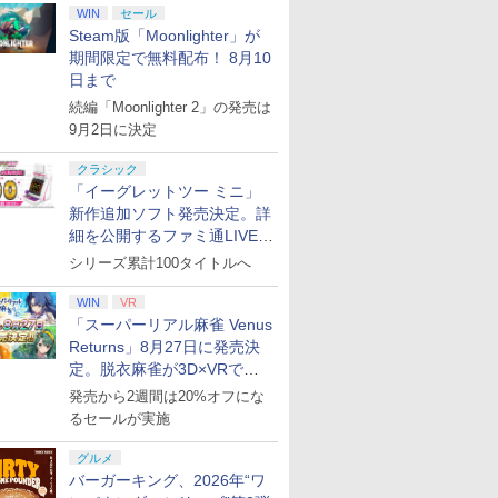
WIN
セール
Steam版「Moonlighter」が
期間限定で無料配布！ 8月10
日まで
続編「Moonlighter 2」の発売は
9月2日に決定
クラシック
「イーグレットツー ミニ」
新作追加ソフト発売決定。詳
細を公開するファミ通LIVEが
8月27日20時から配信
シリーズ累計100タイトルへ
WIN
VR
「スーパーリアル麻雀 Venus
Returns」8月27日に発売決
定。脱衣麻雀が3D×VRで復
7
8
9
10
活
発売から2週間は20%オフにな
るセールが実施
グルメ
バーガーキング、2026年“ワ