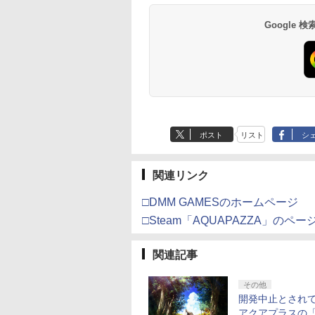
コード版
ンラインコード版
スター TH8S シフ
オンラインコード版
ード 【旧 Xbox ギフト
ray]
版
語専用 Console
ード 【旧 Xbox ギフト
来 通常版 [Blu-ray]
【特典】プロダクト
ード 【旧 Xbox ギ
来 通常版 [DVD]
ンテージ・バイスシテ
リジナル特典マイク
間 敬老の日 父の日 
,233
￥8,564
￥6,455
 - PC、PS4、
カード】 [オンライン
Language: Japanese
カード】 [オンライン
ード 封入
カード】 [オンライ
ィパック)
ファイバータオル付
フト 3ヶ月保証 EF-
Google
000
,000
,141
￥3,000
￥2,000
￥8,760
￥5,832
￥55,000
￥10,000
￥3,964
￥7,286
￥1,000
￥3,523
、PS5 Pro、Xbox
コード]
only (CFI-2200B01)
コード]
コード]
HO09
、Xbox Series X|S
の高精度 H パター
シフター
ポスト
リスト
シ
関連リンク
□DMM GAMESのホームページ
□Steam「AQUAPAZZA」のペー
関連記事
その他
開発中止とされ
アクアプラスの