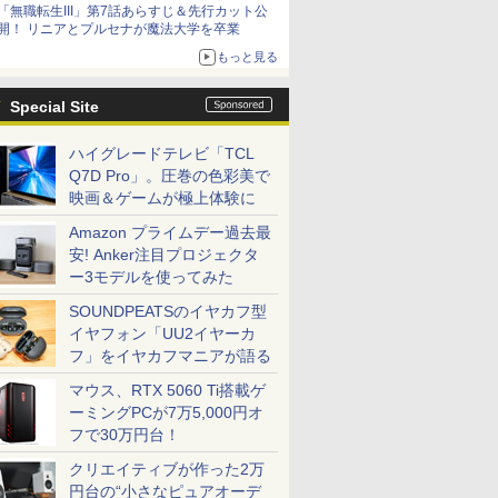
「無職転生III」第7話あらすじ＆先行カット公
シリーズ累計100タイトルへ
開！ リニアとプルセナが魔法大学を卒業
もっと見る
Special Site
ハイグレードテレビ「TCL
Q7D Pro」。圧巻の色彩美で
映画＆ゲームが極上体験に
Amazon プライムデー過去最
安! Anker注目プロジェクタ
ー3モデルを使ってみた
SOUNDPEATSのイヤカフ型
イヤフォン「UU2イヤーカ
フ」をイヤカフマニアが語る
マウス、RTX 5060 Ti搭載ゲ
ーミングPCが7万5,000円オ
フで30万円台！
クリエイティブが作った2万
円台の“小さなピュアオーデ