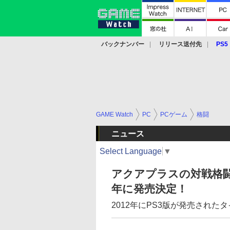
バックナンバー
リリース送付先
PS5
モバイル
eスポーツ
クラウド
PS
GAME Watch
PC
PCゲーム
格闘
ニュース
Select Language
▼
アクアプラスの対戦格闘ゲ
年に発売決定！
2012年にPS3版が発売され