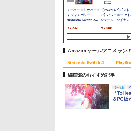
itch2 保護フィルム
【楽天ブックス限定特
スーパー マリオパーテ
【PowerA 公式スト
ッチ2 保護フィル
典】ファイアーエムブ
ィ ジャンボリー
ア】パワーエー アド
witch2 フィルム
レム 万紫千紅(アクリ
Nintendo Switch 2
ンテージ・ワイヤレ
itch2 ガラスフィル
ルパズルブロック（キ
Edition ＋ ジャンボリ
コントローラー for
000
￥9,980
￥7,882
￥7,900
スイッチ2 フィルム
ーホルダーチェーン
ーTV Switch 2【ポス
Nintendo Switch 2 -
ド 貼り付け キッ
付）)
ト投函】
ブラック 【任天堂公
バー Switch 2 本
ライセンス商品】送
アクセサリー
無料 国内2年保証
tendo Switch2 ケ
Amazon ゲーム/アニメ ラン
 可 透明 ブルーラ
10
10
1
1
1
2
2
2
 カット 99％
Nintendo Switch 2
PlaySta
ME
編集部のおすすめ記事
10
10
10
10
1
1
1
1
2
2
2
2
Switch
W
「ToHe
＆PC版
] ぽこ あ ポケモン エキスパンションパス（ダウ
典】ACE
A「カメレオン」
【特典】グランド・セ
『映画 ラブライブ！蓮
【早期購入特典付き】
Newスーパーマリオブ
スマイルスライム ラメ
オリ特付【08/27発
テレビ麻雀ゲーム 家
【中古】【未使用品
,200ポイントまでご利用可
BAT 8: WINGS
u-ray】
フト・オートVI (コー
ノ空女学院スクールア
【2026年10月29日発
ラザーズWii ノコノコ
でキラキラ！キーホル
お届け☆予約】【新
用 麻雀ゲーム 一人
ベイマックス
 THEVE(【早期購入
ドインボックス版、配
イドルクラブ Bloom
売】 スパイクチュンソ
エアホッケー
ダー キングスライム
品】【PS5】METAL
電池式 脳トレ 麻雀 
MovieNEX [DVDのみ
217
特典】DLC)
送日：2026年11月12
Garden Party』(特装
フト｜Spike Chunsoft
GEAR SOLID :
上 玩具 おもちゃ ゲ
321
￥8,329
￥8,580
￥5,740
￥1,218
￥2,960
￥6,080
￥3,500
￥3,280
日、プレイ開始日：
限定版)【Blu-ray】 [
Dune:
MASTER
ム 持ち運び ポータ
テンドープリペイ
イステーション ス
内正規品】
駿監督作品集
マリオカート ワールド
プレイステーション ス
Xbox プリペイドカー
ヤマトよ永遠に
スプラトゥーン レイダ
PlayStation 5 デジタ
Xbox プリペイドカー
劇場版「鬼滅の刃」無
スプラトゥーン レイ
Beast of
Xbox プリペイドカ
劇場版「鬼滅の刃」
2026年11月19日)(【初
矢立肇 ]
Awakening【PS5】
COLLECTION Vol.2
高齢者 シニア プレ
号 3000円|オンラ
チケット 15,000円
ustmaster スラス
-ray]
-Switch2
トアチケット 3,000円|
ド 2,000円 デジタルコ
REBEL3199 6 [Blu-
ース|オンラインコード
ル・エディション 日本
ド 10,000円 デジタルコ
限城編 第一章 猗窩座再
ース -Switch2
Reincarnation -PS5
ド 1,000円 デジタル
限城編 第一章 猗窩
回購入封入特典】ヴィ
[PS5版]★浅草マッ
ト 父親 祖父 おうち