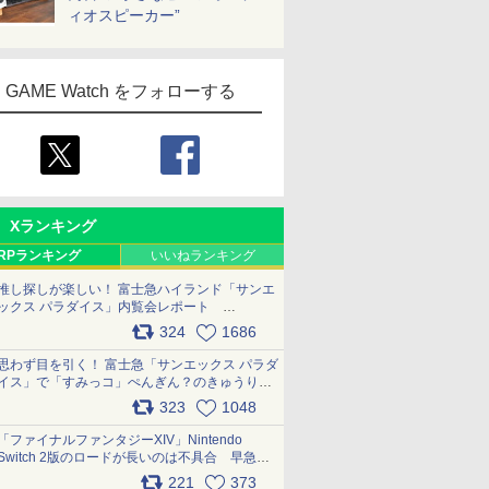
ィオスピーカー”
GAME Watch をフォローする
Xランキング
RPランキング
いいねランキング
推し探しが楽しい！ 富士急ハイランド「サンエ
ックス パラダイス」内覧会レポート
pic.x.com/p718c0QB0k
324
1686
思わず目を引く！ 富士急「サンエックス パラダ
イス」で「すみっコ」ぺんぎん？のきゅうりド
ッグを食べてみた イラストそのままのメニュ
323
1048
ー化に挑戦。これが意外にもおいしい
pic.x.com/Kgl04hZaeg
「ファイナルファンタジーXIV」Nintendo
Switch 2版のロードが長いのは不具合 早急に
アップデートできるよう対応中
221
373