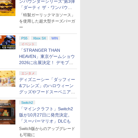
ンパウンダーシリーズ”第3弾
「ダーティ ザ・ワンパウン
の巨人3
ファイアーエムブレム
【ホリ公式】【任天堂
Switch2 保護フィルム
【楽天ブッ
ダー」を8月7日発売
「特製ガーリックマヨソース」
(【早期購入
万紫千紅
ライセンス商品】 スプ
スイッチ2 保護フィル
典】ファイ
を使用した超大型チーズバーガ
C)
ラトゥーン レイダース
ム switch2 フィルム
レム 万紫
￥8,970
ワイヤレスホリパッド
Switch2 ガラスフィル
ルパズルブ
ー
￥8,980
￥1,000
￥9,980
TURBO for Nintendo
ム スイッチ2 フィルム
ーホルダー
Switch 2 おすすめ
ガイド 貼り付け キッ
付）)
PS5
Xbox SX
WIN
Switch スイッチ コン
ト カバー Switch 2 本
イベント
トローラー 無線 連射
体 アクセサリー
「STRANGER THAN
連射ホールド 連射機能
Nintendo Switch2 ケ
HEAVEN」東京ゲームショウ
背面ボタン 充電 スプラ
ース 可 透明 ブルーラ
2026に出展決定！ デモプレ
7
7
8
8
7
9
9
10
10
レイダース スプラ
イト カット 99％
イや体験型展示も
FIRME
エンタメ
ディズニーシー「ダッフィー
&フレンズ」のハロウィーン
7
7
7
7
8
8
8
8
9
9
9
9
10
10
10
10
グッズやフードスーベニアが
8月25日より発売
Switch2
ense ワ
ントローラー ゲームパット Switch2
舞』蔵出
テイクツー・インタラ
クスノキの番人(完全生
バンダイナムコエンタ
ミュージカル『刀剣乱
[Switch 2] ぽこ あ ポケモン エキスパンシ
【特典】ACE
OVA「カメレオン」
【特典】グ
『映画 ラ
「マインクラフト」Switch2
トローラ
S4 PS3 PC Steam プロコン スイッチ2コントロ
伝 夕紅の
クティブ・ジャパン
産限定版)【Blu-ray】 [
ーテインメント 【封入
舞』 ～静かなる夜半の
ンロード版）※3,200ポイントまでご利用可
COMBAT 8: WINGS
【Blu-ray】
フト・オート
ノ空女学院
版が10月27日に発売決定。
メーカー純
チコントローラー pcコントローラ 連射コン
陣ー篇ー
【PS5】グランド・セ
東野圭吾 ]
特典付】【PS5】The
寝ざめ～【Blu-ray】 [
OF THEVE(【早期購入
ドインボッ
イドルクラブ
￥4,400
￥8,217
コントロー
ラーゲームコントローラー Bluetooth 背
 [ 鈴木拡樹
フト・オートVI 【コ
Blood of
ミュージカル『刀剣乱
封入特典】DLC)
送日：202
Garden P
「スーパーマリオ」DLCも
￥8,320
￥7,550
￥8,320
￥7,821
￥8,321
￥8,329
￥8,580
BO コントローラPro 連射機 XPT_T53R
ードインボックス版、
Dawnwalker（ザ ブラ
舞』 ]
日、プレイ
限定版)【Bl
Switch版からのアップグレード
プリペイ
ション ス
ox 充電
に
ニンテンドープリペイ
【PS5】進撃の巨人３
【純正品】Xbox ワイ
【Amazon.co.jp限
ニンテンドープリペイ
PlayStation 5 デジタ
【純正品】Xbox Elite
【Amazon.co.jp限
ニンテンドープリペイ
プレイステーション ス
【国内正規品】
宮﨑駿監督作品集
マリオカー
プレイステ
Xbox プ
ヤマトよ永
配送日：2026年11月12
ッド オブ ドーンウォー
2026年11
矢立肇 ]
も可能に
円|オンラ
,000円|
 USB-C
[Blu-
ド番号 500円|オンライ
【メーカー特典あり】
ヤレス コントローラー
定】劇場版「僕の心の
ド番号 2000円|オンラ
ル・エディション 日本
ワイヤレス コントロー
定】ラブライブ！スー
ド番号 3000円|オンラ
トアチケット 15,000円
Thrustmaster スラス
[Blu-ray]
-Switch2
トアチケット 
ド 2,000
REBEL3199
日、プレイ開始日：
カー） [ELJM-30962
回購入封入