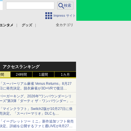
Impress サイト
全カテゴリ
エンタメ
グッズ
アクセスランキング
時間
24時間
1週間
1カ月
「スーパーリアル麻雀 Venus Returns」8月27
日に発売決定。脱衣麻雀が3D×VRで復活
発売から2週間は20%オフになるセールが実施
バーガーキング、2026年“ワンパウンダーシリ
ーズ”第3弾「ダーティ ザ・ワンパウンダー」を
8月7日発売
「マインクラフト」Switch2版が10月27日に発
「特製ガーリックマヨソース」を使用した超大
売決定。「スーパーマリオ」DLCも
型チーズバーガー
Switch版からのアップグレードも可能に
「イーグレットツー ミニ」新作追加ソフト発売
決定。詳細を公開するファミ通LIVEが8月27日
20時から配信