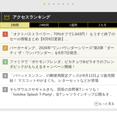
●
●
●
●
●
●
●
アクセスランキング
1時間
24時間
1週間
1カ月
「オクトパストラベラー」70%オフで1,643円！ もうすぐ終了の
セール情報まとめ【8月8日更新】
ニンテンドーeショップでは「大神 絶景版」が67%オフで990円
バーガーキング、2026年“ワンパウンダーシリーズ”第3弾「ダー
ティ ザ・ワンパウンダー」を8月7日発売
「特製ガーリックマヨソース」を使用した超大型チーズバーガー
ファミマで「ポケモンフレンダ」ピカチュウ&ゼラオラのフレン
ダピックがもらえるキャンペーン開催！
「パペットスンスン」の郵便局限定グッズが8月12日より販売開
始！ マスコットやがまぐち、レターセットなどが登場
そらザウルスやギャルきち、団長の吉野家Tシャツも！
「hololive Splash T-Party!」全Tシャツラインナップ公開＆オン
ライン販売開始
もっと見る