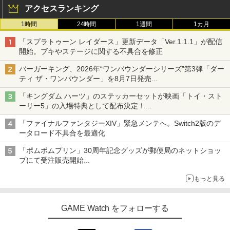
アクセスランキング
1時間
24時間
1週間
1カ月
「スプラトゥーン レイダース」更新データ「Ver.1.1.1」が配信
開始。ブキやステージに関する不具合を修正
バーガーキング、2026年“ワンパウンダーシリーズ”第3弾「ダー
ティ ザ・ワンパウンダー」を8月7日発売
「特製ガーリックマヨソース」を使用した超大型チーズバーガー
「キングダム ハーツ」のステッカーセットが映画「トイ・スト
ーリー5」の入場特典として配布決定！
本日8月7日より先着・数量限定で配布
「ファイナルファンタジーXIV」緊急メンテへ。Switch2版のデ
ータロード不具合を最適化
「ポムポムプリン」30周年記念グッズが郵便局のネットショッ
プにて受注販売開始
「おもちもちもちクッション」など今年だけの限定商品が登場
もっと見る
GAME Watch をフォローする