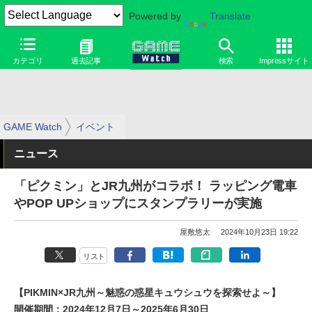
Powered by
Translate
カテゴリ
過去記事
検索
Impressサイト
GAME Watch
イベント
ニュース
「ピクミン」とJR九州がコラボ！ ラッピング電車
やPOP UPショップにスタンプラリーが実施
屋敷悠太
2024年10月23日 19:22
リスト
【PIKMIN×JR九州～魅惑の惑星キュウシュウを探索せよ～】
開催期間：2024年12月7日～2025年6月30日