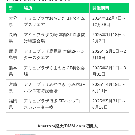
県
場所
開催期間
大分
アミュプラザおおいた 1Fタイム
2024年12月7日～
県
ズスクエア
12月29日
長崎
アミュプラザ長崎 本館3F吹き抜
2025年1月18日～
県
け特設会場
2月2日
鹿児
アミュプラザ鹿児島 本館2Fセン
2025年2月1日～2
島県
タースクエア
月16日
熊本
アミュプラザくまもと 2F特設会
2025年3月1日～3
県
場
月31日
宮崎
アミュプラザみやざき うみ館3F
2025年4月19日～
県
ハンズ前特設会場
5月11日
福岡
アミュプラザ博多 5Fハンズ側エ
2025年5月31日～
県
スカレーター横
6月15日
Amazon/楽天/DMM.comで購入