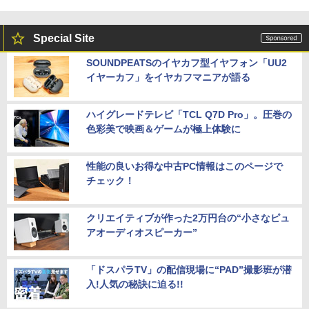
Special Site
SOUNDPEATSのイヤカフ型イヤフォン「UU2
イヤーカフ」をイヤカフマニアが語る
ハイグレードテレビ「TCL Q7D Pro」。圧巻の
色彩美で映画＆ゲームが極上体験に
性能の良いお得な中古PC情報はこのページで
チェック！
クリエイティブが作った2万円台の“小さなピュ
アオーディオスピーカー”
「ドスパラTV」の配信現場に“PAD”撮影班が潜
入!人気の秘訣に迫る!!