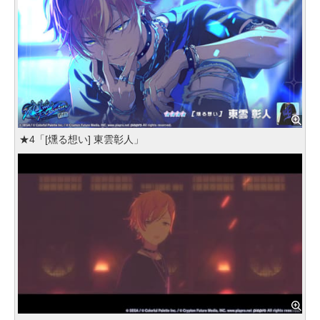
★4「[燻る想い] 東雲彰人」