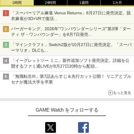
1時間
24時間
1週間
1カ月
「スーパーリアル麻雀 Venus Returns」8月27日に発売決定。脱
衣麻雀が3D×VRで復活
発売から2週間は20%オフになるセールが実施
バーガーキング、2026年“ワンパウンダーシリーズ”第3弾「ダー
ティ ザ・ワンパウンダー」を8月7日発売
「特製ガーリックマヨソース」を使用した超大型チーズバーガー
「マインクラフト」Switch2版が10月27日に発売決定。「スーパ
ーマリオ」DLCも
Switch版からのアップグレードも可能に
「イーグレットツー ミニ」新作追加ソフト発売決定。詳細を公
開するファミ通LIVEが8月27日20時から配信
シリーズ累計100タイトルへ
「無職転生III」第7話あらすじ＆先行カット公開！ リニアとプル
セナが魔法大学を卒業
もっと見る
GAME Watch をフォローする