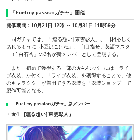
「Fuel my passionガチャ」開催
開催期間：10月21日 12時 ～ 10月31日 11時59分
同ガチャでは、「[燻る想い] 東雲彰人」、「[相応しく
あれるように] 小豆沢こはね」、「[目指せ、英語マスタ
ー！] 白石杏」の3名が新メンバーとして登場する。
また、初めて獲得する一部の★4メンバーには「ライ
ブ衣装」が付く。「ライブ衣装」を獲得することで、他
のキャラクターが着用できる衣装を「衣装ショップ」で
製作可能となる。
「Fuel my passionガチャ」新メンバー
・★4「[燻る想い] 東雲彰人」