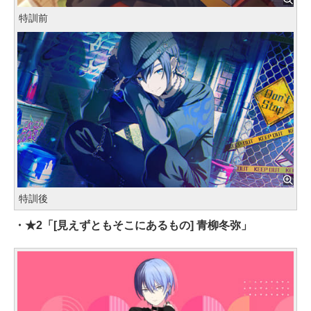
特訓前
特訓後
・★2「[見えずともそこにあるもの] 青柳冬弥」