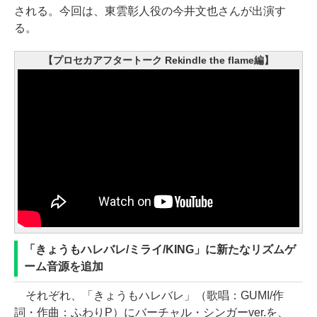
される。今回は、東雲彰人役の今井文也さんが出演す
る。
【プロセカアフタートーク Rekindle the flame編】
「きょうもハレバレ/ミライ/KING」に新たなリズムゲ
ーム音源を追加
それぞれ、「きょうもハレバレ」（歌唱：GUMI/作
詞・作曲：ふわりP）にバーチャル・シンガーver.を、