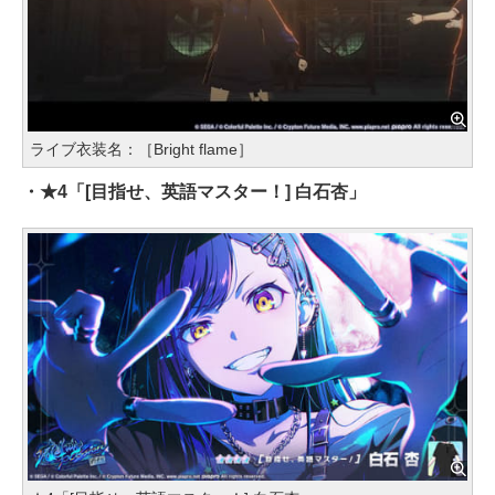
ライブ衣装名：［Bright flame］
・★4「[目指せ、英語マスター！] 白石杏」