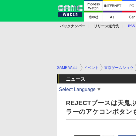
バックナンバー
リリース送付先
PS5
モバイル
eスポーツ
クラウド
PS
GAME Watch
イベント
東京ゲームショウ
ニュース
Select Language
▼
REJECTブースは天
ラーのアケコンボタンも販