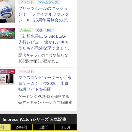
イベント
ゲームグッズ
ブリッツボールのクッショ
ン！ 「ファイナルファンタ
ジーX」25周年展覧会のグッ
ズ情報が公開
Android
iOS
PC
「幻想水滸伝 STAR LEAP」
先行レビュー 懐かしいキャ
ラたちが意外な形で出てくる
シリーズ完全新作！
歴代キャラとの再会や新たな
108星の物語が描かれる
イベント
マウスコンピューターが「東
京ゲームショウ2026」出展
特設サイトを公開
ゲーミングPCを特別価格で販
売するキャンペーンも同時開催
Impress Watchシリーズ 人気記事
時間
24時間
1週間
1カ月