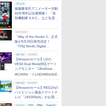
シャルコラボ広告を掲出
アニメ
後藤隆幸氏アニメーター活動
45年周年記念展開催！ 「攻
殻機動隊 S.A.C.」など生原
画、総作画監督修正が展示
イベント
「Way of the Hunter 2」正式
版が9月29日発売決定！
「THQ Nordic Digital
Showcase 2026」まとめ
セール
ハード
【Amazonセール】LGの
VESA Dual Mode対応ゲーミ
ングモニター「UltraGear
27G850A-B」がお買い得！
4K/240Hz・フルHD/480Hz対応
セール
ハード
【Amazonセール】REGZAの
ハイビジョン液晶スマートテ
レビ「24V35N(A)」がお買い
得！
セール
PS5
PS4
Switch2