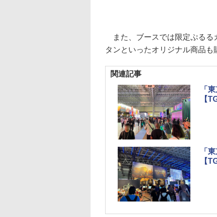
また、ブースでは限定ぷるるカ
タンといったオリジナル商品も
関連記事
「東
【TG
「東
【TG