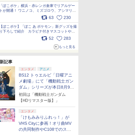
「ぽこポケ」横浜・赤レンガ倉庫でリアルゲー
トが開通！ ワニノコ、ミズゴロウ、アシマリ登
場シーンをレポート pic.x.com/LDgEByVl6D
63
230
【ぽこポケ】「ぽこ あ ポケモン」新グッズを撮
り下ろしで紹介 カラビナ付きマスコットやス
クエアポーチが仲間入り
52
283
pic.x.com/XmVAgBxaW5
もっと見る
新記事
エンタメ
アニメ
BS12 トゥエルビ「日曜アニ
メ劇場」にて「機動戦士ガン
ダム」シリーズが本日8月9日
から8週連続で放送
初回は「機動戦士ガンダム
【HDリマスター版】」
エンタメ
「けもみみりふれっ！」が
VHS Cityに参画！オリ曲MV
の共同制作やC108でのスペ