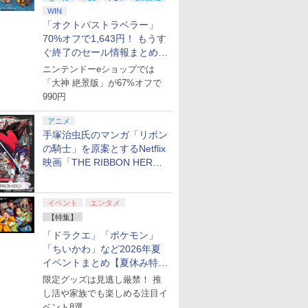
WIN
「オクトパストラベラー」
70%オフで1,643円！ もうす
ぐ終了のセール情報まとめ
【8月8日更新】
ニンテンドーeショップでは
「大神 絶景版」が67%オフで
990円
アニメ
手塚治虫氏のマンガ「リボン
の騎士」を原案とするNetflix
映画「THE RIBBON HERO
リボンヒーロー」本日配信開
始
イベント
エンタメ
【特集】
「ドラクエ」「ポケモン」
「ちいかわ」など2026年夏
イベントまとめ【夏休み特
集】
限定グッズは見逃し厳禁！ 推
し活や家族でも楽しめる注目イ
ベント8選