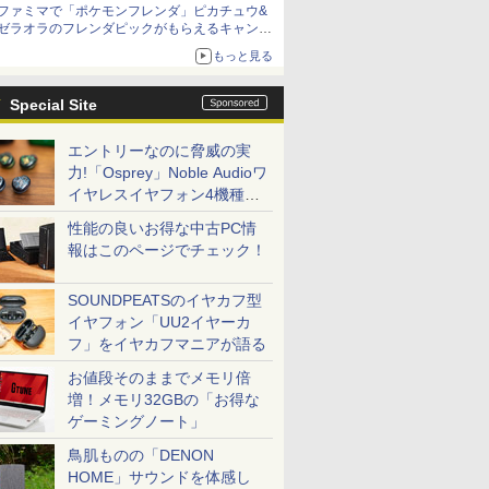
ファミマで「ポケモンフレンダ」ピカチュウ&
ニンテンドーeショップでは「大神 絶景版」が
ゼラオラのフレンダピックがもらえるキャンペ
67%オフで990円
ーン開催！
もっと見る
Special Site
エントリーなのに脅威の実
力!「Osprey」Noble Audioワ
イヤレスイヤフォン4機種を
一気に聴く
性能の良いお得な中古PC情
報はこのページでチェック！
SOUNDPEATSのイヤカフ型
イヤフォン「UU2イヤーカ
フ」をイヤカフマニアが語る
お値段そのままでメモリ倍
増！メモリ32GBの「お得な
ゲーミングノート」
鳥肌ものの「DENON
HOME」サウンドを体感し