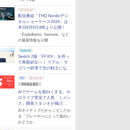
イベント
配信番組「THQ Nordicデジ
タルショーケース2026」は
本日8月8日4時より公開！
「Expeditions: Samurai」など
の最新情報を公開
Switch2
Switch 2版「FFXIV」を持っ
て鳥取砂丘へ！ リアル・サ
ゴリー砂漠で光の戦士になっ
てみた
PC
イベント
【特別企画】
AIでゲームを面白くする。ホ
ロライブ実況で人気「ミメシ
ス」開発スタジオが掲げ
る“AI活用の信念”とは？【講
AIネイティブだからこそこだわ
演レポート】
る「プレーヤーにとって面白い
かどうか」