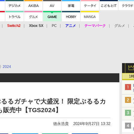
Switch2
Xbox SX
PC
アニメ
テーマパーク
グルメ
 Vita
3DS
アーケード
VR
2024
1
鬼ぷるるガチャで大盛況！ 限定ぷるるカ
売中【TGS2024】
徳永浩貴
2024年9月27日 13:32