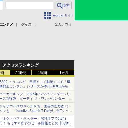
Impress サイト
全カテゴリ
エンタメ
グッズ
アクセスランキング
時間
24時間
1週間
1カ月
BS12 トゥエルビ「日曜アニメ劇場」にて「機
動戦士ガンダム」シリーズが本日8月9日から8
週連続で放送
バーガーキング、2026年“ワンパウンダーシリ
初回は「機動戦士ガンダム【HDリマスター
ーズ”第3弾「ダーティ ザ・ワンパウンダー」を
版】」
8月7日発売
そらザウルスやギャルきち、団長の吉野家Tシ
「特製ガーリックマヨソース」を使用した超大
ャツも！「hololive Splash T-Party!」全Tシャツ
型チーズバーガー
ラインナップ公開＆オンライン販売開始
「オクトパストラベラー」70%オフで1,643
円！ もうすぐ終了のセール情報まとめ【8月8日
更新】