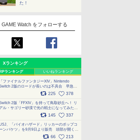
た！
GAME Watch をフォローする
Xランキング
RPランキング
いいねランキング
「ファイナルファンタジーXIV」Nintendo
Switch 2版のロードが長いのは不具合 早急に
アップデートできるよう対応中
225
378
pic.x.com/s9S3nRCAGa
Switch 2版「FFXIV」を持って鳥取砂丘へ！ リ
アル・サゴリー砂漠で光の戦士になってみた
pic.x.com/qyOfL2uv1n
145
337
USJ、「バイオハザード」リッカーのポップコ
ーンバケツ」を9月9日より販売 頭部が開く仕
組み。味は恐怖を堪のう「味噌フレーバー」
66
213
pic.x.com/81MuXGahVM