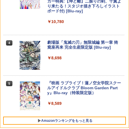
カー特典:【坤と離】二振りの剣、十翼よ
り来たる！スタジオ描き下ろしイラスト
【特典】MARVEL Tōkon: Fighting So
￥1,680
任天堂 【Switch2】ゼルダの伝説 ブレス
【純正品】Xbox 充電式バッテリー + US
4
4
4
ボード付) [Blu-ray]
uls(【早期購入封入特典】ロビーのアイ
オブ ザ ワイルド Nintendo Switch 2 Ed
B-C ケーブル
【中古】うどんの国の金色毛鞠 第一巻/
4
テムセット)
【純正品】DualSense ワイヤレスコン
ition [NXS-P-AAAAH NSW2 ゼルダノデ
ニンテンドープリペイド番号 9000円|オ
4
Blu−ray Disc/VPXY-71489
4
￥10,780
トローラー ミッドナイト ブラック(CFI-
ンセツ ブレス オブ ザ ワイルド]
ンラインコード版
￥2,618
ZCT2J01)
￥6,782
[Switch 2] ぽこ あ ポケモン エキスパン
￥749
4
ションパス（ダウンロード版）※3,200
￥7,710
￥9,000
￥10,737
ポイントまでご利用可
劇場版「鬼滅の刃」無限城編 第一章 猗
4
窩座再来 完全生産限定版 [Blu-ray]
【特典】トゥームレイダー：レガシー・
￥4,400
【国内正規品】Thrustmaster スラスト
5
5
オブ・アトランティス(【早期購入同梱特
マスター TH8S シフター - PC、PS4、P
鬼武者 Way of the Sword 【Switch2】
【送料無料】劇場版「鬼滅の刃」無限城
ニンテンドープリペイド番号 5000円|オ
5
5
5
￥8,698
典】コスチューム「ララ・クロフト・サ
【純正品】DualSense ワイヤレスコン
S5、PS5 Pro、Xbox One、Xbox Serie
POT-P-ABNMA
編 第一章 猗窩座再来(通常版)【Blu-ra
ンラインコード版
5
バイバー(仮)」（ゲーム内コンテンツ）)
トローラー(CFI-ZCT2J)
s X|S 対応の高精度 H パターン シフター
y】/アニメーション[Blu-ray]【返品種別
A】
レトロフリーク レッド×ホワイト ( レト
￥7,730
￥5,000
5
￥7,012
￥10,737
￥14,141
ロゲーム互換機 )（ コントローラーアダ
プターセット ）CY-RF-RW HDMI出力 ど
￥4,400
『映画 ラブライブ！蓮ノ空女学院スクー
5
こでもセーブ 互換機種 FC SFC SNES G
ルアイドルクラブ Bloom Garden Part
B GBC GBA MD GEN PCE TG-16 PCE
y』Blu-ray（特装限定版）
SG
￥8,589
￥25,300
Amazonランキングをもっと見る