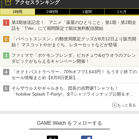
アクセスランキング
1時間
24時間
1週間
1カ月
第3期放送記念！ アニメ「薬屋のひとりごと」第1期・第2期全
話を「TVer」にて期間限定で順次無料配信開始
「パペットスンスン」の郵便局限定グッズが8月12日より販売開
始！ マスコットやがまぐち、レターセットなどが登場
ファミマで「ポケモンフレンダ」ピカチュウ&ゼラオラのフレン
ダピックがもらえるキャンペーン開催！
「オクトパストラベラー」70%オフで1,643円！ もうすぐ終了の
セール情報まとめ【8月8日更新】
ニンテンドーeショップでは「大神 絶景版」が67%オフで990円
そらザウルスやギャルきち、団長の吉野家Tシャツも！
「hololive Splash T-Party!」全Tシャツラインナップ公開＆オン
ライン販売開始
もっと見る
GAME Watch をフォローする