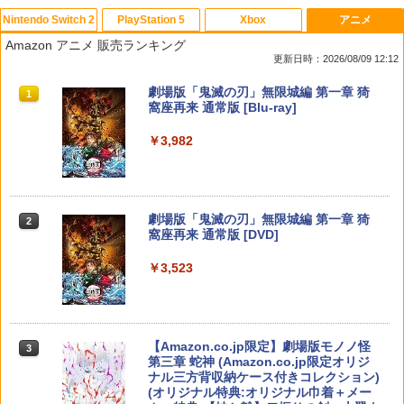
Nintendo Switch 2
PlayStation 5
Xbox
アニメ
ホリ ワイヤレスホリパッド TURBO for
シティーズ：スカイライン リマスター
PS Vita 2000 アナログスティック・スラ
【中古】おそ松さん 第五松（初回生産
1
1
1
1
Amazon アニメ 販売ランキング
Nintendo Switch 2 ルビーマゼンタ [N
ジャパン・スペシャル・エディション
イドパッド修理用基板 部品 パーツ L R
限定版 Blu-ray DISC）/Blu−ray Dis
更新日時：2026/08/09 12:12
SX-134]
互換 黒 ブラック オリジナルウエス スラ
c/EYXA-10744
イドパッド
￥5,591
スプラトゥーン レイダース|オンライン
PlayStation 5 デジタル・エディション
【純正品】Xbox ワイヤレス コントロー
劇場版「鬼滅の刃」無限城編 第一章 猗
1
1
1
1
￥7,580
￥272
コード版
日本語専用 Console Language: Japan
ラー + USB-C® ケーブル
窩座再来 通常版 [Blu-ray]
￥750
ese only (CFI-2200B01)
￥5,832
￥8,300
￥3,982
￥55,000
RIDE 6
【特典】ドラゴンクエストモンスターズ
猫物語 黒 つばさファミリー 上・下 セッ
2
2
2
4 枯れ木の国のビアンカ・フローラ S
＼マラソン限定★エントリーでP10倍／S
ト 全巻 完全生産限定版 物語シリーズ
2
witch2版(【早期購入封入特典】冒険ス
team Deck OLED / LCD フィルム 保護
【Blu-ray】
￥5,901
【純正品】Xbox ワイヤレス コントロー
タートダッシュセット)
フィルム ガラスフィルム 本体 保護 フィ
2
スプラトゥーン レイダース -Switch2
劇場版「鬼滅の刃」無限城編 第一章 猗
Beast of Reincarnation -PS5 【特典】
ラー (ロボット ホワイト)
2
2
ルム シート 液晶保護 ガラス スチーム ス
2
￥320
窩座再来 通常版 [DVD]
プロダクトコード 封入
チームデック OLED スチームデック LC
￥7,623
￥6,447
D ガイド枠 指紋防止
￥7,681
￥3,523
￥7,286
【特典】ファイナルファンタジー レゾナ
￥998
3
【中古】【Blu−ray】ファイナルファン
3
ンス PS5版(【初回封入特典】魔導船＆
ゼルダの伝説 ブレス オブ ザ ワイルド
タジーVII アドベントチルドレン コン
3
かけだし騎士の応援パック・かけだし騎
【純正品】Xbox ワイヤレス コントロー
Nintendo Switch 2 Edition
プリート 初回限定版 PS3版「ファイ
3
士のスタートダッシュパック)
ラー (カーボンブラック)
ナルファンタジーXIII」体験版・スリー
Nintendo Switch 2(日本語・国内専用)
【Amazon.co.jp限定】劇場版モノノ怪
【純正品】ディスクドライブ(CFI-ZDD1
3
3
3
Nintendo Switch2 専用 スリムハードポ
ブケース付 / アニメ
￥7,680
3
第三章 蛇神 (Amazon.co.jp限定オリジ
J) PlayStation 5
￥6,526
ーチ 収納ケース ハードケース ポーチ 収
￥8,020
ナル三方背収納ケース付きコレクション)
￥55,491
納バッグ 耐衝撃 スイッチ2 キャリングケ
￥540
(オリジナル特典:オリジナル巾着＋メー
￥11,849
ース 軽量 ◇ALW-PU-001