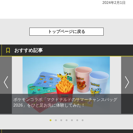
2024年2月1日
トップページに戻る
おすすめ記事
ポケモンコラボ「マクドナルドのサマーチャンスバッグ
2026」をひと足お先に体験してみた！
●
●
●
●
●
●
●