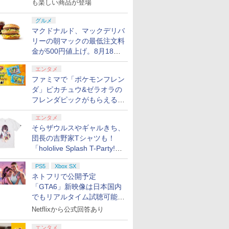
も楽しい商品が登場
グルメ
マクドナルド、マックデリバ
リーの朝マックの最低注文料
金が500円値上げ。8月18日
より1,500円から受付
エンタメ
ファミマで「ポケモンフレン
ダ」ピカチュウ&ゼラオラの
フレンダピックがもらえるキ
ャンペーン開催！
エンタメ
そらザウルスやギャルきち、
団長の吉野家Tシャツも！
「hololive Splash T-Party!」
全Tシャツラインナップ公開
PS5
Xbox SX
＆オンライン販売開始
ネトフリで公開予定
「GTA6」新映像は日本国内
でもリアルタイム試聴可能。
しかも日本語字幕付き
Netflixから公式回答あり
エンタメ