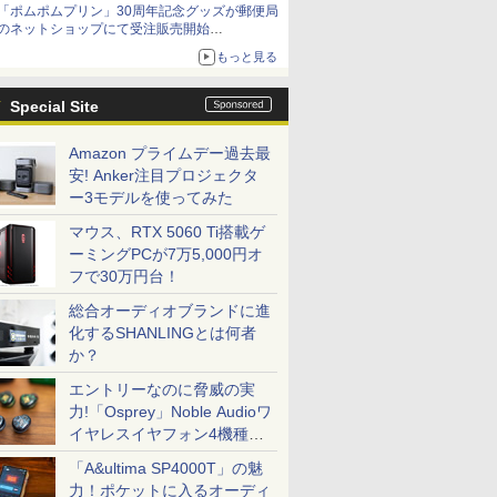
「ポムポムプリン」30周年記念グッズが郵便局
「特製ガーリックマヨソース」を使用した超大
のネットショップにて受注販売開始
型チーズバーガー
「おもちもちもちクッション」など今年だけの
もっと見る
限定商品が登場
Special Site
Amazon プライムデー過去最
安! Anker注目プロジェクタ
ー3モデルを使ってみた
マウス、RTX 5060 Ti搭載ゲ
ーミングPCが7万5,000円オ
フで30万円台！
総合オーディオブランドに進
化するSHANLINGとは何者
か？
エントリーなのに脅威の実
力!「Osprey」Noble Audioワ
イヤレスイヤフォン4機種を
一気に聴く
「A&ultima SP4000T」の魅
力！ポケットに入るオーディ