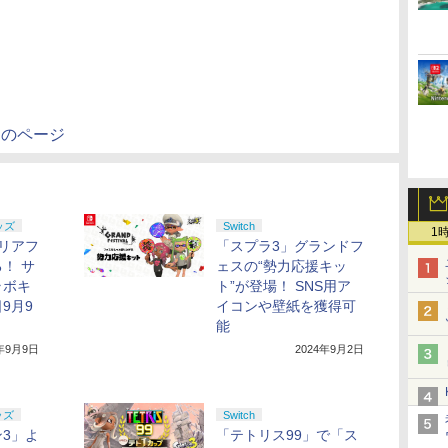
」のページ
ッズ
Switch
1
リアフ
「スプラ3」グランドフ
！ サ
ェスの“勢力応援キッ
ラボキ
ト”が登場！ SNS用ア
9月9
イコンや壁紙を獲得可
能
4年9月9日
2024年9月2日
ッズ
Switch
3」よ
「テトリス99」で「ス