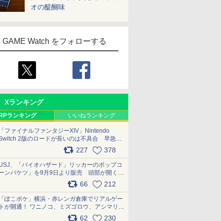
オの醍醐味
GAME Watch をフォローする
Xランキング
RPランキング
いいねランキング
「ファイナルファンタジーXIV」Nintendo
Switch 2版のロードが長いのは不具合 早急に
アップデートできるよう対応中
227
378
pic.x.com/s9S3nRCAGa
USJ、「バイオハザード」リッカーのポップコ
ーンバケツ」を9月9日より販売 頭部が開く仕
組み。味は恐怖を堪のう「味噌フレーバー」
66
212
pic.x.com/81MuXGahVM
「ぽこポケ」横浜・赤レンガ倉庫でリアルゲー
トが開通！ ワニノコ、ミズゴロウ、アシマリ登
場シーンをレポート pic.x.com/LDgEByVl6D
62
230