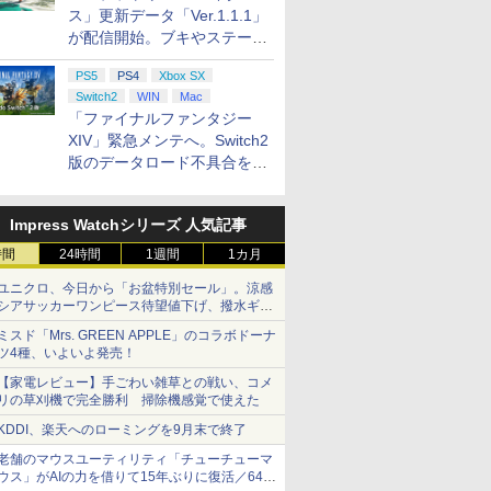
ス」更新データ「Ver.1.1.1」
が配信開始。ブキやステージ
に関する不具合を修正
PS5
PS4
Xbox SX
Switch2
WIN
Mac
「ファイナルファンタジー
XIV」緊急メンテへ。Switch2
版のデータロード不具合を最
適化
Impress Watchシリーズ 人気記事
時間
24時間
1週間
1カ月
ユニクロ、今日から「お盆特別セール」。涼感
シアサッカーワンピース待望値下げ、撥水ギア
ショーツは1990円に
ミスド「Mrs. GREEN APPLE」のコラボドーナ
ツ4種、いよいよ発売！
【家電レビュー】手ごわい雑草との戦い、コメ
リの草刈機で完全勝利 掃除機感覚で使えた
KDDI、楽天へのローミングを9月末で終了
老舗のマウスユーティリティ「チューチューマ
ウス」がAIの力を借りて15年ぶりに復活／64bit