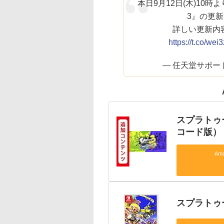
本日9月12日(木)10時よ
3』の更新デ
詳しい更新内
https://t.co/we
— 任天堂サポート (
スプラトゥ
コード版）
Am
スプラトゥ