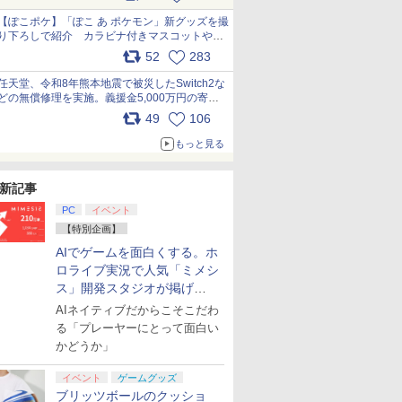
【ぽこポケ】「ぽこ あ ポケモン」新グッズを撮
り下ろしで紹介 カラビナ付きマスコットやス
クエアポーチが仲間入り
52
283
pic.x.com/XmVAgBxaW5
任天堂、令和8年熊本地震で被災したSwitch2な
どの無償修理を実施。義援金5,000万円の寄付
も発表 pic.x.com/BAYsMfUfUC
49
106
もっと見る
新記事
PC
イベント
【特別企画】
AIでゲームを面白くする。ホ
ロライブ実況で人気「ミメシ
ス」開発スタジオが掲げ
る“AI活用の信念”とは？【講
AIネイティブだからこそこだわ
演レポート】
る「プレーヤーにとって面白い
かどうか」
イベント
ゲームグッズ
ブリッツボールのクッショ