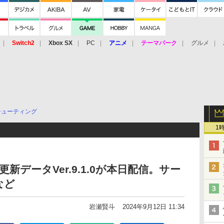
Switch2
Xbox SX
PC
アニメ
テーマパーク
グルメ
 Vita
3DS
アーケード
VR
シューティング
1
新データVer.9.1.0が本日配信。サー
など
岩瀬賢斗
2024年9月12日 11:34