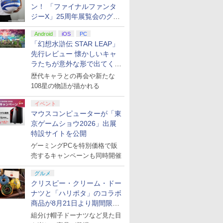
ン！ 「ファイナルファンタ
ジーX」25周年展覧会のグッ
ズ情報が公開
Android
iOS
PC
「幻想水滸伝 STAR LEAP」
先行レビュー 懐かしいキャ
ラたちが意外な形で出てくる
シリーズ完全新作！
歴代キャラとの再会や新たな
108星の物語が描かれる
イベント
マウスコンピューターが「東
京ゲームショウ2026」出展
特設サイトを公開
ゲーミングPCを特別価格で販
売するキャンペーンも同時開催
グルメ
クリスピー・クリーム・ドー
ナツと「ハリポタ」のコラボ
商品が8月21日より期間限定
で発売
組分け帽子ドーナツなど見た目