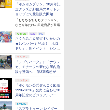
「ポムポムプリン」30周年記
念グッズが郵便局のネットシ
ョップにて受注販売開始
「おもちもちもちクッション」
など今年だけの限定商品が登場
Android
iOS
PC
さくらみこ＆星街すいせいの
★5メンバーも登場！「ホロ
ドリ」、新イベント「シンク
ロする夏のスパークル」がス
エンタメ
タート
「ジブリパーク」に「ナウシ
カ」モチーフの新たな屋内施
設を整備へ！ 第3期構想が公
開
エンタメ
「ポケモン公式ぜんこく図鑑
1996-2026」発売に合わせ30
周年記念のビジュアルアート
ブック3冊同時発売が決定
Switch2
「スプラトゥーン レイダー