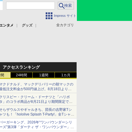
Impress サイト
全カテゴリ
エンタメ
グッズ
アクセスランキング
時間
24時間
1週間
1カ月
マクドナルド、マックデリバリーの朝マックの
最低注文料金が500円値上げ。8月18日より
1,500円から受付
クリスピー・クリーム・ドーナツと「ハリポ
タ」のコラボ商品が8月21日より期間限定で発
売
そらザウルスやギャルきち、団長の吉野家Tシ
組分け帽子ドーナツなど見た目も楽しい商品が
ャツも！「hololive Splash T-Party!」全Tシャツ
登場
ラインナップ公開＆オンライン販売開始
バーガーキング、2026年“ワンパウンダーシリ
ーズ”第3弾「ダーティ ザ・ワンパウンダー」を
8月7日発売