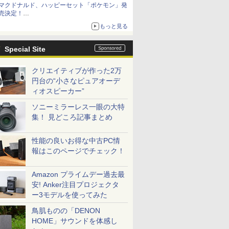
マクドナルド、ハッピーセット「ポケモン」発
売決定！
ポケモン30周年記念で30匹が大集合
もっと見る
Special Site
クリエイティブが作った2万
円台の“小さなピュアオーデ
ィオスピーカー”
ソニーミラーレス一眼の大特
集！ 見どころ記事まとめ
性能の良いお得な中古PC情
報はこのページでチェック！
Amazon プライムデー過去最
安! Anker注目プロジェクタ
ー3モデルを使ってみた
鳥肌ものの「DENON
HOME」サウンドを体感し