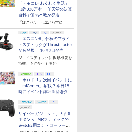
「トモコレ わくわく生活」
は約800万本！ 任天堂の決算
資料で販売本数が発表
「ぽこポケ」は127万本に
PS5
PS4
PC
ハード
「エスコン8」仕様のフライ
トスティックがThrustmaster
から登場！ 10月2日発売
ジョイスティックに振動機能を
搭載。予約受付も開始
Android
iOS
PC
「ホロドリ」次回イベントに
「miComet」参戦!? 本日18
時にイベント詳細＆登場タレ
ント公開
Switch2
Switch
PC
ハード
サイバーガジェット、天面6
ボタン＆TMRスティックの
Switch2用コントローラーを9
月下旬発売！