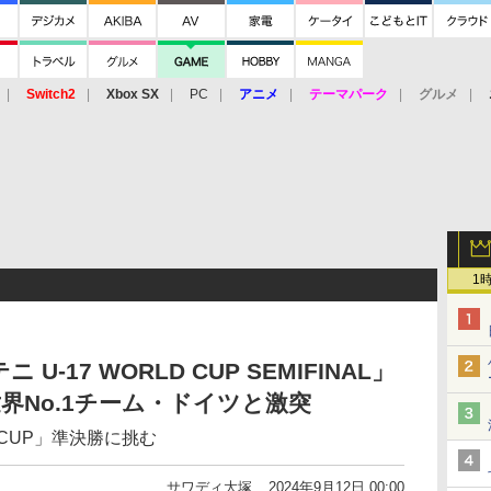
Switch2
Xbox SX
PC
アニメ
テーマパーク
グルメ
 Vita
3DS
アーケード
VR
1
U-17 WORLD CUP SEMIFINAL」
世界No.1チーム・ドイツと激突
DCUP」準決勝に挑む
サワディ大塚
2024年9月12日 00:00