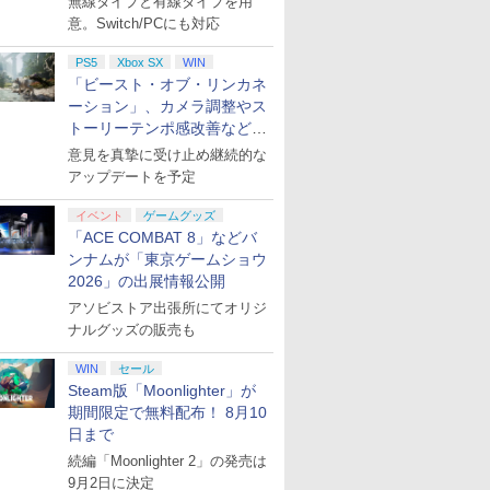
無線タイプと有線タイプを用
意。Switch/PCにも対応
PS5
Xbox SX
WIN
「ビースト・オブ・リンカネ
ーション」、カメラ調整やス
トーリーテンポ感改善などの
アプデを1週間以内に実施
意見を真摯に受け止め継続的な
アップデートを予定
イベント
ゲームグッズ
「ACE COMBAT 8」などバ
ンナムが「東京ゲームショウ
2026」の出展情報公開
アソビストア出張所にてオリジ
ナルグッズの販売も
WIN
セール
Steam版「Moonlighter」が
期間限定で無料配布！ 8月10
日まで
続編「Moonlighter 2」の発売は
9月2日に決定