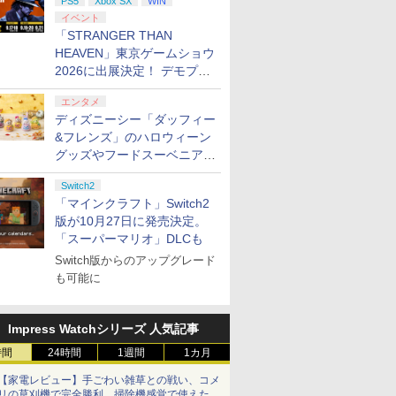
PS5
Xbox SX
WIN
イベント
「STRANGER THAN
HEAVEN」東京ゲームショウ
2026に出展決定！ デモプレ
イや体験型展示も
エンタメ
ディズニーシー「ダッフィー
&フレンズ」のハロウィーン
グッズやフードスーベニアが
8月25日より発売
Switch2
「マインクラフト」Switch2
版が10月27日に発売決定。
「スーパーマリオ」DLCも
Switch版からのアップグレード
も可能に
Impress Watchシリーズ 人気記事
時間
24時間
1週間
1カ月
【家電レビュー】手ごわい雑草との戦い、コメ
リの草刈機で完全勝利 掃除機感覚で使えた