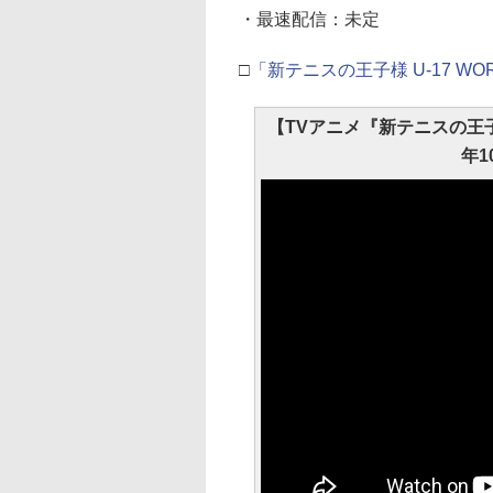
・最速配信：未定
□
「新テニスの王子様 U-17 WO
【TVアニメ『新テニスの王子様 U-
年1