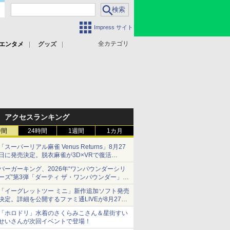
Impress サイト
全カテゴリ
エンタメ
グッズ
アクセスランキング
時間
24時間
1週間
1カ月
「スーパーリアル麻雀 Venus Returns」8月27
日に発売決定。脱衣麻雀が3D×VRで復活
発売から2週間は20%オフになるセールが実施
バーガーキング、2026年“ワンパウンダーシリ
ーズ”第3弾「ダーティ ザ・ワンパウンダー」を
8月7日発売
「イーグレットツー ミニ」新作追加ソフト発売
「特製ガーリックマヨソース」を使用した超大
決定。詳細を公開するファミ通LIVEが8月27日
型チーズバーガー
20時から配信
「ホロドリ」水着のさくらみこさん＆星街すい
シリーズ累計100タイトルへ
せいさんが次回イベントで登場！