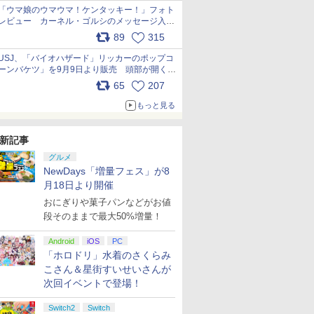
「ウマ娘のウマウマ！ケンタッキー！」フォト
レビュー カーネル・ゴルシのメッセージ入り
パッケージや描き下ろしトレカなどが登場
89
315
pic.x.com/PjnkR9vkXl
USJ、「バイオハザード」リッカーのポップコ
ーンバケツ」を9月9日より販売 頭部が開く仕
組み。味は恐怖を堪のう「味噌フレーバー」
65
207
pic.x.com/81MuXGahVM
もっと見る
新記事
グルメ
NewDays「増量フェス」が8
月18日より開催
おにぎりや菓子パンなどがお値
段そのままで最大50%増量！
Android
iOS
PC
「ホロドリ」水着のさくらみ
こさん＆星街すいせいさんが
次回イベントで登場！
Switch2
Switch