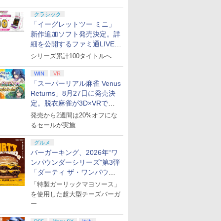
クラシック
「イーグレットツー ミニ」
新作追加ソフト発売決定。詳
細を公開するファミ通LIVEが
8月27日20時から配信
シリーズ累計100タイトルへ
WIN
VR
「スーパーリアル麻雀 Venus
Returns」8月27日に発売決
定。脱衣麻雀が3D×VRで復
活
発売から2週間は20%オフにな
るセールが実施
グルメ
バーガーキング、2026年“ワ
ンパウンダーシリーズ”第3弾
「ダーティ ザ・ワンパウン
ダー」を8月7日発売
「特製ガーリックマヨソース」
を使用した超大型チーズバーガ
ー