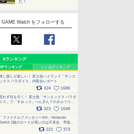
た！
GAME Watch をフォローする
Xランキング
RPランキング
いいねランキング
推し探しが楽しい！ 富士急ハイランド「サンエ
ックス パラダイス」内覧会レポート
pic.x.com/p718c0QB0k
324
1686
思わず目を引く！ 富士急「サンエックス パラダ
イス」で「すみっコ」ぺんぎん？のきゅうりド
ッグを食べてみた イラストそのままのメニュ
323
1048
ー化に挑戦。これが意外にもおいしい
pic.x.com/Kgl04hZaeg
「ファイナルファンタジーXIV」Nintendo
Switch 2版のロードが長いのは不具合 早急に
アップデートできるよう対応中
221
373
pic.x.com/s9S3nRCAGa