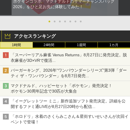
ポケモンコラボ「マクドナルドのサマーチャンスバッグ
2026」をひと足お先に体験してみた！
●
●
●
●
●
●
●
アクセスランキング
1時間
24時間
1週間
1カ月
「スーパーリアル麻雀 Venus Returns」8月27日に発売決定。脱
衣麻雀が3D×VRで復活
発売から2週間は20%オフになるセールが実施
バーガーキング、2026年“ワンパウンダーシリーズ”第3弾「ダー
ティ ザ・ワンパウンダー」を8月7日発売
「特製ガーリックマヨソース」を使用した超大型チーズバーガー
マクドナルド、ハッピーセット「ポケモン」発売決定！
ポケモン30周年記念で30匹が大集合
「イーグレットツー ミニ」新作追加ソフト発売決定。詳細を公
開するファミ通LIVEが8月27日20時から配信
シリーズ累計100タイトルへ
「ホロドリ」水着のさくらみこさん＆星街すいせいさんが次回イ
ベントで登場！