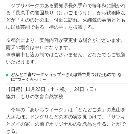
ジブリパークのある愛知県長久手市で毎年秋に開かれ
る「長久手の警固祭り（けいごまつり）」から鉄砲隊な
どが「もののけの里」付近に訪れ、火縄銃の実演ととも
に民族芸能である「棒の手」を披露する。
※都合により、実施内容が変更する場合がございます。
雨天の場合は中止になります。
※事前申し込み制ではございません。どなたでもご観覧
いただけます。
どんどこ森ワークショップ～さんぽ路で見つけたもので“な
に”つ～くろっ！～
【日程】11月23日（土・祝）、24日（日）
協力：もりの学舎自然学校
今年の「あいちウィーク」は「どんどこ森」の裏山を
大さんぽ。ドングリなどの木の実を見つけて、「サツキ
とメイの家」の前でオリジナルの記念品を作ることがで
きる。