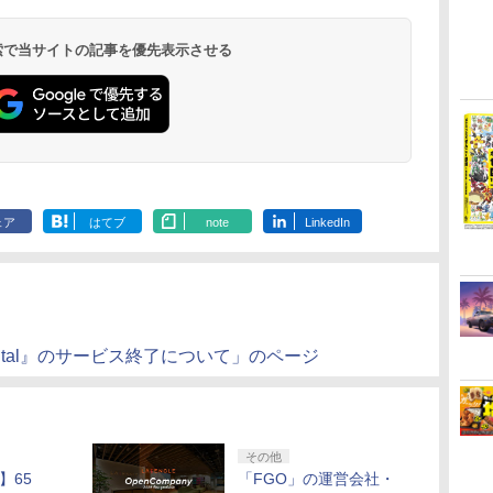
コ
座再
本語・国内専用)
ライブ(CFI-ZDD1J)
ヤレス コントローラー
限城編 第一章 猗窩座再
ド番号 9000円|オンラ
ワイヤレスコントロー
式バッテリー + USB-C
限城編 第一章 猗窩座
ド番号 5000円|オンラ
ワイヤレスコントロー
ヤレス コントローラー
定】劇場版モノノ怪 第
ド番号 1000
トアチケット 10
ワイヤレス 
ノ空女学院ス
ペアアクリルキーホル
イクロファイバークロ
B5 角背上製本 絵コン
【Blu-ray】
コ
フト
PlayStation 5
(ロボット ホワイト)
来 通常版 [DVD]
インコード版
ラー ミッドナイト ブ
ケーブル
再来 完全生産限定版
インコード版
ラー(CFI-ZCT2J)
(カーボンブラック)
三章 蛇神 (オリジナル
インコード版
オンラインコ
ラー Series 2
イドルクラブ B
ダー4 種セット) [ 暁佳
ス(約
テブック)(アニメ描き
しキャラファ
￥55,603
ン
ラック(CFI-ZCT2J01)
[Blu-ray]
特典:オリジナル巾着＋
Edition (ホ
Garden Part
奈 ]
200mm×200mm)) [ (ア
おろしイラスト使用ト
ト+ゆき哉先生
 検索で当サイトの記事を優先表示させる
￥11,849
￥7,681
￥3,523
￥9,000
￥10,737
￥2,618
￥8,698
￥5,000
￥10,737
￥8,020
￥9,900
￥1,000
￥10,000
￥18,755
￥8,589
メーカー特典:【坤と
ray（特装限
ニメーション) ]
ートバッグ(神威・阿伏
ろし色紙(A5サ
離】二振りの剣、十翼
兎)+描きおろしミニキ
石見舞菜香 ]
より来たる！スタジオ
ャラステッカー) [ 杉田
描き下ろしイラストボ
智和 ]
ード付) [Blu-ray]
ェア
はてブ
note
LinkedIn
ital』のサービス終了について」のページ
その他
】65
「FGO」の運営会社・