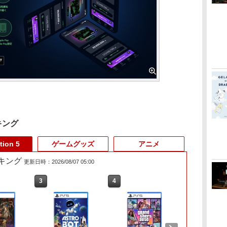
キング
tion 5
ゲームグッズ
アニメ
ランキング
更新日時：2026/08/07 05:00
3
3
4
4
5
6
1