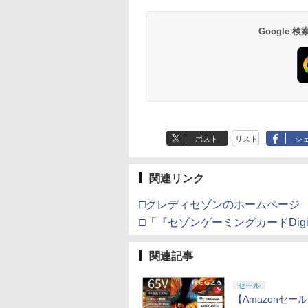
号 2000円|オンラ
チケット 15,000円
ムコントローラー
EL3199 7 [Blu-
ド番号 3000円|オンラ
定】 Logicool G ハン
Gladiate Xbox公式ラ
定】劇場版「僕の心の
ース|オンラインコード
ル・エディション 日本
ヤレス コントローラー
定】劇場版モノノ怪 第
ース -Switch2
Reincarnation -PS5
ド 5,000円 デジタル
限城編 第一章 猗窩
ラフ+抽選で豪華
ラータオル+描き下ろ
コード版
ンラインコード版
X Series X|S
インコード版
コン G923 グランツー
イセンス ゲーミング
ヤバイやつ」 Blu-
版
語専用 Console
+ USB-C® ケーブル
三章 蛇神
【特典】プロダクト
ード 【旧 Xbox ギ
来 通常版 [Blu-ray]
が当たる！) [ やま
しA3クリアポスター
￥6,455
X One Windows
リスモ7 Forza
コントローラー 有線
ray（Amazon.co.jp特
Language: Japanese
(Amazon.co.jp限定オ
ード 封入
カード】 [オンライ
三香 ]
+原作・宮島礼吏先生
Google
000
,000
在庫切れです。
760
￥3,000
￥38,800
￥4,731
￥8,800
￥5,832
￥55,000
￥8,300
￥10,780
￥7,286
￥5,000
￥3,964
/11用 PCコントロー
Horizon 6 G923d
日本正規代理店品
典：Blu-rayスリーブケ
only (CFI-2200B01)
リジナル三方背収納ケ
コード]
描き下ろしミニ色紙
ゲームパッド ホー
6L366AA
ース） [Blu-ray]
ース付きコレクション)
（水原千鶴）) [ 堀江瞬
果スティック付き
(オリジナル特典:オリ
]
オゲームコントロ
ジナル巾着＋メーカー
ー（ブラック）
特典:【坤と離】二振り
の剣、十翼より来た
る！スタジオ描き下ろ
しイラストボード付)
[Blu-ray]
ポスト
リスト
シ
関連リンク
□クレディセゾンのホームページ
□「『セゾンゲーミングカードDig
関連記事
セール
【Amazonセール