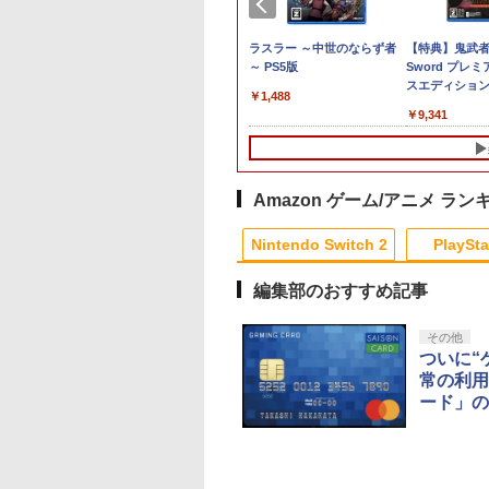
ブレム 万紫
Samsung microSD Express
【特典】グランド・セフト・
PlayVital 新型Switch2
ラスラー ～中世のならず者
【当店独自で＋P10
【特典】鬼武者 Wa
 BEE-P-
Card 256GB for Nintendo
オートVI (コードインボック
対応 親指グリップキャ
～ PS5版
★要エントリー】【
Sword プレ
Switch 2
ス版、配送日：2026年11月
ップ 4個セット ジョイ
品即納】[ACC]
スエディション
￥1,488
12日、プレイ開始日：2026
コン対応シリコン素材
[Switch2] まるごと
封入特典】プ
￥6,979
￥8,329
￥990
￥6,980
￥9,341
年11月19日)(【初回購入封入
快適フィット スイッチ
納バッグ for Ninten
ド)
特典】ヴィンテージ・バイス
2対応 滑り止めスティ
Swich 2(ニンテンド
シティパック)
ックカバー
スイッチ2) メタモン
天堂ライセンス商品
HORI(NSX-164)
Amazon ゲーム/アニメ ラン
(20260716)
10
1
1
2
2
Nintendo Switch 2
PlaySta
編集部のおすすめ記事
10
10
10
10
1
1
1
1
2
2
2
2
その他
ついに“
常の利用
天ブックス限定先
【楽天ブックス限定全
【中古】四女神オンラ
「お隣の天使様にいつ
【中古】おいでよ ど
スーパーの裏でヤニ
典+楽天ブックス
巻購入特典+先着特
イン CYBER
の間にか駄目人間にさ
ぶつの森
うふたり Vol.1【Blu
ード」の
抽選特典】うるわ
典】TVアニメ「彼女、
DIMENSION
れていた件2」
ray】 [ 地主 ]
￥350
宵の月 Blu-ray
お借りします」第5期
NEPTUNE - PS4
Vol.3【Blu-ray】 [ 佐
,800
￥20,900
￥350
￥7,821
￥8,494
【Blu-ray】(オリ
Blu-ray 上巻【Blu-
伯さん ]
テンドープリペイ
イステーション ス
eSir G7 HE 有線
トよ永遠に
ニンテンドープリペイ
【Amazon.co.jp限
HyperX Clutch
【Amazon.co.jp限
スプラトゥーン レイダ
PlayStation 5 デジタ
【純正品】Xbox ワイ
【Amazon.co.jp限
スプラトゥーン レイ
Beast of
Xbox プリペイドカ
劇場版「鬼滅の刃」
ルA5キャラファイ
ray】(描き下ろしマフ