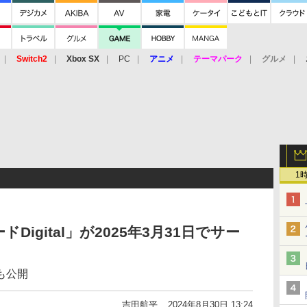
Switch2
Xbox SX
PC
アニメ
テーマパーク
グルメ
 Vita
3DS
アーケード
VR
1
igital」が2025年3月31日でサー
も公開
吉田航平
2024年8月30日 13:24