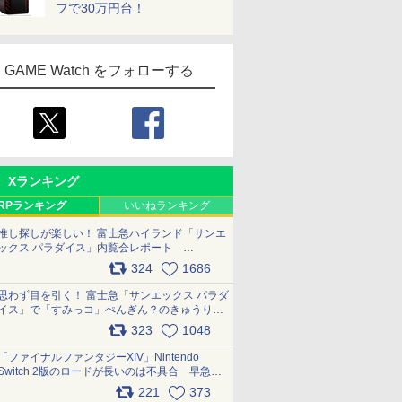
フで30万円台！
GAME Watch をフォローする
Xランキング
RPランキング
いいねランキング
推し探しが楽しい！ 富士急ハイランド「サンエ
ックス パラダイス」内覧会レポート
pic.x.com/p718c0QB0k
324
1686
思わず目を引く！ 富士急「サンエックス パラダ
イス」で「すみっコ」ぺんぎん？のきゅうりド
ッグを食べてみた イラストそのままのメニュ
323
1048
ー化に挑戦。これが意外にもおいしい
pic.x.com/Kgl04hZaeg
「ファイナルファンタジーXIV」Nintendo
Switch 2版のロードが長いのは不具合 早急に
アップデートできるよう対応中
221
373
pic.x.com/s9S3nRCAGa