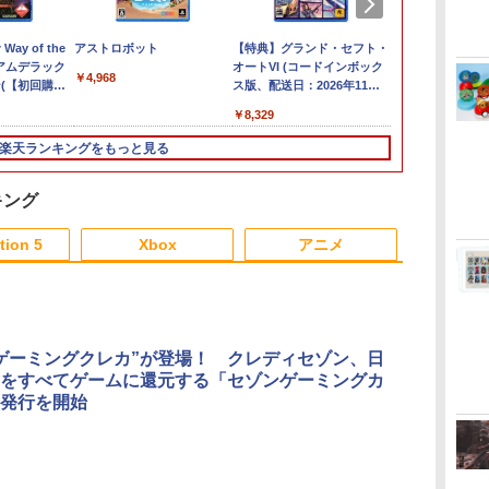
倍
y of the
ELDEN RING
アストロボット
ダービースタリオン2
【特典】グランド・セフト・
【新品】【NS2】コッ
任天堂｜Ninte
ラスラー ～
新
ミアムデラック
Tarnished Edition
【Switch2】 POT-P-
オートVI (コードインボック
トンロックウィズユー
Nintendo S
～ PS5版
￥4,968
(【初回購入
【Switch2】 POT-P-
AB73A
ス版、配送日：2026年11月
コットンシリーズ35周
語・国内専用） 
￥1,488
収
ロダクトコー
AAF6C
12日、プレイ開始日：2026
年記念特別限定版
KB6CA[ゲー
￥7,757
￥8,582
￥8,329
￥11,010
￥59,980
do
年11月19日)(【初回購入封入
[Switch2版][在庫品]
ー
特典】ヴィンテージ・バイス
楽天ランキングをもっと見る
 任
シティパック)
キング
6
3
3
4
4
5
5
6
tion 5
Xbox
アニメ
3
3
3
3
4
4
4
4
5
5
5
5
6
6
6
6
ゲーミングクレカ”が登場！ クレディセゾン、日
【中古】SIMP
をすべてゲームに還元する「セゾンゲーミングカ
う
吸
【中古】アイドルマス
【楽天ブックス限定全
【中古】カセキホリダ
【楽天ブックス限定先
【中古】アルティメッ
【楽天ブックス限定先
【楽天ブック
-
発行を開始
ター アニメ& G4U!パ
巻購入特典】春夏秋冬
ー ムゲンギア
着特典】最終楽章 響
ト ヒッツ ドラッグ オ
着特典+先着特典】
巻購入特典+
￥1,853
ック VOL.4
代行者 春の舞 四（完全
け！ユーフォニアム 前
ン ドラグーン2 -封印の
【数量限定グッズ】新
典】『ふつつ
￥531
生産限定版）【Blu-
編 (数量限定 新規シー
紅, 背徳の黒-
劇場版銀魂 -吉原大炎
ではございま
￥426
￥12,100
￥12,540
￥809
￥14,850
￥16,500
ray】(イラスト入りク
ンコンテ集&UHD付き
上ー (完全生産限定版)
宮蝶鼠とりか
ダ
ー
無
Nintendo Switch 2(日
【純正品】ディスクド
【純正品】Xbox ワイ
劇場版「鬼滅の刃」無
ニンテンドープリペイ
【純正品】DualSense
【純正品】Xbox 充電
劇場版「鬼滅の刃」無
ニンテンドープリペイ
【純正品】DualSense
【純正品】Xbox ワイ
【Amazon.co.jp限
ニンテンドー
プレイステー
【純正品】Xbox
『映画 ラブ
リアポーチ+ミニキャラ
特装版)【Blu-ray】(マ
【Blu-ray】(800p 超！
第1巻 初回生