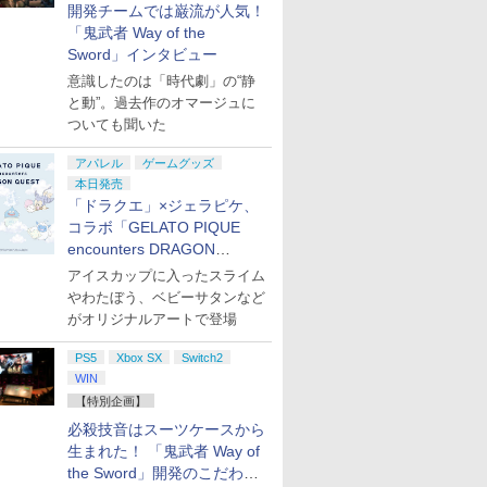
開発チームでは巌流が人気！
「鬼武者 Way of the
Sword」インタビュー
意識したのは「時代劇」の“静
と動”。過去作のオマージュに
ついても聞いた
アパレル
ゲームグッズ
本日発売
「ドラクエ」×ジェラピケ、
コラボ「GELATO PIQUE
encounters DRAGON
QUEST」第2弾が本日発売
アイスカップに入ったスライム
やわたぼう、ベビーサタンなど
がオリジナルアートで登場
PS5
Xbox SX
Switch2
WIN
7
2
8
3
9
4
【特別企画】
必殺技音はスーツケースから
生まれた！ 「鬼武者 Way of
the Sword」開発のこだわり