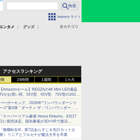
Impress サイト
全カテゴリ
エンタメ
グッズ
アクセスランキング
時間
24時間
1週間
1カ月
【Amazonセール】REGZAの4K Mini LED液晶
TVがお買い得。55V型、65V型、75V型の2026
年モデルがラインナップ
バーガーキング、2026年“ワンパウンダーシリ
ーズ”第3弾「ダーティ ザ・ワンパウンダー」を
8月7日発売
「スーパーリアル麻雀 Venus Returns」8月27
「特製ガーリックマヨソース」を使用した超大
日に発売決定。脱衣麻雀が3D×VRで復活
型チーズバーガー
発売から2週間は20%オフになるセールが実施
「無職転生III」第7話あらすじ＆先行カット公
開！ リニアとプルセナが魔法大学を卒業