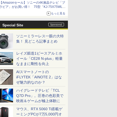
【Amazonセール】ソニーの4K液晶テレビ「ブ
ラビア」がお買い得！ 75型「KJ-75X75WL」
などラインナップ
もっと見る
Special Site
ソニーミラーレス一眼の大特
集！ 見どころ記事まとめ
レイズ鍛造1ピースアルミホ
イール「CE28 N-plus」軽量
なままに剛性を向上
AIスマートノートの
iFLYTEK「AINOTE 2」はな
ぜ魅力的なのか？
ハイグレードテレビ「TCL
Q7D Pro」。圧巻の色彩美で
映画＆ゲームが極上体験に
マウス、RTX 5060 Ti搭載ゲ
ーミングPCが7万5,000円オ