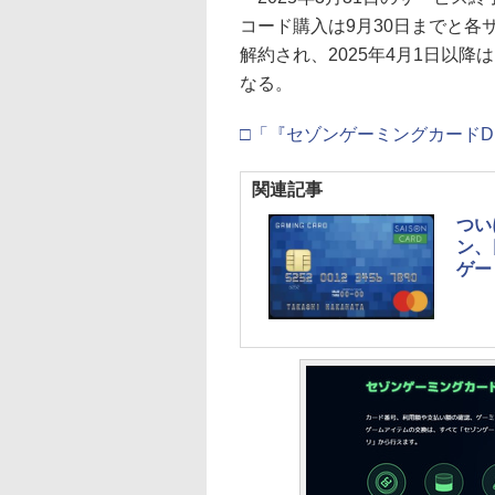
コード購入は9月30日までと
解約され、2025年4月1日以
なる。
□「『セゾンゲーミングカードDi
関連記事
つい
ン、
ゲー