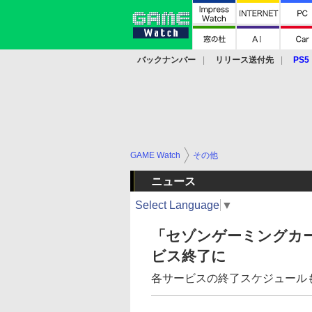
バックナンバー
リリース送付先
PS5
モバイル
eスポーツ
クラウド
PS
GAME Watch
その他
ニュース
Select Language
▼
「セゾンゲーミングカードD
ビス終了に
各サービスの終了スケジュール