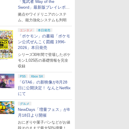
円|オンラ
,000円|
コントロー
クールア
ド番号 500円|オンライ
ル・エディション 日本
Thrustmaster スラス
限城編 第一章 猗窩座再
スパンションパス|オン
トアチケット 3,000円|
ド 2,000円 デジタルコ
蛇神 [Blu-ray]
ド番号 2000円|オンラ
トアチケット 15,000円
ゲームコントローラー
REBEL3199 7 [Blu-
ド番号 30
定】 Logic
Gladiate
定】劇場版
(描き下ろ
【Blu-ray】(B2布ポス
「鬼武者 Way of the
ングラフ+抽選で豪華
ラータオル
ード版
 Core
loom
ンコード版
語専用 (CFI-2200B01)
トマスター TH8S シフ
来 完全生産限定版
ラインコード版
オンラインコード版
ード 【旧 Xbox ギフト
インコード版
|オンラインコード版
XBOX Series X|S
ray]
インコード
コン G92
イセンス 
ヤバイやつ」
インマッ
ター)
賞品が当たる！) [ やま
しA3クリ
Sword」最新版プレイレポー
￥9,900
ワイト)
y』Blu-
+ ディスクドライブ
ター - PC、PS4、
[DVD]
カード】 [オンライン
XBOX One Windows
リスモ7 Fo
コントロー
ray（Amaz
 描き下
もり三香 ]
+原作・宮
ト
￥500
￥66,849
￥14,141
￥7,828
￥4,400
￥3,000
￥2,000
￥2,000
￥15,000
現在在庫切れです。
￥8,760
￥3,000
￥38,800
￥4,731
￥8,800
拠点やワイドリニアのシステ
定版）
(CFI-ZDD1J) セット
PS5、PS5 Pro、Xbox
コード]
10/11用 PCコントロー
Horizon 6
日本正規代
典：Blu-
イズ)) [
描き下ろし
ム、能力強化システムも判明
One、Xbox Series X|S
ラーゲームパッド ホー
6L366AA
ース） [Blu
（水原千鶴）
対応の高精度 H パター
ル効果スティック付き
]
ン シフター
ビデオゲームコントロ
エンタメ
本日発売
ーラー（ブラック）
「ポケモン」の書籍「ポケモ
ン公式ぜんこく図鑑 1996-
2026」本日発売
シリーズ30年間で登場したポケ
モン1,025匹の基礎情報を完全
収録
PS5
Xbox SX
「GTA6」の新映像が8月28
日に公開決定！ なんとNetflix
にて
グルメ
NewDays「増量フェス」が8
月18日より開催
おにぎりや菓子パンなどがお値
段そのままで最大50%増量！