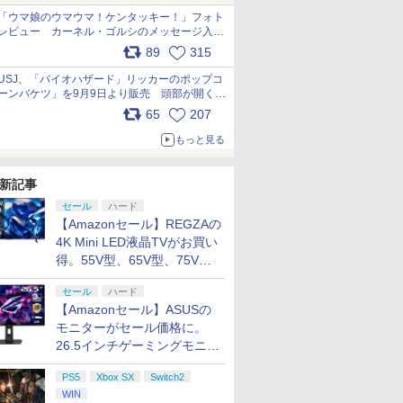
「ウマ娘のウマウマ！ケンタッキー！」フォト
レビュー カーネル・ゴルシのメッセージ入り
パッケージや描き下ろしトレカなどが登場
89
315
pic.x.com/PjnkR9vkXl
USJ、「バイオハザード」リッカーのポップコ
ーンバケツ」を9月9日より販売 頭部が開く仕
組み。味は恐怖を堪のう「味噌フレーバー」
65
207
pic.x.com/81MuXGahVM
もっと見る
新記事
セール
ハード
【Amazonセール】REGZAの
4K Mini LED液晶TVがお買い
得。55V型、65V型、75V型
の2026年モデルがラインナ
セール
ハード
ップ
【Amazonセール】ASUSの
モニターがセール価格に。
26.5インチゲーミングモニタ
ー「ROG Strix OLED
PS5
Xbox SX
Switch2
XG27ACDMS」限定モデルも
WIN
お買い得