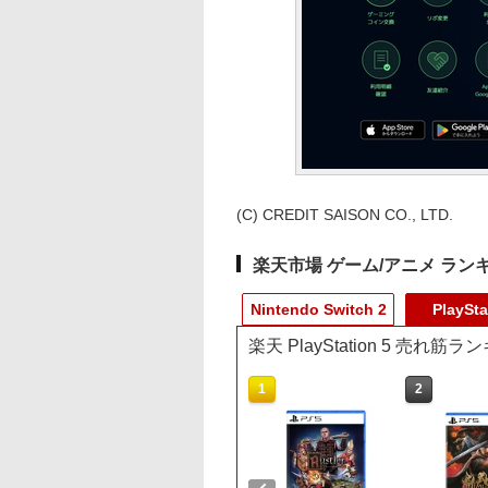
(C) CREDIT SAISON CO., LTD.
楽天市場 ゲーム/アニメ ラン
Nintendo Switch 2
PlaySta
楽天 PlayStation 5 売れ筋
9
4
1
1
2
2