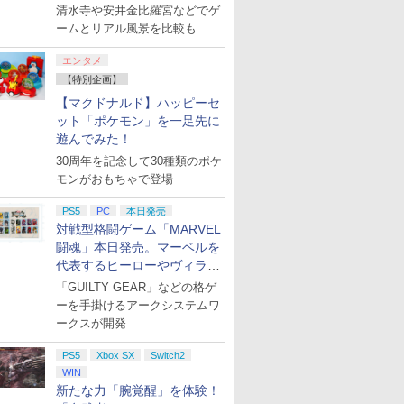
を目撃！
清水寺や安井金比羅宮などでゲ
ームとリアル風景を比較も
ndo
中世のならず者
【新品】Nintendo Switch 2
【特典】鬼武者 Way of the
ファイアーエムブレム 万紫
アストロボット
Samsung micro
【特典】グラン
witch 2（日本
日本語・国内専用 BEE-S-
Sword プレミアムデラック
千紅 【Switch2】 BEE-P-
Card 256GB for
オートVI (コー
エンタメ
￥4,968
BEE-S-
KB6CA
スエディション(【初回購入
AACSA
Switch 2
ス版、配送日：20
【特別企画】
ム機本体]
封入特典】プロダクトコー
12日、プレイ開始
￥57,750
￥9,341
￥8,470
￥6,979
￥8,329
【マクドナルド】ハッピーセ
ド)
年11月19日)(
特典】ヴィンテ
ット「ポケモン」を一足先に
シティパック)
遊んでみた！
30周年を記念して30種類のポケ
モンがおもちゃで登場
7
8
9
10
PS5
PC
本日発売
対戦型格闘ゲーム「MARVEL
闘魂」本日発売。マーベルを
代表するヒーローやヴィラン
7
7
7
7
8
8
8
8
9
9
9
9
10
10
10
10
たちが登場
「GUILTY GEAR」などの格ゲ
ーを手掛けるアークシステムワ
LE2000シリーズ Vol.55 THE キャットファイト
ス限定全
【楽天ブックス限定先
【楽天ブックス限定全
【楽天ブックス限定先
【楽天ブッ
ークスが開発
全巻購入特
着特典】「魔法少女リ
巻購入特典】TVアニメ
着特典+楽天ブックス
巻購入特典
かな悪女
リカルなのは
「異世界のんびり農家
限定抽選特典】うるわ
典】TVア
PS5
Xbox SX
Switch2
すが ～雛
EXCEEDS Gun Blaze
2」下巻【Blu-ray】
しの宵の月 Blu-ray
お借りしま
￥16,500
￥17,820
￥19,800
￥20,900
WIN
え伝～』
Vengeance」Blu-ray
(A5キャラファイング
BOX【Blu-ray】(オリ
Blu-ray 
新たな力「腕覚醒」を体験！
プリペイ
ション ス
 Elite
ライブ！蓮
ニンテンドープリペイ
PlayStation 5 デジタ
【国内正規品】
劇場版「鬼滅の刃」無
ぽこ あ ポケモン エキ
プレイステーション ス
Xbox プリペイドカー
劇場版モノノ怪 第三章
ニンテンドープリペイ
プレイステーション ス
GameSir G7 HE 有線
ヤマトよ永遠に
ニンテンド
【Amazon.
HyperX Cl
【Amazon.
産限定版
Vol.1(初回限定版)
ラフ) [ 阿部敦 ]
ジナルA5キャラファイ
ray】(描