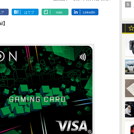
ェア
はてブ
note
LinkedIn
l】