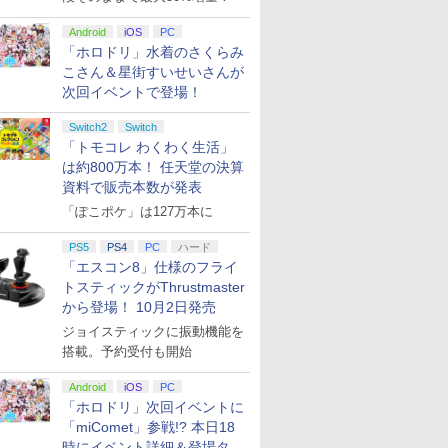
Android
iOS
PC
「ホロドリ」水着のさくらみ
こさん＆星街すいせいさんが
次回イベントで登場！
Switch2
Switch
「トモコレ わくわく生活」
は約800万本！ 任天堂の決算
資料で販売本数が発表
「ぽこポケ」は127万本に
PS5
PS4
PC
ハード
「エスコン8」仕様のフライ
トスティックがThrustmaster
から登場！ 10月2日発売
ジョイスティックに振動機能を
搭載。予約受付も開始
Android
iOS
PC
「ホロドリ」次回イベントに
「miComet」参戦!? 本日18
時にイベント詳細＆登場タレ