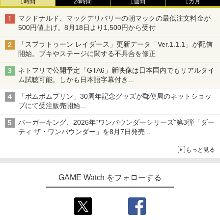
1時間
24時間
1週間
1カ月
マクドナルド、マックデリバリーの朝マックの最低注文料金が
500円値上げ。8月18日より1,500円から受付
「スプラトゥーン レイダース」更新データ「Ver.1.1.1」が配信
開始。ブキやステージに関する不具合を修正
ネトフリで公開予定「GTA6」新映像は日本国内でもリアルタイ
ム試聴可能。しかも日本語字幕付き
Netflixから公式回答あり
「ポムポムプリン」30周年記念グッズが郵便局のネットショッ
プにて受注販売開始
「おもちもちもちクッション」など今年だけの限定商品が登場
バーガーキング、2026年“ワンパウンダーシリーズ”第3弾「ダー
ティ ザ・ワンパウンダー」を8月7日発売
「特製ガーリックマヨソース」を使用した超大型チーズバーガー
もっと見る
GAME Watch をフォローする