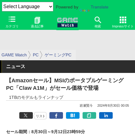
Powered by
Translate
カテゴリ
過去記事
検索
Impressサイト
GAME Watch
PC
ゲーミングPC
ニュース
【Amazonセール】MSIのポータブルゲーミング
PC「Claw A1M」がセール価格で登場
1TBのモデルもラインナップ
岩瀬賢斗
2024年8月30日 00:05
リスト
セール期間：8月30日～9月12日23時59分