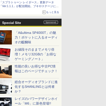
「スプラトゥーン レイダース」更新データ
「Ver.1.1.1」が配信開始。ブキやステージに関
する不具合を修正
もっと見る
Special Site
「A&ultima SP4000T」の魅
力！ポケットに入るオーディ
オの醍醐味
お値段そのままでメモリ倍
増！メモリ32GBの「お得な
ゲーミングノート」
性能の良いお得な中古PC情
報はこのページでチェック！
総合オーディオブランドに進
化するSHANLINGとは何者
か？
レイズのパワーデザインホイ
ール「M6」に新色登場!!