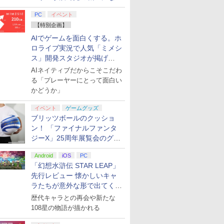
てみた
PC
イベント
【特別企画】
AIでゲームを面白くする。ホ
ロライブ実況で人気「ミメシ
ス」開発スタジオが掲げ
る“AI活用の信念”とは？【講
AIネイティブだからこそこだわ
演レポート】
る「プレーヤーにとって面白い
かどうか」
イベント
ゲームグッズ
ブリッツボールのクッショ
ン！ 「ファイナルファンタ
ジーX」25周年展覧会のグッ
ズ情報が公開
Android
iOS
PC
「幻想水滸伝 STAR LEAP」
先行レビュー 懐かしいキャ
ラたちが意外な形で出てくる
シリーズ完全新作！
歴代キャラとの再会や新たな
108星の物語が描かれる