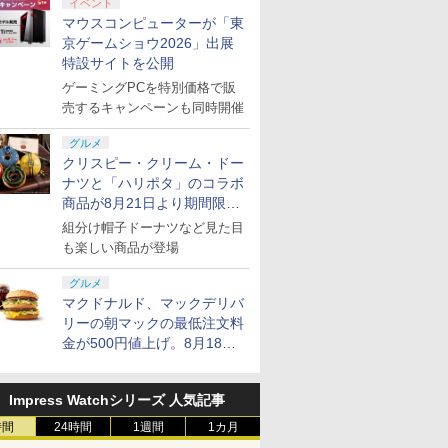
イベント
マウスコンピューターが「東
京ゲームショウ2026」出展
特設サイトを公開
ゲーミングPCを特別価格で販
売するキャンペーンも同時開催
グルメ
クリスピー・クリーム・ドー
ナツと「ハリポタ」のコラボ
商品が8月21日より期間限定
で発売
組分け帽子ドーナツなど見た目
も楽しい商品が登場
グルメ
マクドナルド、マックデリバ
リーの朝マックの最低注文料
金が500円値上げ。8月18日
より1,500円から受付
Impress Watchシリーズ 人気記事
時間
24時間
1週間
1カ月