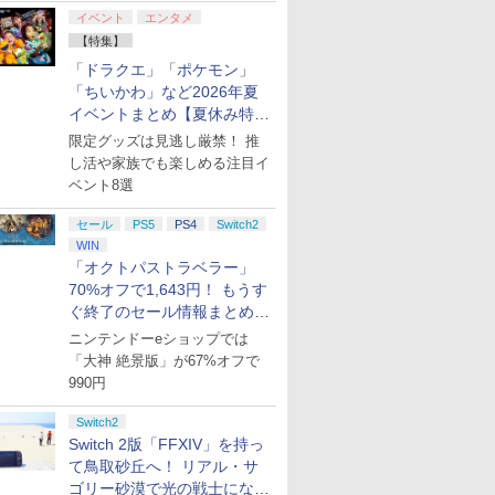
イベント
エンタメ
【特集】
「ドラクエ」「ポケモン」
「ちいかわ」など2026年夏
イベントまとめ【夏休み特
集】
限定グッズは見逃し厳禁！ 推
し活や家族でも楽しめる注目イ
ベント8選
セール
PS5
PS4
Switch2
WIN
「オクトパストラベラー」
70%オフで1,643円！ もうす
ぐ終了のセール情報まとめ
【8月8日更新】
ニンテンドーeショップでは
「大神 絶景版」が67%オフで
990円
Switch2
Switch 2版「FFXIV」を持っ
て鳥取砂丘へ！ リアル・サ
ゴリー砂漠で光の戦士になっ