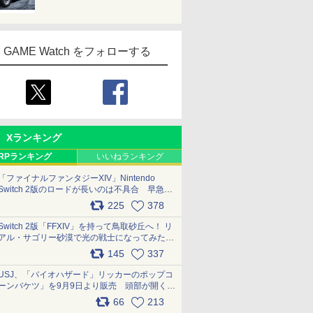
GAME Watch をフォローする
Xランキング
RPランキング
いいねランキング
「ファイナルファンタジーXIV」Nintendo
Switch 2版のロードが長いのは不具合 早急に
アップデートできるよう対応中
225
378
pic.x.com/s9S3nRCAGa
Switch 2版「FFXIV」を持って鳥取砂丘へ！ リ
アル・サゴリー砂漠で光の戦士になってみた
pic.x.com/qyOfL2uv1n
145
337
USJ、「バイオハザード」リッカーのポップコ
ーンバケツ」を9月9日より販売 頭部が開く仕
組み。味は恐怖を堪のう「味噌フレーバー」
66
213
pic.x.com/81MuXGahVM