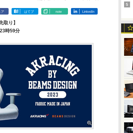
ェア
はてブ
note
LinkedIn
節先取り】
23時59分