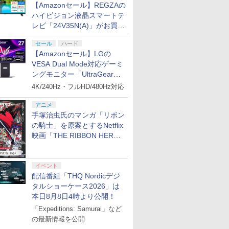
【Amazonセール】REGZAの
ハイビジョン液晶スマートテ
レビ「24V35N(A)」がお買い
得！
セール
ハード
【Amazonセール】LGの
VESA Dual Mode対応ゲーミ
ングモニター「UltraGear
27G850A-B」がお買い得！
4K/240Hz・フルHD/480Hz対応
アニメ
手塚治虫氏のマンガ「リボン
の騎士」を原案とするNetflix
映画「THE RIBBON HERO
リボンヒーロー」本日配信開
始
イベント
配信番組「THQ Nordicデジ
タルショーケース2026」は
本日8月8日4時より公開！
「Expeditions: Samurai」など
の最新情報を公開