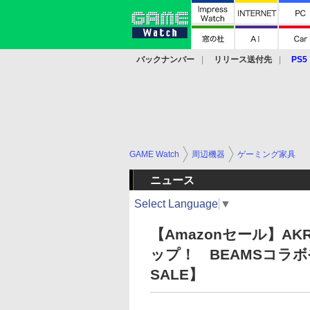
バックナンバー
リリース送付先
PS5
モバイル
eスポーツ
クラウド
PS
GAME Watch
周辺機器
ゲーミング家具
ニュース
Select Language
▼
【Amazonセール】A
ップ！ BEAMSコラ
SALE】