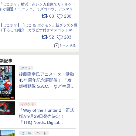
「ぽこポケ」横浜・赤レンガ倉庫でリアルゲー
トが開通！ ワニノコ、ミズゴロウ、アシマリ登
場シーンをレポート pic.x.com/LDgEByVl6D
63
230
【ぽこポケ】「ぽこ あ ポケモン」新グッズを撮
り下ろしで紹介 カラビナ付きマスコットやス
クエアポーチが仲間入り
52
283
pic.x.com/XmVAgBxaW5
もっと見る
新記事
アニメ
後藤隆幸氏アニメーター活動
45年周年記念展開催！ 「攻
殻機動隊 S.A.C.」など生原
画、総作画監督修正が展示
イベント
「Way of the Hunter 2」正式
版が9月29日発売決定！
「THQ Nordic Digital
Showcase 2026」まとめ
セール
ハード