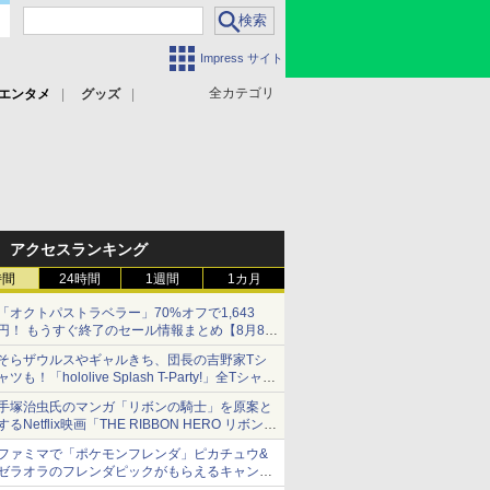
Impress サイト
全カテゴリ
エンタメ
グッズ
アクセスランキング
時間
24時間
1週間
1カ月
「オクトパストラベラー」70%オフで1,643
円！ もうすぐ終了のセール情報まとめ【8月8日
更新】
そらザウルスやギャルきち、団長の吉野家Tシ
ニンテンドーeショップでは「大神 絶景版」が
ャツも！「hololive Splash T-Party!」全Tシャツ
67%オフで990円
ラインナップ公開＆オンライン販売開始
手塚治虫氏のマンガ「リボンの騎士」を原案と
するNetflix映画「THE RIBBON HERO リボンヒ
ーロー」本日配信開始
ファミマで「ポケモンフレンダ」ピカチュウ&
ゼラオラのフレンダピックがもらえるキャンペ
ーン開催！