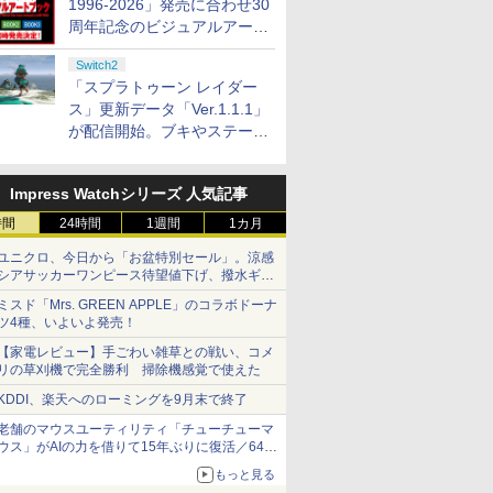
1996-2026」発売に合わせ30
周年記念のビジュアルアート
ブック3冊同時発売が決定
Switch2
「スプラトゥーン レイダー
ス」更新データ「Ver.1.1.1」
が配信開始。ブキやステージ
に関する不具合を修正
Impress Watchシリーズ 人気記事
時間
24時間
1週間
1カ月
ユニクロ、今日から「お盆特別セール」。涼感
シアサッカーワンピース待望値下げ、撥水ギア
ショーツは1990円に
ミスド「Mrs. GREEN APPLE」のコラボドーナ
ツ4種、いよいよ発売！
【家電レビュー】手ごわい雑草との戦い、コメ
リの草刈機で完全勝利 掃除機感覚で使えた
KDDI、楽天へのローミングを9月末で終了
老舗のマウスユーティリティ「チューチューマ
ウス」がAIの力を借りて15年ぶりに復活／64bit
化、Windows 10/11、「Chrome」も走り回
もっと見る
る。復活記念で2026年末まで500円