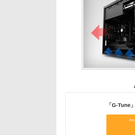
「G-Tun
Am