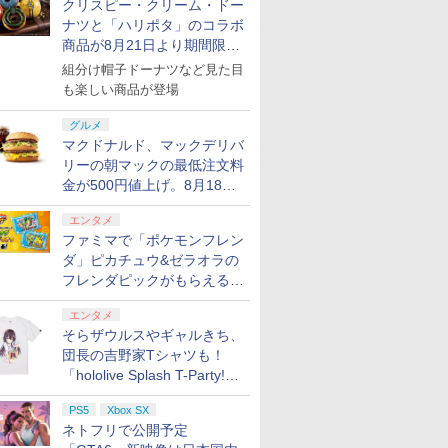
クリスピー・クリーム・ドー
ナツと「ハリポタ」のコラボ
商品が8月21日より期間限定
で発売
組分け帽子ドーナツなど見た目
も楽しい商品が登場
グルメ
マクドナルド、マックデリバ
リーの朝マックの最低注文料
金が500円値上げ。8月18日
より1,500円から受付
エンタメ
ファミマで「ポケモンフレン
ダ」ピカチュウ&ゼラオラの
フレンダピックがもらえるキ
ャンペーン開催！
エンタメ
そらザウルスやギャルきち、
団長の吉野家Tシャツも！
「hololive Splash T-Party!」
全Tシャツラインナップ公開
PS5
Xbox SX
＆オンライン販売開始
ネトフリで公開予定