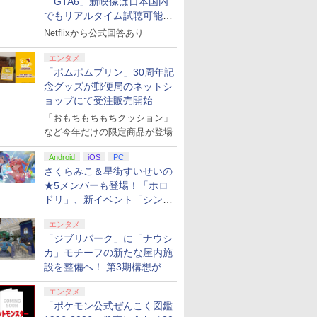
「GTA6」新映像は日本国内
でもリアルタイム試聴可能。
しかも日本語字幕付き
Netflixから公式回答あり
エンタメ
「ポムポムプリン」30周年記
念グッズが郵便局のネットシ
ョップにて受注販売開始
「おもちもちもちクッション」
など今年だけの限定商品が登場
Android
iOS
PC
さくらみこ＆星街すいせいの
★5メンバーも登場！「ホロ
ドリ」、新イベント「シンク
ロする夏のスパークル」がス
エンタメ
タート
「ジブリパーク」に「ナウシ
カ」モチーフの新たな屋内施
設を整備へ！ 第3期構想が公
開
エンタメ
「ポケモン公式ぜんこく図鑑