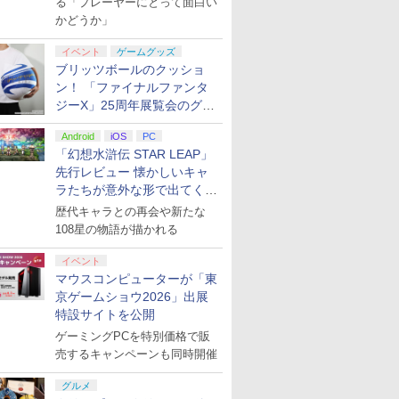
る「プレーヤーにとって面白い
かどうか」
イベント
ゲームグッズ
ブリッツボールのクッショ
ン！ 「ファイナルファンタ
ジーX」25周年展覧会のグッ
ズ情報が公開
Android
iOS
PC
「幻想水滸伝 STAR LEAP」
先行レビュー 懐かしいキャ
ラたちが意外な形で出てくる
シリーズ完全新作！
歴代キャラとの再会や新たな
108星の物語が描かれる
イベント
マウスコンピューターが「東
京ゲームショウ2026」出展
特設サイトを公開
ゲーミングPCを特別価格で販
売するキャンペーンも同時開催
グルメ