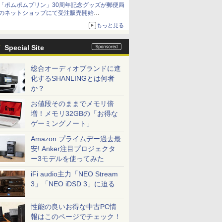
「ポムポムプリン」30周年記念グッズが郵便局
「特製ガーリックマヨソース」を使用した超大
のネットショップにて受注販売開始
型チーズバーガー
「おもちもちもちクッション」など今年だけの
もっと見る
限定商品が登場
Special Site
総合オーディオブランドに進
化するSHANLINGとは何者
か？
お値段そのままでメモリ倍
増！メモリ32GBの「お得な
ゲーミングノート」
Amazon プライムデー過去最
安! Anker注目プロジェクタ
ー3モデルを使ってみた
iFi audio主力「NEO Stream
3」「NEO iDSD 3」に迫る
性能の良いお得な中古PC情
報はこのページでチェック！