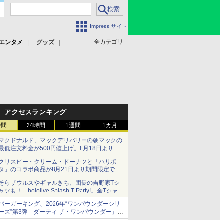
Impress サイト
全カテゴリ
エンタメ
グッズ
アクセスランキング
時間
24時間
1週間
1カ月
マクドナルド、マックデリバリーの朝マックの
最低注文料金が500円値上げ。8月18日より
1,500円から受付
クリスピー・クリーム・ドーナツと「ハリポ
タ」のコラボ商品が8月21日より期間限定で発
売
そらザウルスやギャルきち、団長の吉野家Tシ
組分け帽子ドーナツなど見た目も楽しい商品が
ャツも！「hololive Splash T-Party!」全Tシャツ
登場
ラインナップ公開＆オンライン販売開始
バーガーキング、2026年“ワンパウンダーシリ
ーズ”第3弾「ダーティ ザ・ワンパウンダー」を
8月7日発売