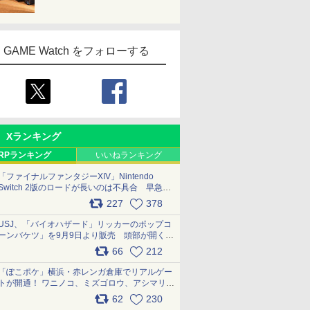
GAME Watch をフォローする
Xランキング
RPランキング
いいねランキング
「ファイナルファンタジーXIV」Nintendo
Switch 2版のロードが長いのは不具合 早急に
アップデートできるよう対応中
227
378
pic.x.com/s9S3nRCAGa
USJ、「バイオハザード」リッカーのポップコ
ーンバケツ」を9月9日より販売 頭部が開く仕
組み。味は恐怖を堪のう「味噌フレーバー」
66
212
pic.x.com/81MuXGahVM
「ぽこポケ」横浜・赤レンガ倉庫でリアルゲー
トが開通！ ワニノコ、ミズゴロウ、アシマリ登
場シーンをレポート pic.x.com/LDgEByVl6D
62
230