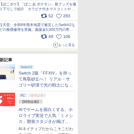
【ぽこポケ】「ぽこ あ ポケモン」新グッズを撮
り下ろしで紹介 カラビナ付きマスコットやス
クエアポーチが仲間入り
52
283
pic.x.com/XmVAgBxaW5
任天堂、令和8年熊本地震で被災したSwitch2な
どの無償修理を実施。義援金5,000万円の寄付
も発表 pic.x.com/BAYsMfUfUC
49
106
もっと見る
新記事
Switch2
Switch 2版「FFXIV」を持っ
て鳥取砂丘へ！ リアル・サ
ゴリー砂漠で光の戦士になっ
てみた
PC
イベント
【特別企画】
AIでゲームを面白くする。ホ
ロライブ実況で人気「ミメシ
ス」開発スタジオが掲げ
る“AI活用の信念”とは？【講
AIネイティブだからこそこだわ
演レポート】