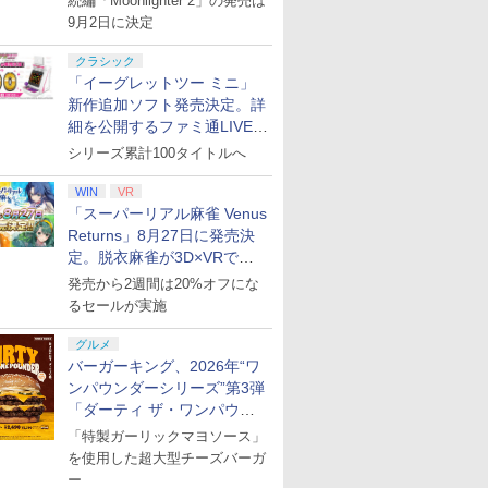
続編「Moonlighter 2」の発売は
9月2日に決定
クラシック
「イーグレットツー ミニ」
新作追加ソフト発売決定。詳
細を公開するファミ通LIVEが
8月27日20時から配信
シリーズ累計100タイトルへ
WIN
VR
「スーパーリアル麻雀 Venus
Returns」8月27日に発売決
定。脱衣麻雀が3D×VRで復
活
発売から2週間は20%オフにな
るセールが実施
グルメ
バーガーキング、2026年“ワ
ンパウンダーシリーズ”第3弾
「ダーティ ザ・ワンパウン
ダー」を8月7日発売
「特製ガーリックマヨソース」
を使用した超大型チーズバーガ
ー