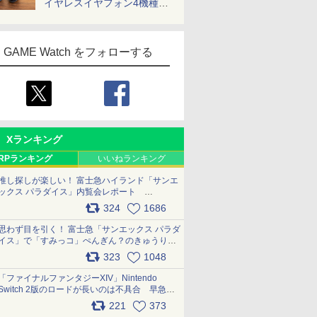
イヤレスイヤフォン4機種を
一気に聴く
GAME Watch をフォローする
Xランキング
RPランキング
いいねランキング
推し探しが楽しい！ 富士急ハイランド「サンエ
ックス パラダイス」内覧会レポート
pic.x.com/p718c0QB0k
324
1686
思わず目を引く！ 富士急「サンエックス パラダ
イス」で「すみっコ」ぺんぎん？のきゅうりド
ッグを食べてみた イラストそのままのメニュ
323
1048
ー化に挑戦。これが意外にもおいしい
pic.x.com/Kgl04hZaeg
「ファイナルファンタジーXIV」Nintendo
Switch 2版のロードが長いのは不具合 早急に
アップデートできるよう対応中
221
373
pic.x.com/s9S3nRCAGa