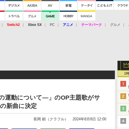
Switch2
Xbox SX
PC
アニメ
テーマパーク
グルメ
 Vita
3DS
アーケード
VR
1
球の運動について―」のOP主題歌がサ
りの新曲に決定
長岡 頼（クラフル）
2024年8月8日 12:00