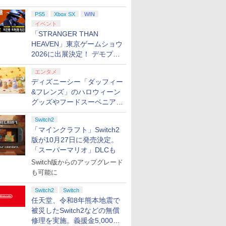
PS5
Xbox SX
WIN
イベント
「STRANGER THAN
HEAVEN」東京ゲームショウ
2026に出展決定！ デモプレ
イや体験型展示も
エンタメ
ディズニーシー「ダッフィー
&フレンズ」のハロウィーン
グッズやフードスーベニアが
8月25日より発売
Switch2
「マインクラフト」Switch2
版が10月27日に発売決定。
「スーパーマリオ」DLCも
Switch版からのアップグレード
も可能に
Switch2
Switch
任天堂、令和8年熊本地震で
被災したSwitch2などの無償
修理を実施。義援金5,000万