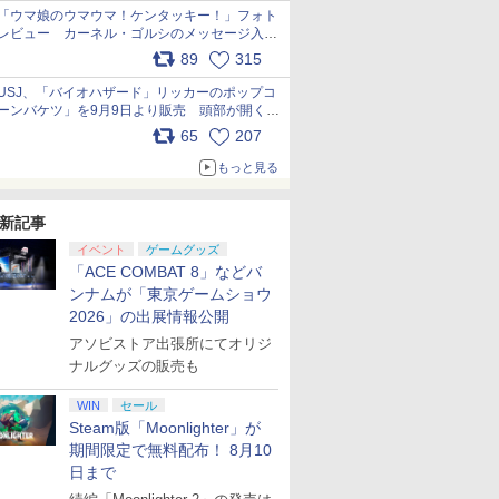
「ウマ娘のウマウマ！ケンタッキー！」フォト
レビュー カーネル・ゴルシのメッセージ入り
パッケージや描き下ろしトレカなどが登場
89
315
pic.x.com/PjnkR9vkXl
USJ、「バイオハザード」リッカーのポップコ
ーンバケツ」を9月9日より販売 頭部が開く仕
組み。味は恐怖を堪のう「味噌フレーバー」
65
207
pic.x.com/81MuXGahVM
もっと見る
新記事
イベント
ゲームグッズ
「ACE COMBAT 8」などバ
ンナムが「東京ゲームショウ
2026」の出展情報公開
アソビストア出張所にてオリジ
ナルグッズの販売も
WIN
セール
Steam版「Moonlighter」が
期間限定で無料配布！ 8月10
日まで