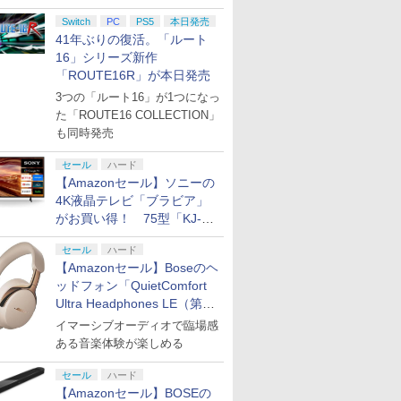
円の寄付も発表
Switch
PC
PS5
本日発売
41年ぶりの復活。「ルート
16」シリーズ新作
「ROUTE16R」が本日発売
3つの「ルート16」が1つになっ
た「ROUTE16 COLLECTION」
も同時発売
セール
ハード
【Amazonセール】ソニーの
4K液晶テレビ「ブラビア」
がお買い得！ 75型「KJ-
75X75WL」などラインナッ
セール
ハード
プ
【Amazonセール】Boseのヘ
ッドフォン「QuietComfort
Ultra Headphones LE（第2
世代）」などお買い得価格で
イマーシブオーディオで臨場感
登場
ある音楽体験が楽しめる
セール
ハード
【Amazonセール】BOSEの