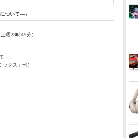
動について―」
土曜23時45分）
て―」
ミックス」刊）