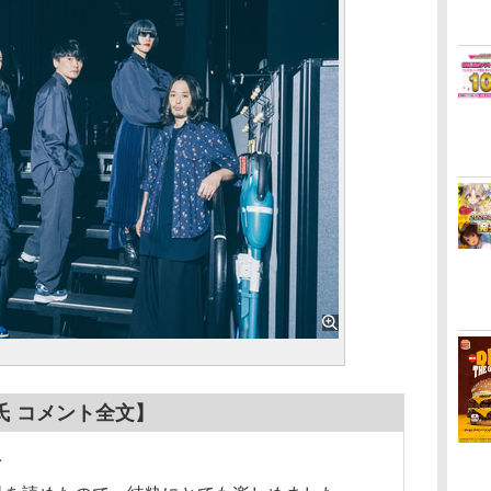
氏 コメント全文】
想