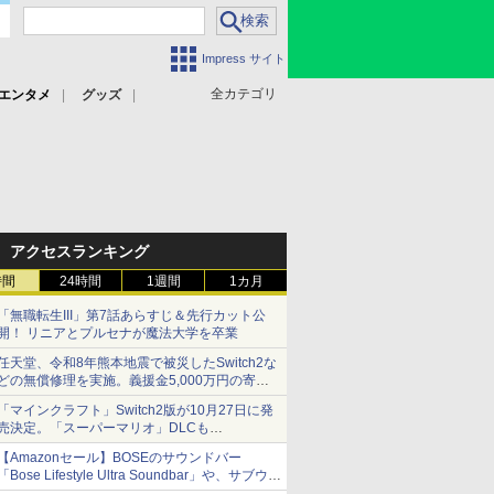
Impress サイト
全カテゴリ
エンタメ
グッズ
アクセスランキング
時間
24時間
1週間
1カ月
「無職転生III」第7話あらすじ＆先行カット公
開！ リニアとプルセナが魔法大学を卒業
任天堂、令和8年熊本地震で被災したSwitch2な
どの無償修理を実施。義援金5,000万円の寄付
も発表
「マインクラフト」Switch2版が10月27日に発
売決定。「スーパーマリオ」DLCも
Switch版からのアップグレードも可能に
【Amazonセール】BOSEのサウンドバー
「Bose Lifestyle Ultra Soundbar」や、サブウー
ファー「Bose Lifestyle Ultra Subwoofer」など