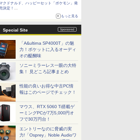
マクドナルド、ハッピーセット「ポケモン」発
お買い得！
売決定！
ポケモン30周年記念で30匹が大集合
もっと見る
Special Site
「A&ultima SP4000T」の魅
力！ポケットに入るオーディ
オの醍醐味
ソニーミラーレス一眼の大特
集！ 見どころ記事まとめ
性能の良いお得な中古PC情
報はこのページでチェック！
マウス、RTX 5060 Ti搭載ゲ
ーミングPCが7万5,000円オ
フで30万円台！
エントリーなのに脅威の実
力!「Osprey」Noble Audioワ