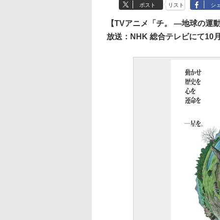
ポスト
リスト
シ
【TVアニメ「チ。 ―地球の運
放送：NHK 総合テレビにて10