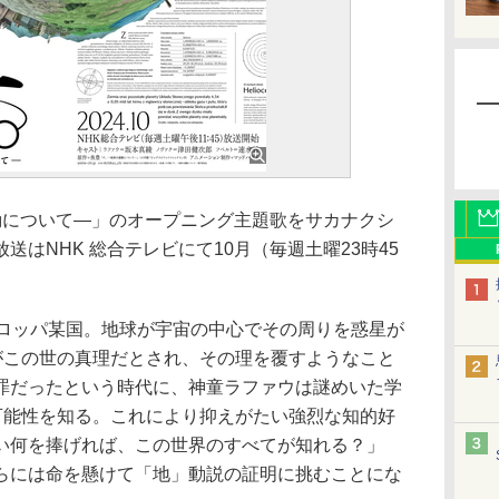
動について―」のオープニング主題歌をサカナクシ
はNHK 総合テレビにて10月（毎週土曜23時45
ロッパ某国。地球が宇宙の中心でその周りを惑星が
そがこの世の真理だとされ、その理を覆すようなこと
罪だったという時代に、神童ラファウは謎めいた学
の可能性を知る。これにより抑えがたい強烈な知的好
い何を捧げれば、この世界のすべてが知れる？」
らには命を懸けて「地」動説の証明に挑むことにな