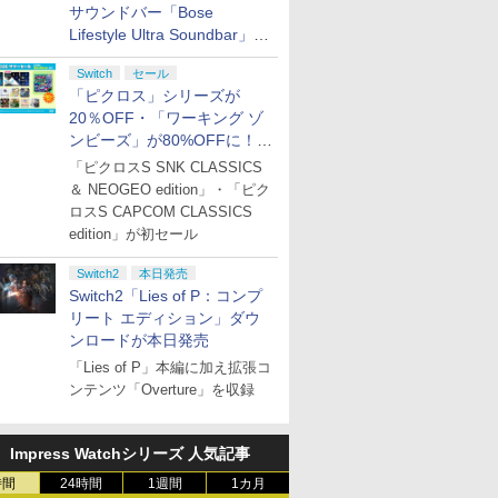
サウンドバー「Bose
Lifestyle Ultra Soundbar」
や、サブウーファー「Bose
Switch
セール
Lifestyle Ultra Subwoofer」
「ピクロス」シリーズが
などお買い得！
20％OFF・「ワーキング ゾ
ンビーズ」が80%OFFに！
「ジュピターサマーセール
「ピクロスS SNK CLASSICS
2026」開催
＆ NEOGEO edition」・「ピク
ロスS CAPCOM CLASSICS
edition」が初セール
Switch2
本日発売
Switch2「Lies of P：コンプ
リート エディション」ダウ
ンロードが本日発売
「Lies of P」本編に加え拡張コ
ンテンツ「Overture」を収録
Impress Watchシリーズ 人気記事
時間
24時間
1週間
1カ月