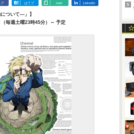
ェア
はてブ
note
LinkedIn
動について―」】
月（毎週土曜23時45分）～ 予定