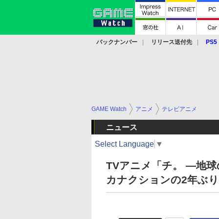
バックナンバー
リリース送付先
PS5
モバイル
eスポーツ
クラウド
PS
GAME Watch
アニメ
テレビアニメ
ニュース
Select Language
▼
TVアニメ「チ。 ―地
カナクションの2年ぶ