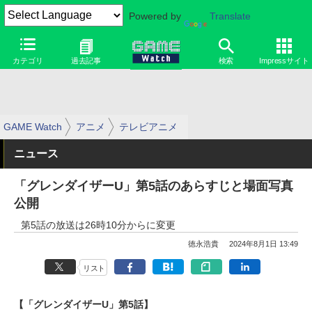
Powered by
Translate
カテゴリ
過去記事
検索
Impressサイト
GAME Watch
アニメ
テレビアニメ
ニュース
「グレンダイザーU」第5話のあらすじと場面写真
公開
第5話の放送は26時10分からに変更
徳永浩貴
2024年8月1日 13:49
リスト
【「グレンダイザーU」第5話】