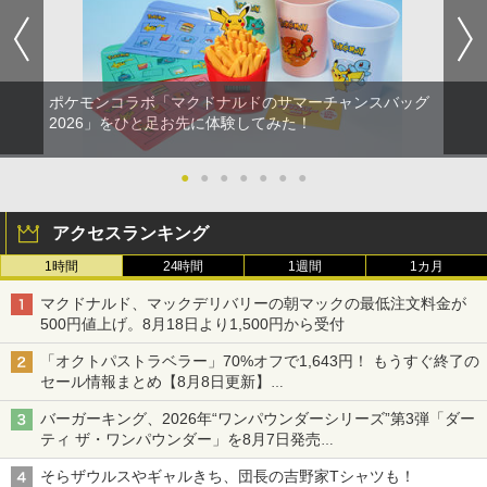
ポケモンコラボ「マクドナルドのサマーチャンスバッグ
2026」をひと足お先に体験してみた！
●
●
●
●
●
●
●
アクセスランキング
1時間
24時間
1週間
1カ月
マクドナルド、マックデリバリーの朝マックの最低注文料金が
500円値上げ。8月18日より1,500円から受付
「オクトパストラベラー」70%オフで1,643円！ もうすぐ終了の
セール情報まとめ【8月8日更新】
ニンテンドーeショップでは「大神 絶景版」が67%オフで990円
バーガーキング、2026年“ワンパウンダーシリーズ”第3弾「ダー
ティ ザ・ワンパウンダー」を8月7日発売
「特製ガーリックマヨソース」を使用した超大型チーズバーガー
そらザウルスやギャルきち、団長の吉野家Tシャツも！