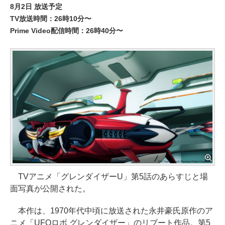
8月2日 放送予定
TV放送時間：26時10分〜
Prime Video配信時間：26時40分〜
TVアニメ「グレンダイザーU」第5話のあらすじと場
面写真が公開された。
本作は、1970年代中頃に放送された永井豪氏原作のア
ニメ「UFOロボ グレンダイザー」のリブート作品。第5