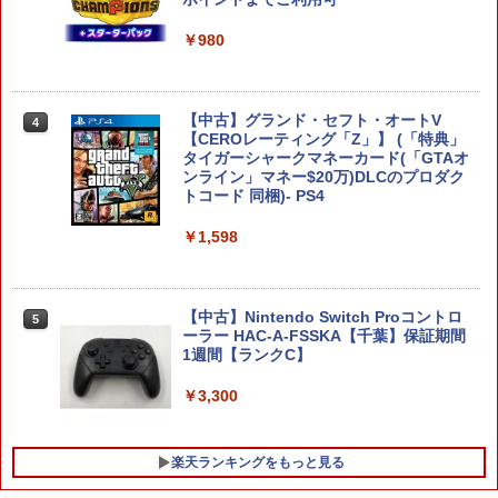
ンス PS5版(【初回封入特典】魔導船＆
￥8,960
かけだし騎士の応援パック・かけだし騎
￥980
士のスタートダッシュパック)
￥6,526
【中古】グランド・セフト・オートV
4
任天堂 【Switch2】マリオカート ワール
4
【CEROレーティング「Z」】 (「特典」
ド [BEE-P-AAAAA NSW2 マリオカ-ト
タイガーシャークマネーカード(「GTAオ
ワ-ルド]
サドン ストライク 5 デラックスエディシ
ンライン」マネー$20万)DLCのプロダク
4
ョン
トコード 同梱)- PS4
￥8,970
￥6,628
￥1,598
Nintendo Switch 2 オールインボックス
5
【中古】Nintendo Switch Proコントロ
5
￥9,073
【特典】ドラゴンクエストモンスターズ
5
ーラー HAC-A-FSSKA【千葉】保証期間
4 枯れ木の国のビアンカ・フローラ P
1週間【ランクC】
S5版(【早期購入封入特典】冒険スター
トダッシュセット)
￥3,300
￥7,199
楽天ランキングをもっと見る