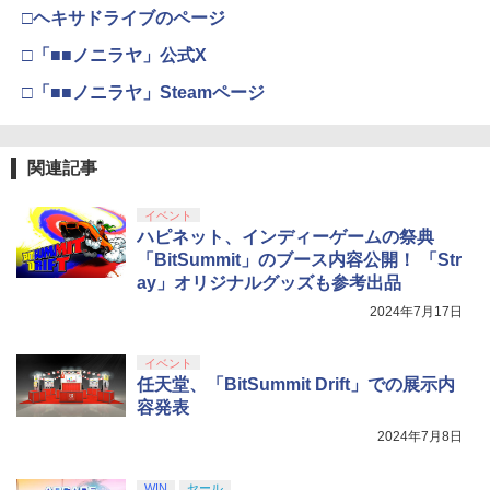
(オリジナル特典:オリジナル巾着＋メー
￥11,849
□ヘキサドライブのページ
カー特典:【坤と離】二振りの剣、十翼よ
マシンロボ ぶっちぎりバトルハッカーズ
4
り来たる！スタジオ描き下ろしイラスト
□「■■ノニラヤ」公式X
全31話BOXセット ブルーレイ【Blu-ra
【純正品】Xbox 充電式バッテリー + US
4
ボード付) [Blu-ray]
y】
B-C ケーブル
□「■■ノニラヤ」Steamページ
【純正品】DualSense ワイヤレスコン
ニンテンドープリペイド番号 9000円|オ
4
4
￥10,780
トローラー ミッドナイト ブラック(CFI-
￥7,300
ンラインコード版
￥2,618
ZCT2J01)
￥9,000
関連記事
￥10,737
劇場版「鬼滅の刃」無限城編 第一章 猗
4
劇場版「鬼滅の刃」無限城編 第一章 猗
5
窩座再来 完全生産限定版 [Blu-ray]
窩座再来(完全生産限定版)【Blu-ray】 [
【国内正規品】Thrustmaster スラスト
5
イベント
吾峠呼世晴 ]
マスター TH8S シフター - PC、PS4、P
ニンテンドープリペイド番号 5000円|オ
ハピネット、インディーゲームの祭典
5
￥8,698
【純正品】DualSense ワイヤレスコン
S5、PS5 Pro、Xbox One、Xbox Serie
ンラインコード版
5
「BitSummit」のブース内容公開！ 「Str
トローラー(CFI-ZCT2J)
s X|S 対応の高精度 H パターン シフター
￥8,690
ay」オリジナルグッズも参考出品
￥5,000
￥10,737
￥14,141
2024年7月17日
『映画 ラブライブ！蓮ノ空女学院スクー
5
ルアイドルクラブ Bloom Garden Part
イベント
y』Blu-ray（特装限定版）
任天堂、「BitSummit Drift」での展示内
容発表
￥8,589
2024年7月8日
WIN
セール