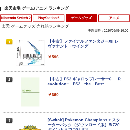
楽天市場 ゲーム/アニメ ランキング
Nintendo Switch 2
PlayStation 5
ゲームグッズ
アニメ
楽天 ゲームグッズ 売れ筋ランキング
更新日時：2026/08/09 16:00
【特典】進撃の巨人3 Switch2版(【早
【特典】BLUE REFLECTION Quartet:
【中古】ファイナルファンタジーXII レ
1
1
1
期購入封入特典】DLC)
少女たちのキセキ PS5版(【早期購入特
ヴァナント・ウイング
典】特別フォトフレーム「Quartet」)
￥8,518
￥596
￥6,342
【中古】PS2 ギャロップレーサー6 −R
2
ダービースタリオン2 【Switch2】 POT-
【特典】真・三國無双2 with 猛将伝 Re
2
2
evolution− PS2 the Best
P-AB73A
mastered PS5版(【早期購入封入特
典】「赤兎鐙『真・三國無双2』レトロ
￥660
スタイル」DLC)
￥8,582
￥6,358
[Switch] Pokemon Champions + スタ
3
任天堂 マリオカート ワールド【Switch
3
ーターパック（ダウンロード版）※720
2】 BEEPAAAAA [BEEPAAAAA]
【特典】ファイナルファンタジー レゾナ
ポイントまでご利用可
3