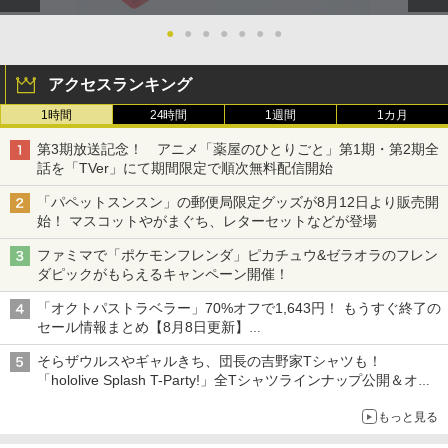
●
●
●
●
●
●
●
アクセスランキング
1時間
24時間
1週間
1カ月
第3期放送記念！ アニメ「薬屋のひとりごと」第1期・第2期全
話を「TVer」にて期間限定で順次無料配信開始
「パペットスンスン」の郵便局限定グッズが8月12日より販売開
始！ マスコットやがまぐち、レターセットなどが登場
ファミマで「ポケモンフレンダ」ピカチュウ&ゼラオラのフレン
ダピックがもらえるキャンペーン開催！
「オクトパストラベラー」70%オフで1,643円！ もうすぐ終了の
セール情報まとめ【8月8日更新】
ニンテンドーeショップでは「大神 絶景版」が67%オフで990円
そらザウルスやギャルきち、団長の吉野家Tシャツも！
「hololive Splash T-Party!」全Tシャツラインナップ公開＆オン
ライン販売開始
もっと見る