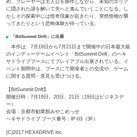
め、プレーヤーは主人公を操作しながら、未知のエリア
に隠された謎を解いて先へと進んでいくことになる。し
かしその探索中には怪奇現象が起きたり、突然怪物が襲
ってきたりという恐怖体験が待っている。
「BitSummit Drift」に出展
本作は、7月19日から7月21日まで開催中の日本最大級
のインディーゲームイベント「BitSummit Drift」のヘキ
サドライブブースにてプレイアブル出展されている。イ
ベント期間中は、ブースにて開発者との交流や、ゲーム
に関する質問・意見も受けつける。
【BitSummit Drift】
開催日時：7月19日、20日、21日（19日はビジネスデ
ー）
会場：京都市勧業館みやこめっせ
ヘキサドライブ ブース番号：IP-03（3F）
(C)2017 HEXADRIVE Inc.