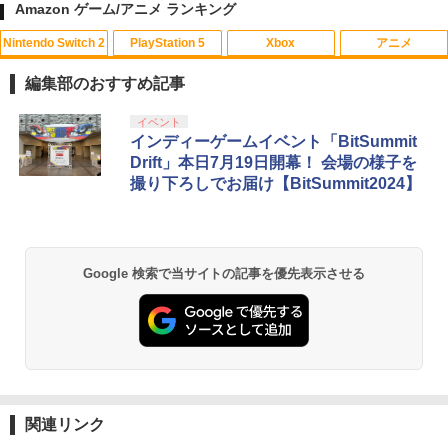
Amazon ゲーム/アニメ ランキング
Nintendo Switch 2
PlayStation 5
Xbox
アニメ
マクロスプラス MOVIE EDITION【Blu-r
1
ay】 [ 山崎たくみ ]
編集部のおすすめ記事
￥4,070
スプラトゥーン レイダース|オンライン
PlayStation 5 デジタル・エディション
【純正品】Xbox ワイヤレス コントロー
劇場版「鬼滅の刃」無限城編 第一章 猗
イベント
1
1
1
1
コード版
日本語専用 Console Language: Japan
ラー + USB-C® ケーブル
窩座再来 通常版 [Blu-ray]
インディーゲームイベント「BitSummit
ese only (CFI-2200B01)
Drift」本日7月19日開幕！ 会場の様子を
￥5,832
￥8,300
￥3,982
撮り下ろしでお届け【BitSummit2024】
￥55,000
Flow【Blu-ray】 [ ギンツ・ジルバロデ
2
ィス ]
【純正品】Xbox ワイヤレス コントロー
￥4,316
2
スプラトゥーン レイダース -Switch2
劇場版「鬼滅の刃」無限城編 第一章 猗
Beast of Reincarnation -PS5 【特典】
ラー (ロボット ホワイト)
2
2
2
Google 検索で当サイトの記事を優先表示させる
窩座再来 通常版 [DVD]
プロダクトコード 封入
￥6,447
￥7,681
￥3,523
￥7,286
【楽天ブックス限定先着特典】「超かぐ
3
や姫！」通常版【Blu-ray】(アクリルコ
ースター) [ 夏吉ゆうこ ]
【純正品】Xbox ワイヤレス コントロー
3
ラー (カーボンブラック)
Nintendo Switch 2(日本語・国内専用)
【Amazon.co.jp限定】劇場版モノノ怪
【純正品】ディスクドライブ(CFI-ZDD1
3
3
￥6,800
3
第三章 蛇神 (Amazon.co.jp限定オリジ
J) PlayStation 5
関連リンク
￥8,020
ナル三方背収納ケース付きコレクション)
￥55,491