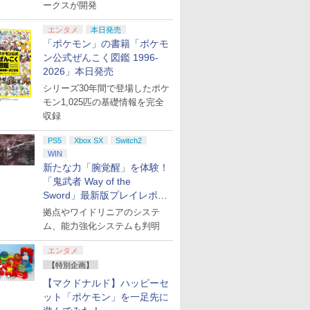
ークスが開発
エンタメ
本日発売
「ポケモン」の書籍「ポケモ
ン公式ぜんこく図鑑 1996-
2026」本日発売
シリーズ30年間で登場したポケ
モン1,025匹の基礎情報を完全
収録
PS5
Xbox SX
Switch2
WIN
新たな力「腕覚醒」を体験！
「鬼武者 Way of the
Sword」最新版プレイレポー
ト
拠点やワイドリニアのシステ
ム、能力強化システムも判明
エンタメ
【特別企画】
【マクドナルド】ハッピーセ
ット「ポケモン」を一足先に