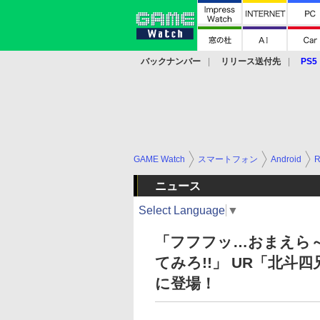
バックナンバー
リリース送付先
PS5
モバイル
eスポーツ
クラウド
PS
GAME Watch
スマートフォン
Android
ニュース
Select Language
▼
「フフフッ…おまえら
てみろ!!」 UR「北斗
に登場！