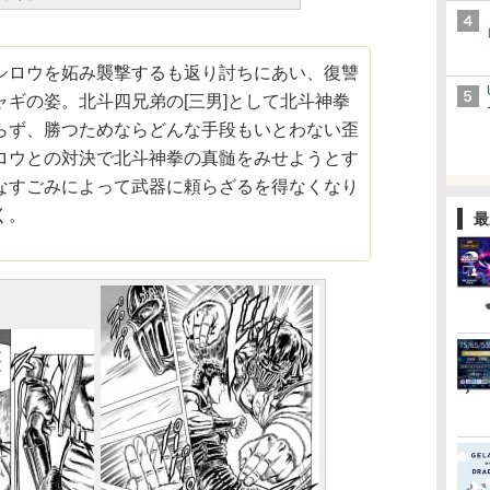
シロウを妬み襲撃するも返り討ちにあい、復讐
ギの姿。北斗四兄弟の[三男]として北斗神拳
らず、勝つためならどんな手段もいとわない歪
ロウとの対決で北斗神拳の真髄をみせようとす
なすごみによって武器に頼らざるを得なくなり
く。
最