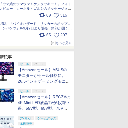
「ウマ娘のウマウマ！ケンタッキー！」フォト
レビュー カーネル・ゴルシのメッセージ入り
パッケージや描き下ろしトレカなどが登場
89
315
pic.x.com/PjnkR9vkXl
USJ、「バイオハザード」リッカーのポップコ
ーンバケツ」を9月9日より販売 頭部が開く仕
組み。味は恐怖を堪のう「味噌フレーバー」
65
207
pic.x.com/81MuXGahVM
もっと見る
新記事
セール
ハード
【Amazonセール】ASUSの
モニターがセール価格に。
26.5インチゲーミングモニタ
ー「ROG Strix OLED
セール
ハード
XG27ACDMS」限定モデルも
【Amazonセール】REGZAの
お買い得
4K Mini LED液晶TVがお買い
得。55V型、65V型、75V型
の2026年モデルがラインナ
アパレル
ゲームグッズ
ップ
本日発売