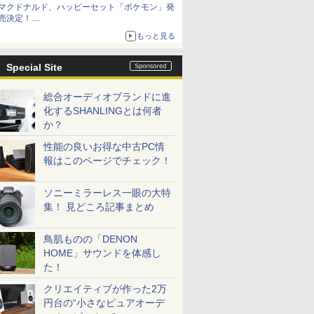
マクドナルド、ハッピーセット「ポケモン」発
売決定！
ポケモン30周年記念で30匹が大集合
もっと見る
Special Site
総合オーディオブランドに進
化するSHANLINGとは何者
か？
性能の良いお得な中古PC情
報はこのページでチェック！
ソニーミラーレス一眼の大特
集！ 見どころ記事まとめ
鳥肌ものの「DENON
HOME」サウンドを体感し
た！
クリエイティブが作った2万
円台の“小さなピュアオーデ