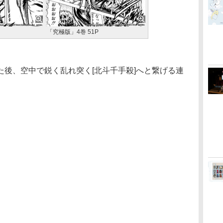
「究極版」4巻 51P
後、空中で鋭く乱れ突く[北斗千手殺]へと繋げる連