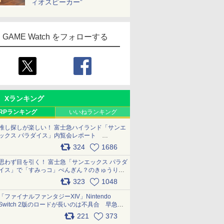
ィオスピーカー”
GAME Watch をフォローする
Xランキング
RPランキング
いいねランキング
推し探しが楽しい！ 富士急ハイランド「サンエ
ックス パラダイス」内覧会レポート
pic.x.com/p718c0QB0k
324
1686
思わず目を引く！ 富士急「サンエックス パラダ
イス」で「すみっコ」ぺんぎん？のきゅうりド
ッグを食べてみた イラストそのままのメニュ
323
1048
ー化に挑戦。これが意外にもおいしい
pic.x.com/Kgl04hZaeg
「ファイナルファンタジーXIV」Nintendo
Switch 2版のロードが長いのは不具合 早急に
アップデートできるよう対応中
221
373
pic.x.com/s9S3nRCAGa