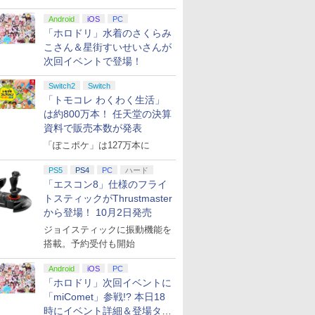
Android
iOS
PC
「ホロドリ」水着のさくらみ
こさん＆星街すいせいさんが
次回イベントで登場！
Switch2
Switch
「トモコレ わくわく生活」
は約800万本！ 任天堂の決算
資料で販売本数が発表
「ぽこポケ」は127万本に
PS5
PS4
PC
ハード
「エスコン8」仕様のフライ
トスティックがThrustmaster
から登場！ 10月2日発売
ジョイスティックに振動機能を
搭載。予約受付も開始
Android
iOS
PC
「ホロドリ」次回イベントに
「miComet」参戦!? 本日18
時にイベント詳細＆登場タレ