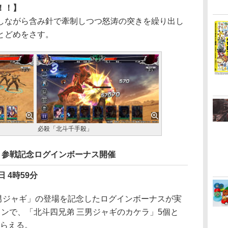
！！】
しながら含み針で牽制しつつ怒涛の突きを繰り出し
とどめをさす。
必殺「北斗千手殺」
」参戦記念ログインボーナス開催
日 4時59分
男ジャギ」の登場を記念したログインボーナスが実
ンで、「北斗四兄弟 三男ジャギのカケラ」5個と
もらえる。