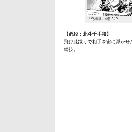
「究極版」4巻 24P
【必殺：北斗千手殺】
飛び膝蹴りで相手を宙に浮かせた
続技。