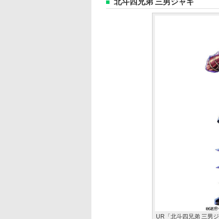
北斗四兄弟 三男ジャギ
UR「北斗四兄弟 三男