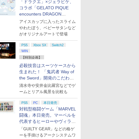
「ドラクエ」×ジェラピケ、
コラボ「GELATO PIQUE
encounters DRAGON
QUEST」第2弾が本日発売
アイスカップに入ったスライム
やわたぼう、ベビーサタンなど
がオリジナルアートで登場
PS5
Xbox SX
Switch2
WIN
【特別企画】
必殺技音はスーツケースから
生まれた！ 「鬼武者 Way of
the Sword」開発のこだわり
を目撃！
清水寺や安井金比羅宮などでゲ
ームとリアル風景を比較も
PS5
PC
本日発売
対戦型格闘ゲーム「MARVEL
闘魂」本日発売。マーベルを
代表するヒーローやヴィラン
たちが登場
「GUILTY GEAR」などの格ゲ
ーを手掛けるアークシステムワ