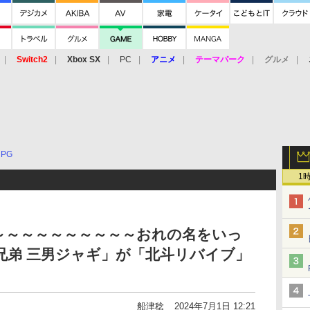
Switch2
Xbox SX
PC
アニメ
テーマパーク
グルメ
 Vita
3DS
アーケード
VR
RPG
1
～～～～～～～～～～おれの名をいっ
四兄弟 三男ジャギ」が「北斗リバイブ」
船津稔
2024年7月1日 12:21