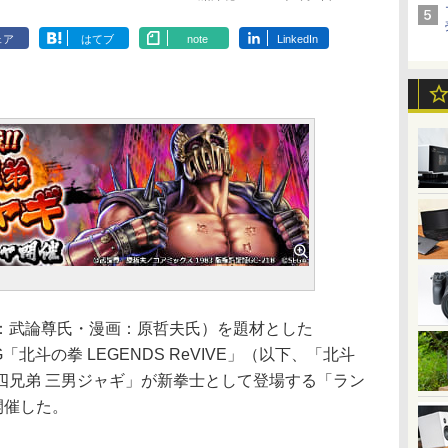
ェア
はてブ
note
LinkedIn
武論尊氏・漫画：原哲夫氏）を題材とした
PG「北斗の拳 LEGENDS ReVIVE」（以下、「北斗
四兄弟 三男ジャギ」が新拳士として登場する「ラン
開催した。