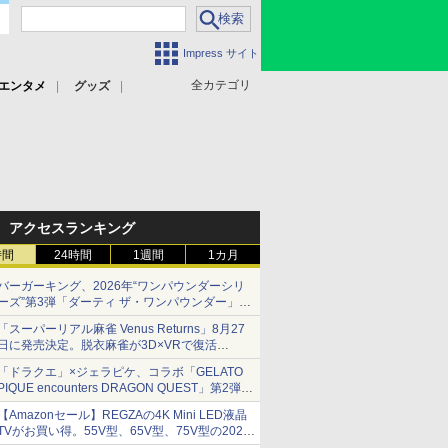
Impress サイト
全カテゴリ
エンタメ
グッズ
アクセスランキング
時間
24時間
1週間
1カ月
バーガーキング、2026年“ワンパウンダーシリ
ーズ”第3弾「ダーティ ザ・ワンパウンダー」を
8月7日発売
「スーパーリアル麻雀 Venus Returns」8月27
「特製ガーリックマヨソース」を使用した超大
日に発売決定。脱衣麻雀が3D×VRで復活
型チーズバーガー
発売から2週間は20%オフになるセールが実施
「ドラクエ」×ジェラピケ、コラボ「GELATO
PIQUE encounters DRAGON QUEST」第2弾が
本日発売
【Amazonセール】REGZAの4K Mini LED液晶
アイスカップに入ったスライムやわたぼう、ベ
TVがお買い得。55V型、65V型、75V型の2026
ビーサタンなどがオリジナルアートで登場
年モデルがラインナップ