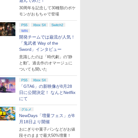
遊んでみた！
30周年を記念して30種類のポケ
モンがおもちゃで登場
PS5
Xbox SX
Switch2
WIN
開発チームでは巌流が人気！
「鬼武者 Way of the
Sword」インタビュー
意識したのは「時代劇」の“静
と動”。過去作のオマージュに
ついても聞いた
PS5
Xbox SX
「GTA6」の新映像が8月28
日に公開決定！ なんとNetflix
にて
グルメ
NewDays「増量フェス」が8
月18日より開催
おにぎりや菓子パンなどがお値
段そのままで最大50%増量！