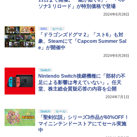
【純正品】DualSense ワイヤレスコン
S5、PS5 Pro、Xbox One、Xbox Serie
ンラインコード版
5
ソナ3 リロード」が特別価格で登場
￥4,150
トローラー(CFI-ZCT2J)
s X|S 対応の高精度 H パターン シフター
￥4,884
￥5,000
2024年6月28日
￥10,737
￥14,141
【Amazon.co.jp限定】劇場版モノノ怪
5
【特典】SILENT HILL: Townfall(【早期
WIN
セール
5
第三章 蛇神 (オリジナル特典:オリジナル
購入封入特典】DLCチラシ)
「ドラゴンズドグマ 2」「スト6」も対
巾着＋メーカー特典:【坤と離】二振りの
象、Steamにて「Capcom Summer Sal
剣、十翼より来たる！スタジオ描き下ろ
￥6,507
しイラストボード付) [DVD]
e」が開催中
2024年6月28日
￥8,800
Switch
Nintendo Switch後継機種に「部材の不
足による影響は考えていない」。任天
堂、株主総会質疑応答の内容を公開
2024年7月1日
Switch
セール
「聖剣伝説」シリーズ3作品が60%OFF！
マイニンテンドーストアにてセール実施
中