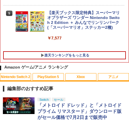
【楽天ブックス限定特典】スーパーマリ
5
オブラザーズ ワンダー Nintendo Switc
h 2 Edition ＋ みんなでリンリンパーク
(「スーパーマリオ」ステッカー2種)
￥7,577
楽天ランキングをもっと見る
Amazon ゲーム/アニメ ランキング
Nintendo Switch 2
PlayStation 5
Xbox
アニメ
PRO FREAK V2 Cheeky (通常版) モデ
アニプレックス ブルーレイディスク
1
1
ル プロフリーク PS5 PS4 NS proチーキ
劇場版「鬼滅の刃」無限列車編 通常版
編集部のおすすめ記事
ー 凹型 FPS 無段階高さ調節 profreek バ
ージョン2 PS4 PS5 nintendo switch プ
￥4,400
スプラトゥーン レイダース|オンライン
PlayStation 5 デジタル・エディション
【純正品】Xbox ワイヤレス コントロー
劇場版「鬼滅の刃」無限城編 第一章 猗
Switch
セール
ロコン対応【定形外郵便のみ送料無料】
1
1
1
1
コード版
日本語専用 Console Language: Japan
ラー + USB-C® ケーブル
窩座再来 通常版 [Blu-ray]
「メトロイド ドレッド」と「メトロイド
Playstation 5特許取得済み日本製しまリ
ese only (CFI-2200B01)
ス堂
プライム リマスタード」ダウンロード版
￥5,832
￥8,300
￥3,982
がセール価格で7月2日まで販売中
￥55,000
￥1,999
【送料無料】劇場版「鬼滅の刃」無限城
2
編 第一章 猗窩座再来(通常版)【Blu-ra