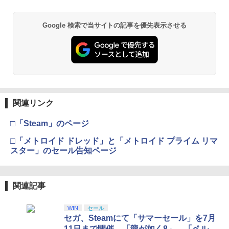
y】/アニメーション[Blu-ray]【返品種別
A】
【純正品】Xbox ワイヤレス コントロー
2
スプラトゥーン レイダース -Switch2
劇場版「鬼滅の刃」無限城編 第一章 猗
Beast of Reincarnation -PS5 【特典】
ラー (ロボット ホワイト)
2
2
送料無料Battlefield™ 6（バトルフィー
2
2
Google 検索で当サイトの記事を優先表示させる
窩座再来 通常版 [DVD]
プロダクトコード 封入
ルド6） 【予約特典】DLC「トゥームス
￥4,400
￥6,446
トーンパック」 同梱 オリジナルBOX入
￥7,681
￥3,523
り ＆ 記念カード & LEDライト 同梱 - PS
￥7,286
5 B0FKN6ZL1H
天使のたまご 4Kリマスター【Blu-ray】
3
￥3,280
[ 押井守 ]
【純正品】Xbox ワイヤレス コントロー
3
ラー (カーボンブラック)
Nintendo Switch 2(日本語・国内専用)
【Amazon.co.jp限定】劇場版モノノ怪
【純正品】ディスクドライブ(CFI-ZDD1
3
3
3
￥4,648
第三章 蛇神 (Amazon.co.jp限定オリジ
J) PlayStation 5
関連リンク
￥8,020
ナル三方背収納ケース付きコレクション)
￥55,491
【ポイント5倍】PS5 Slim スタンド 新型
3
(オリジナル特典:オリジナル巾着＋メー
￥11,980
縦置き 冷却ファン スタンド 冷却パッド
□「Steam」のページ
カー特典:【坤と離】二振りの剣、十翼よ
縦置き 垂直 充電器 USB 静音 リモコン
り来たる！スタジオ描き下ろしイラスト
収納 充電LEDランプ 充電指示ランプ付
□「メトロイド ドレッド」と「メトロイド プライム リマ
劇場版 カードキャプターさくら 封印さ
【純正品】Xbox 充電式バッテリー + US
4
4
ボード付) [Blu-ray]
滑り止め 冷却台 2台同時充電
れたカード【Blu-ray】 [ 丹下桜 ]
スター」のセール告知ページ
B-C ケーブル
【純正品】DualSense ワイヤレスコン
ニンテンドープリペイド番号 9000円|オ
4
4
￥10,780
￥3,600
トローラー ミッドナイト ブラック(CFI-
￥4,884
ンラインコード版
￥2,618
ZCT2J01)
関連記事
￥9,000
￥10,737
劇場版「鬼滅の刃」無限城編 第一章 猗
4
【中古】龍が如く 極3 ／ 龍が如く3外伝
4
WIN
セール
窩座再来 完全生産限定版 [Blu-ray]
Dark Tiesソフト:プレイステーション5
劇場版 カードキャプターさくら【Blu-ra
【国内正規品】Thrustmaster スラスト
5
5
セガ、Steamにて「サマーセール」を7月
ソフト／アクション・ゲーム
y】 [ 丹下桜 ]
マスター TH8S シフター - PC、PS4、P
ニンテンドープリペイド番号 5000円|オ
5
￥8,698
11日まで開催。「龍が如く8」、「ペル