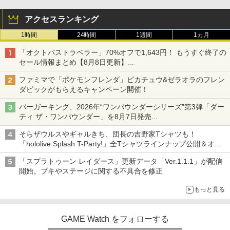
アクセスランキング
1時間
24時間
1週間
1カ月
「オクトパストラベラー」70%オフで1,643円！ もうすぐ終了の
セール情報まとめ【8月8日更新】
ニンテンドーeショップでは「大神 絶景版」が67%オフで990円
ファミマで「ポケモンフレンダ」ピカチュウ&ゼラオラのフレン
ダピックがもらえるキャンペーン開催！
バーガーキング、2026年“ワンパウンダーシリーズ”第3弾「ダー
ティ ザ・ワンパウンダー」を8月7日発売
「特製ガーリックマヨソース」を使用した超大型チーズバーガー
そらザウルスやギャルきち、団長の吉野家Tシャツも！
「hololive Splash T-Party!」全Tシャツラインナップ公開＆オン
ライン販売開始
「スプラトゥーン レイダース」更新データ「Ver.1.1.1」が配信
開始。ブキやステージに関する不具合を修正
もっと見る
GAME Watch をフォローする