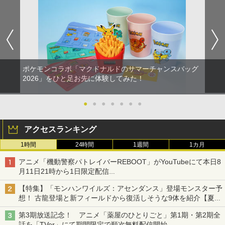
ポケモンコラボ「マクドナルドのサマーチャンスバッグ
2026」をひと足お先に体験してみた！
●
●
●
●
●
●
●
アクセスランキング
1時間
24時間
1週間
1カ月
アニメ「機動警察パトレイバーREBOOT」がYouTubeにて本日8
月11日21時から1日限定配信
8月14日にはU-NEXTで限定配信
【特集】「モンハンワイルズ：アセンダンス」登場モンスター予
想！ 古龍登場と新フィールドから復活しそうな9体を紹介【夏休
み特集2026】
第3期放送記念！ アニメ「薬屋のひとりごと」第1期・第2期全
話を「TVer」にて期間限定で順次無料配信開始