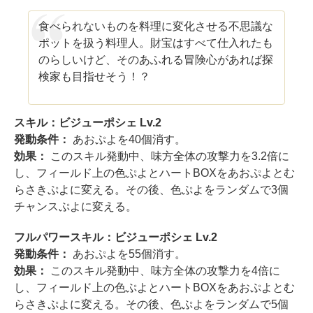
食べられないものを料理に変化させる不思議な
ポットを扱う料理人。財宝はすべて仕入れたも
のらしいけど、そのあふれる冒険心があれば探
検家も目指せそう！？
スキル：ビジューポシェ Lv.2
発動条件：
あおぷよを40個消す。
効果：
このスキル発動中、味方全体の攻撃力を3.2倍に
し、フィールド上の色ぷよとハートBOXをあおぷよとむ
らさきぷよに変える。その後、色ぷよをランダムで3個
チャンスぷよに変える。
フルパワースキル：ビジューポシェ Lv.2
発動条件：
あおぷよを55個消す。
効果：
このスキル発動中、味方全体の攻撃力を4倍に
し、フィールド上の色ぷよとハートBOXをあおぷよとむ
らさきぷよに変える。その後、色ぷよをランダムで5個