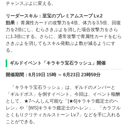
チャンスぷよに変える。
リーダースキル：至宝のプレミアムスープ Lv.2
効果：
青属性カードの攻撃力を4倍、体力を3.5倍、回復
力を2倍にし、むらさきぷよを消した場合攻撃力をさら
に1.3倍にする。さらに、通常攻撃で青属性カードをむら
さきぷよを消してもスキル発動ぷよ数が減るようにす
る。
ギルドイベント「キラキラ宝石ラッシュ」開催
開催期間：6月19日 15時 ～ 6月23日 23時59分
「キラキラ宝石ラッシュ」は、ギルドのメンバーと
「ギルドボス」を倒すイベント。今回は、イベント報酬
として、★7へんしん可能な「[★6]キラキラ鑑定士のヘ
レン」や「[WS]キラキラ鑑定士のヘレン」、「カラフル
とくもりクリティカルストーン Lv.7」などを手に入れる
ことができる。