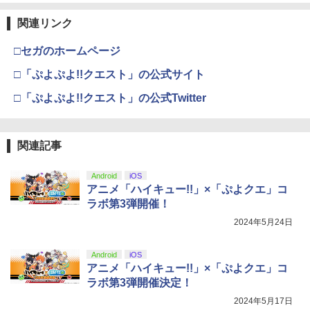
ラー (カーボンブラック)
【Amazon.co.jp限定】劇場版モノノ怪
【純正品】ディスクドライブ(CFI-ZDD1
3
3
第三章 蛇神 (Amazon.co.jp限定オリジ
J) PlayStation 5
関連リンク
￥8,020
ナル三方背収納ケース付きコレクション)
(オリジナル特典:オリジナル巾着＋メー
￥11,849
□セガのホームページ
カー特典:【坤と離】二振りの剣、十翼よ
り来たる！スタジオ描き下ろしイラスト
□「ぷよぷよ!!クエスト」の公式サイト
【純正品】Xbox 充電式バッテリー + US
4
ボード付) [Blu-ray]
B-C ケーブル
□「ぷよぷよ!!クエスト」の公式Twitter
【純正品】DualSense ワイヤレスコン
4
￥10,780
トローラー ミッドナイト ブラック(CFI-
￥2,618
ZCT2J01)
関連記事
￥10,737
劇場版「鬼滅の刃」無限城編 第一章 猗
4
窩座再来 完全生産限定版 [Blu-ray]
【純正品】Xbox Elite ワイヤレス コン
5
Android
iOS
トローラー Series 2 Core Edition (ホワ
アニメ「ハイキュー!!」×「ぷよクエ」コ
￥8,698
【純正品】DualSense ワイヤレスコン
イト)
5
ラボ第3弾開催！
トローラー(CFI-ZCT2J)
￥18,718
2024年5月24日
￥10,737
『映画 ラブライブ！蓮ノ空女学院スクー
5
Android
iOS
ルアイドルクラブ Bloom Garden Part
アニメ「ハイキュー!!」×「ぷよクエ」コ
y』Blu-ray（特装限定版）
ラボ第3弾開催決定！
2024年5月17日
￥8,589