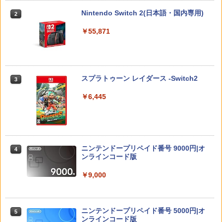
￥330
Nintendo Switch 2(日本語・国内専用)
2
ハードケース for Nintendo Switch 2 ブ
￥6,050
2
ラック
￥55,871
￥2,754
【全品ポイント10倍！要エントリー】
3
劇場版 転生したらスライムだった件 蒼
3
【期間限定セール】ニンテンドー Ninte
海の涙編 (Blu-ray特装限定版)【Blu-ra
ndo ポパイ 【中古】
y】 [ 岡咲美保 ]
スプラトゥーン レイダース -Switch2
3
ゼノブレイド ディフィニティブ・エディ
￥1,580
3
￥7,722
ション Nintendo Switch 2 Edition
￥6,445
￥6,650
【全品ポイント10倍！要エントリー】
4
【楽天ブックス限定抽選特典】迷宮のし
4
【期間限定セール】SG-1000/SC-3000シ
おり（特装限定版）【Blu-ray】(抽選で
リーズ SG-1000/SC-3000シリーズ オー
豪華賞品が当たる！) [ SUZUKA ]
ルドゲームソフト SC-3000 モナコGP
ニンテンドープリペイド番号 9000円|オ
4
ファイアーエムブレム 万紫千紅 【Switc
【中古】
ンラインコード版
4
￥10,296
h2】 BEE-P-AACSA
￥2,650
￥9,000
￥8,470
【楽天ブックス限定配送BOX】【楽天ブ
5
ックス限定先着特典+先着特典】劇場版
【新品】【amiibo】amiibo メタナイト
ニンテンドープリペイド番号 5000円|オ
5
「鬼滅の刃」無限城編 第一章 猗窩座再
5
＆デビルスター（カービィのエアライダ
ンラインコード版
来(完全生産限定版)【Blu-ray】(かるた