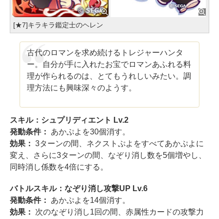
[★7]キラキラ鑑定士のヘレン
古代のロマンを求め続けるトレジャーハンタ
ー。自分が手に入れたお宝でロマンあふれる料
理が作られるのは、とてもうれしいみたい。調
理方法にも興味深々のようす。
スキル：シュプリディエント Lv.2
発動条件：
あかぷよを30個消す。
効果：
3ターンの間、ネクストぷよをすべてあかぷよに
変え、さらに3ターンの間、なぞり消し数を5個増やし、
同時消し係数を4倍にする。
バトルスキル：なぞり消し攻撃UP Lv.6
発動条件：
あかぷよを14個消す。
効果：
次のなぞり消し1回の間、赤属性カードの攻撃力