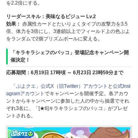
を2.2倍にする。
リーダースキル：美味なるビジュー Lv.2
効果：
赤属性カードとたいりょくタイプの攻撃力を3.5
倍、体力を3倍にし、3連鎖以上でフィールド上の色ぷよ
をランダムで2個プリズムボールに変える。
「キラキラシェフのバッコ」登場記念キャンペーン開
催決定！
応募期間：6月19日 17時頃 ～ 6月23日 23時59分まで
「ぷよクエ」公式X（旧Twitter）アカウント
と
公式Inst
agramアカウント
でキャンペーンを開催予定。各アカウ
ントからキャンペーンに参加した人の中から抽選でそれ
ぞれ3名に、「[★6]キラキラシェフのバッコ」がプレゼ
ントされる。