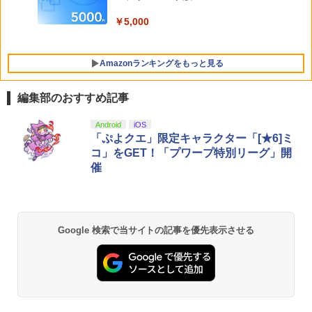
【特典】進撃の巨人3 Switch2版(【早
ーシリーズ）[在庫品]
5
+イベント抽選権+描き下ろし色紙) [ 吾峠
期購入封入特典】DLC)
呼世晴 ]
￥5,000
￥3,800
￥8,518
￥11,000
Amazonランキングをもっと見る
編集部のおすすめ記事
PlayStation 5 デジタル・エディション
【純正品】Xbox ワイヤレス コントロー
劇場版「鬼滅の刃」無限城編 第一章 猗
Android
iOS
1
1
1
日本語専用 Console Language: Japan
ラー + USB-C® ケーブル
窩座再来 通常版 [Blu-ray]
「ぷよクエ」限定キャラクター「[★6]ミ
ese only (CFI-2200B01)
コ」をGET！「プワープ特別リーグ」開
￥8,300
￥3,964
催
￥55,000
【純正品】Xbox ワイヤレス コントロー
2
劇場版「鬼滅の刃」無限城編 第一章 猗
Beast of Reincarnation -PS5 【特典】
ラー (ロボット ホワイト)
2
2
Google 検索で当サイトの記事を優先表示させる
窩座再来 通常版 [DVD]
プロダクトコード 封入
￥7,681
￥3,523
￥7,286
【純正品】Xbox ワイヤレス コントロー
3