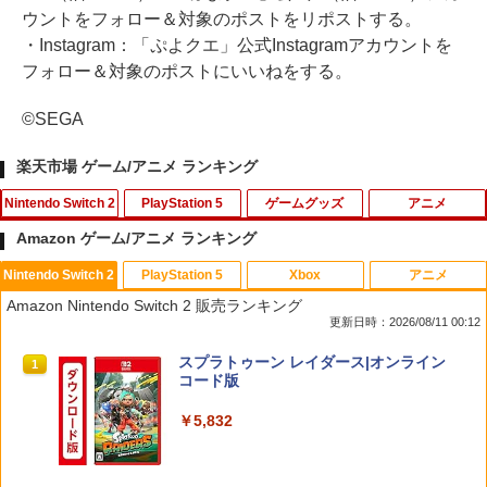
ウントをフォロー＆対象のポストをリポストする。
・Instagram：「ぷよクエ」公式Instagramアカウントを
フォロー＆対象のポストにいいねをする。
©SEGA
楽天市場 ゲーム/アニメ ランキング
Nintendo Switch 2
PlayStation 5
ゲームグッズ
アニメ
Amazon ゲーム/アニメ ランキング
Nintendo Switch 2
PlayStation 5
Xbox
アニメ
Switch2 保護フィルム スイッチ2 保護フ
【中古】PS2 龍が如く2 PS2 the Be
劇場版「鬼滅の刃」無限城編 第一章 猗
1
1
1
Amazon Nintendo Switch 2 販売ランキング
ィルム switch2 フィルム Switch2 ガラ
st
窩座再来(通常版)【Blu-ray】 [ 吾峠呼世
更新日時：2026/08/11 00:12
スフィルム スイッチ2 フィルム ガイド
晴 ]
貼り付け キット カバー Switch 2 本体
￥220
スプラトゥーン レイダース|オンライン
アクセサリー Nintendo Switch2 ケース
1
￥3,960
コード版
可 透明 ブルーライト カット 99％ FIRM
E
￥5,832
￥1,000
【中古】PS2 龍が如く PlayStation2
【送料無料】[Joshinオリジナル特典付]
2
2
the Best
「超かぐや姫!」Blu-ray 通常版/アニメー
ション[Blu-ray]【返品種別A】