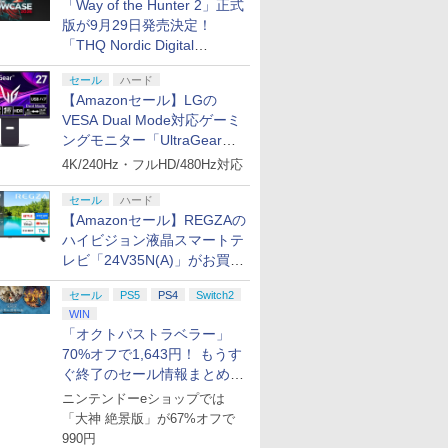
「Way of the Hunter 2」正式
版が9月29日発売決定！
「THQ Nordic Digital
Showcase 2026」まとめ
セール
ハード
【Amazonセール】LGの
VESA Dual Mode対応ゲーミ
ングモニター「UltraGear
27G850A-B」がお買い得！
4K/240Hz・フルHD/480Hz対応
セール
ハード
【Amazonセール】REGZAの
ハイビジョン液晶スマートテ
レビ「24V35N(A)」がお買い
得！
セール
PS5
PS4
Switch2
WIN
「オクトパストラベラー」
70%オフで1,643円！ もうす
ぐ終了のセール情報まとめ
【8月8日更新】
ニンテンドーeショップでは
「大神 絶景版」が67%オフで
990円