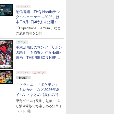
イベント
配信番組「THQ Nordicデジ
タルショーケース2026」は
本日8月8日4時より公開！
「Expeditions: Samurai」など
の最新情報を公開
アニメ
手塚治虫氏のマンガ「リボン
の騎士」を原案とするNetflix
映画「THE RIBBON HERO
リボンヒーロー」本日配信開
始
イベント
エンタメ
【特集】
「ドラクエ」「ポケモン」
「ちいかわ」など2026年夏
イベントまとめ【夏休み特
集】
限定グッズは見逃し厳禁！ 推
し活や家族でも楽しめる注目イ
ベント8選