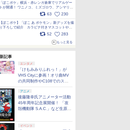
「ぽこポケ」横浜・赤レンガ倉庫でリアルゲー
トが開通！ ワニノコ、ミズゴロウ、アシマリ登
場シーンをレポート pic.x.com/LDgEByVl6D
63
230
【ぽこポケ】「ぽこ あ ポケモン」新グッズを撮
り下ろしで紹介 カラビナ付きマスコットやス
クエアポーチが仲間入り
52
283
pic.x.com/XmVAgBxaW5
もっと見る
新記事
エンタメ
「けもみみりふれっ！」が
VHS Cityに参画！オリ曲MV
の共同制作やC108でのスペ
シャルコラボ広告を掲出
アニメ
後藤隆幸氏アニメーター活動
45年周年記念展開催！ 「攻
殻機動隊 S.A.C.」など生原
画、総作画監督修正が展示
イベント