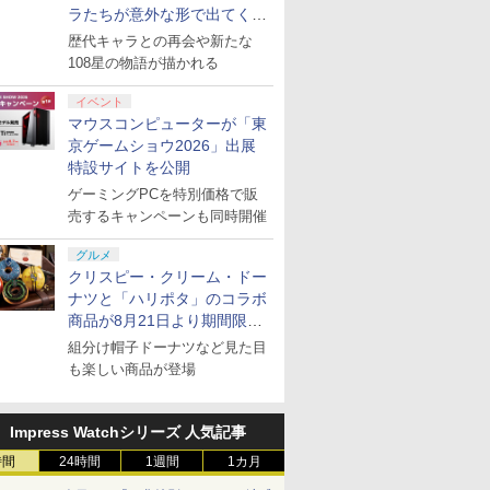
ラたちが意外な形で出てくる
シリーズ完全新作！
歴代キャラとの再会や新たな
108星の物語が描かれる
イベント
マウスコンピューターが「東
京ゲームショウ2026」出展
特設サイトを公開
ゲーミングPCを特別価格で販
売するキャンペーンも同時開催
グルメ
クリスピー・クリーム・ドー
ナツと「ハリポタ」のコラボ
商品が8月21日より期間限定
で発売
組分け帽子ドーナツなど見た目
も楽しい商品が登場
Impress Watchシリーズ 人気記事
時間
24時間
1週間
1カ月