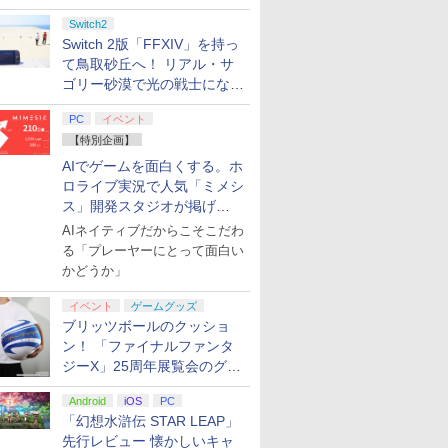
Switch2
Switch 2版「FFXIV」を持っ
て鳥取砂丘へ！ リアル・サ
ゴリー砂漠で光の戦士になっ
てみた
PC
イベント
【特別企画】
AIでゲームを面白くする。ホ
ロライブ実況で人気「ミメシ
ス」開発スタジオが掲げ
る“AI活用の信念”とは？【講
AIネイティブだからこそこだわ
演レポート】
る「プレーヤーにとって面白い
かどうか」
イベント
ゲームグッズ
ブリッツボールのクッショ
ン！ 「ファイナルファンタ
ジーX」25周年展覧会のグッ
ズ情報が公開
Android
iOS
PC
「幻想水滸伝 STAR LEAP」
先行レビュー 懐かしいキャ