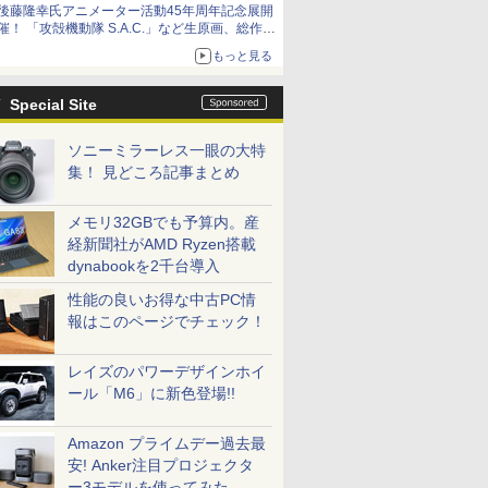
後藤隆幸氏アニメーター活動45年周年記念展開
催！ 「攻殻機動隊 S.A.C.」など生原画、総作画
監督修正が展示
もっと見る
Special Site
ソニーミラーレス一眼の大特
集！ 見どころ記事まとめ
メモリ32GBでも予算内。産
経新聞社がAMD Ryzen搭載
dynabookを2千台導入
性能の良いお得な中古PC情
報はこのページでチェック！
レイズのパワーデザインホイ
ール「M6」に新色登場!!
Amazon プライムデー過去最
安! Anker注目プロジェクタ
ー3モデルを使ってみた