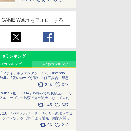
GAME Watch をフォローする
Xランキング
RPランキング
いいねランキング
「ファイナルファンタジーXIV」Nintendo
Switch 2版のロードが長いのは不具合 早急に
アップデートできるよう対応中
225
378
pic.x.com/s9S3nRCAGa
Switch 2版「FFXIV」を持って鳥取砂丘へ！ リ
アル・サゴリー砂漠で光の戦士になってみた
pic.x.com/qyOfL2uv1n
145
337
USJ、「バイオハザード」リッカーのポップコ
ーンバケツ」を9月9日より販売 頭部が開く仕
組み。味は恐怖を堪のう「味噌フレーバー」
66
213
pic.x.com/81MuXGahVM