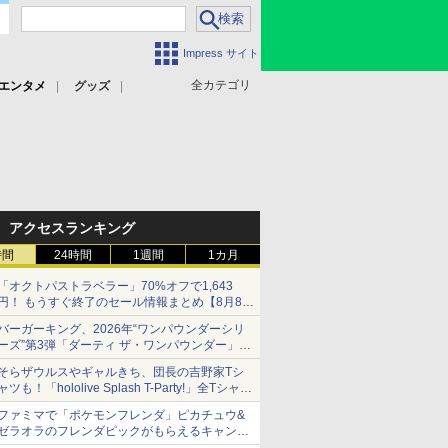
Impress サイト
全カテゴリ
エンタメ
グッズ
アクセスランキング
時間
24時間
1週間
1カ月
「オクトパストラベラー」70%オフで1,643
円！ もうすぐ終了のセール情報まとめ【8月8日
更新】
バーガーキング、2026年“ワンパウンダーシリ
ニンテンドーeショップでは「大神 絶景版」が
ーズ”第3弾「ダーティ ザ・ワンパウンダー」を
67%オフで990円
8月7日発売
そらザウルスやギャルきち、団長の吉野家Tシ
「特製ガーリックマヨソース」を使用した超大
ャツも！「hololive Splash T-Party!」全Tシャツ
型チーズバーガー
ラインナップ公開＆オンライン販売開始
ファミマで「ポケモンフレンダ」ピカチュウ&
ゼラオラのフレンダピックがもらえるキャンペ
ーン開催！