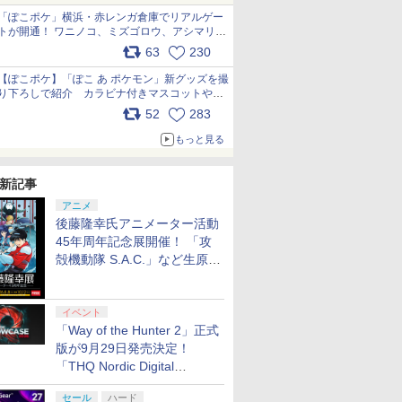
「ぽこポケ」横浜・赤レンガ倉庫でリアルゲー
トが開通！ ワニノコ、ミズゴロウ、アシマリ登
場シーンをレポート pic.x.com/LDgEByVl6D
63
230
【ぽこポケ】「ぽこ あ ポケモン」新グッズを撮
り下ろしで紹介 カラビナ付きマスコットやス
クエアポーチが仲間入り
52
283
pic.x.com/XmVAgBxaW5
もっと見る
新記事
アニメ
後藤隆幸氏アニメーター活動
45年周年記念展開催！ 「攻
殻機動隊 S.A.C.」など生原
画、総作画監督修正が展示
イベント
「Way of the Hunter 2」正式
版が9月29日発売決定！
「THQ Nordic Digital
Showcase 2026」まとめ
セール
ハード