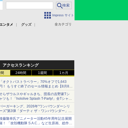
Impress サイト
全カテゴリ
エンタメ
グッズ
アクセスランキング
時間
24時間
1週間
1カ月
「オクトパストラベラー」70%オフで1,643
円！ もうすぐ終了のセール情報まとめ【8月8日
更新】
そらザウルスやギャルきち、団長の吉野家Tシ
ニンテンドーeショップでは「大神 絶景版」が
ャツも！「hololive Splash T-Party!」全Tシャツ
67%オフで990円
ラインナップ公開＆オンライン販売開始
バーガーキング、2026年“ワンパウンダーシリ
ーズ”第3弾「ダーティ ザ・ワンパウンダー」を
8月7日発売
後藤隆幸氏アニメーター活動45年周年記念展開
「特製ガーリックマヨソース」を使用した超大
催！ 「攻殻機動隊 S.A.C.」など生原画、総作画
型チーズバーガー
監督修正が展示