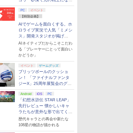
てみた
PC
イベント
【特別企画】
AIでゲームを面白くする。ホ
ロライブ実況で人気「ミメシ
ス」開発スタジオが掲げ
る“AI活用の信念”とは？【講
AIネイティブだからこそこだわ
演レポート】
る「プレーヤーにとって面白い
かどうか」
イベント
ゲームグッズ
ブリッツボールのクッショ
ン！ 「ファイナルファンタ
ジーX」25周年展覧会のグッ
ズ情報が公開
Android
iOS
PC
「幻想水滸伝 STAR LEAP」
先行レビュー 懐かしいキャ
ラたちが意外な形で出てくる
シリーズ完全新作！
歴代キャラとの再会や新たな
108星の物語が描かれる