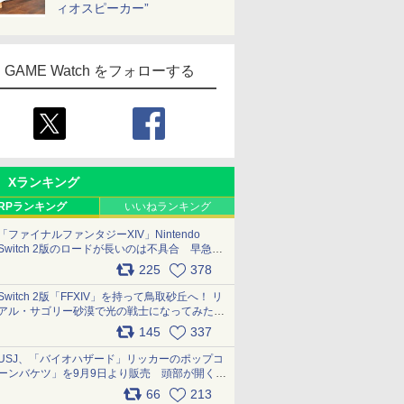
ィオスピーカー”
GAME Watch をフォローする
Xランキング
RPランキング
いいねランキング
「ファイナルファンタジーXIV」Nintendo
Switch 2版のロードが長いのは不具合 早急に
アップデートできるよう対応中
225
378
pic.x.com/s9S3nRCAGa
Switch 2版「FFXIV」を持って鳥取砂丘へ！ リ
アル・サゴリー砂漠で光の戦士になってみた
pic.x.com/qyOfL2uv1n
145
337
USJ、「バイオハザード」リッカーのポップコ
ーンバケツ」を9月9日より販売 頭部が開く仕
組み。味は恐怖を堪のう「味噌フレーバー」
66
213
pic.x.com/81MuXGahVM