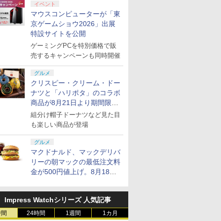
イベント
マウスコンピューターが「東
京ゲームショウ2026」出展
特設サイトを公開
ゲーミングPCを特別価格で販
売するキャンペーンも同時開催
グルメ
クリスピー・クリーム・ドー
ナツと「ハリポタ」のコラボ
商品が8月21日より期間限定
で発売
組分け帽子ドーナツなど見た目
も楽しい商品が登場
グルメ
マクドナルド、マックデリバ
リーの朝マックの最低注文料
金が500円値上げ。8月18日
より1,500円から受付
Impress Watchシリーズ 人気記事
時間
24時間
1週間
1カ月