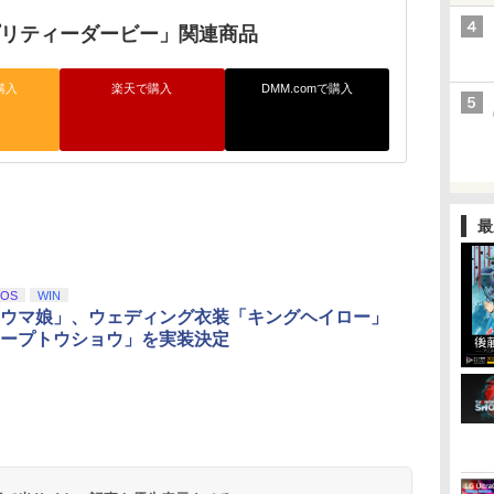
プリティーダービー」関連商品
購入
楽天で購入
DMM.comで購入
最
iOS
WIN
ウマ娘」、ウェディング衣装「キングヘイロー」
ープトウショウ」を実装決定