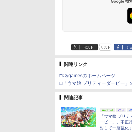
Google
ポスト
リスト
シ
関連リンク
□Cygamesのホームページ
□「ウマ娘 プリティーダービー」
関連記事
Android
iOS
W
「ウマ娘 プリテ
ービー」、不正
対して一層強化