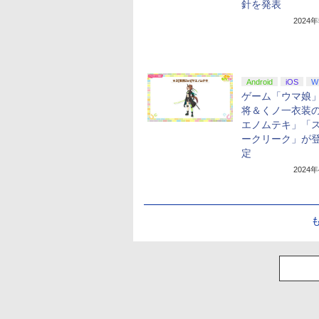
針を発表
2024
Android
iOS
W
ゲーム「ウマ娘
将＆くノ一衣装
エノムテキ」「
ークリーク」が
定
2024