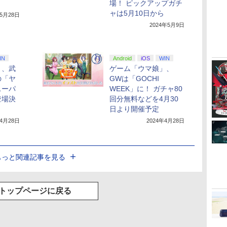
場！ ピックアップガチ
ャは5月10日から
年5月28日
2024年5月9日
IN
Android
iOS
WIN
」、武
ゲーム「ウマ娘」、
の「ヤ
GWは「GOCHI
スーパ
WEEK」に！ ガチャ80
登場決
回分無料などを4月30
日より開催予定
年4月28日
2024年4月28日
もっと関連記事を見る
トップページに戻る