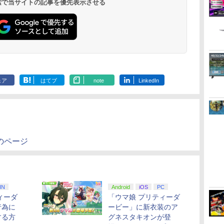
 検索で当サイトの記事を優先表示させる
ェア
はてブ
note
LinkedIn
のページ
IN
Android
iOS
PC
ィーダ
「ウマ娘 プリティーダ
行為に
ービー」に新衣装のア
する方
グネスタキオンが登