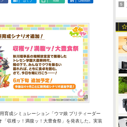
ェア
はてブ
note
LinkedIn
OS/PC用育成シミュレーション「ウマ娘 プリティーダー
オ「収穫ッ！満腹ッ！大豊食祭」を発表した。実装