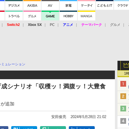
Switch2
Xbox SX
PC
アニメ
テーマパーク
グルメ
 Vita
3DS
アーケード
VR
シミュレーション
1
育成シナリオ「収穫ッ！満腹ッ！大豊食
オが追加
安田俊亮
2024年5月28日 21:02