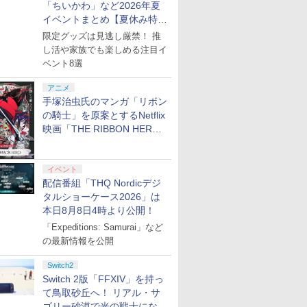
「ちいかわ」など2026年夏
イベントまとめ【夏休み特
集】
限定グッズは見逃し厳禁！ 推
し活や家族でも楽しめる注目イ
ベント8選
アニメ
手塚治虫氏のマンガ「リボン
の騎士」を原案とするNetflix
映画「THE RIBBON HERO
リボンヒーロー」本日配信開
始
イベント
配信番組「THQ Nordicデジ
タルショーケース2026」は
本日8月8日4時より公開！
「Expeditions: Samurai」など
の最新情報を公開
Switch2
Switch 2版「FFXIV」を持っ
て鳥取砂丘へ！ リアル・サ
ゴリー砂漠で光の戦士になっ