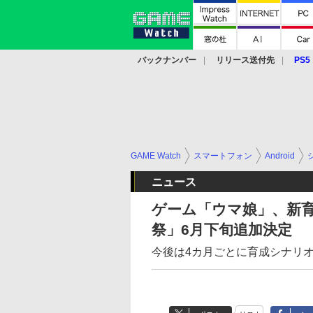
バックナンバー
リリース送付先
PS5
モバイル
eスポーツ
クラウド
PS
GAME Watch
スマートフォン
Android
ニュース
ゲーム「ウマ娘」、新
祭」6月下旬追加決定
今後は4カ月ごとに育成シナリ