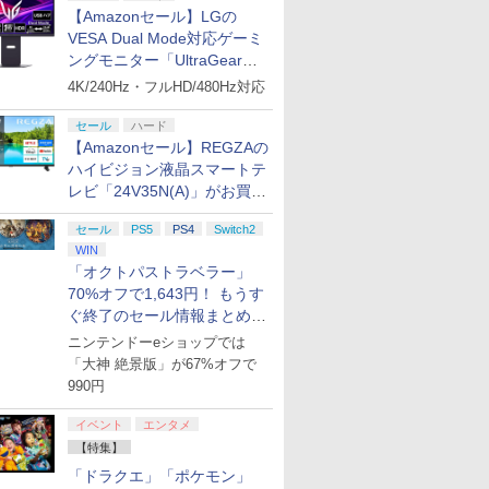
【Amazonセール】LGの
VESA Dual Mode対応ゲーミ
ングモニター「UltraGear
27G850A-B」がお買い得！
4K/240Hz・フルHD/480Hz対応
セール
ハード
【Amazonセール】REGZAの
ハイビジョン液晶スマートテ
レビ「24V35N(A)」がお買い
得！
セール
PS5
PS4
Switch2
WIN
「オクトパストラベラー」
70%オフで1,643円！ もうす
ぐ終了のセール情報まとめ
【8月8日更新】
ニンテンドーeショップでは
「大神 絶景版」が67%オフで
990円
イベント
エンタメ
【特集】
「ドラクエ」「ポケモン」