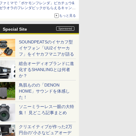
ファミマで「ポケモンフレンダ」ピカチュウ&
ゼラオラのフレンダピックがもらえるキャンペ
ーン開催！
もっと見る
Special Site
SOUNDPEATSのイヤカフ型
イヤフォン「UU2イヤーカ
フ」をイヤカフマニアが語る
総合オーディオブランドに進
化するSHANLINGとは何者
か？
鳥肌ものの「DENON
HOME」サウンドを体感し
た！
ソニーミラーレス一眼の大特
集！ 見どころ記事まとめ
クリエイティブが作った2万
円台の“小さなピュアオーデ