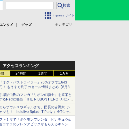
Impress サイト
全カテゴリ
エンタメ
グッズ
アクセスランキング
時間
24時間
1週間
1カ月
「オクトパストラベラー」70%オフで1,643
円！ もうすぐ終了のセール情報まとめ【8月8日
更新】
手塚治虫氏のマンガ「リボンの騎士」を原案と
ニンテンドーeショップでは「大神 絶景版」が
するNetflix映画「THE RIBBON HERO リボンヒ
67%オフで990円
ーロー」本日配信開始
そらザウルスやギャルきち、団長の吉野家Tシ
ャツも！「hololive Splash T-Party!」全Tシャツ
ラインナップ公開＆オンライン販売開始
ファミマで「ポケモンフレンダ」ピカチュウ&
ゼラオラのフレンダピックがもらえるキャンペ
ーン開催！