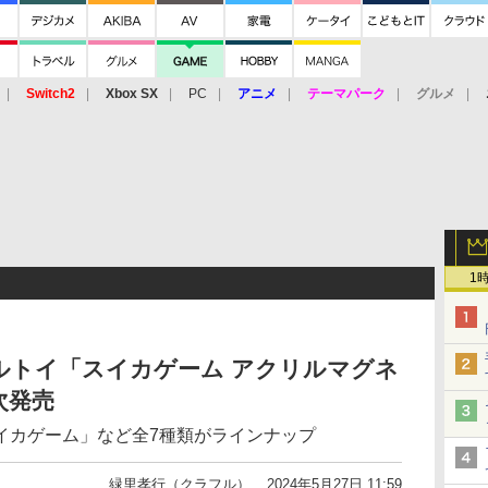
Switch2
Xbox SX
PC
アニメ
テーマパーク
グルメ
 Vita
3DS
アーケード
VR
1
ルトイ「スイカゲーム アクリルマグネ
次発売
イカゲーム」など全7種類がラインナップ
緑里孝行（クラフル）
2024年5月27日 11:59