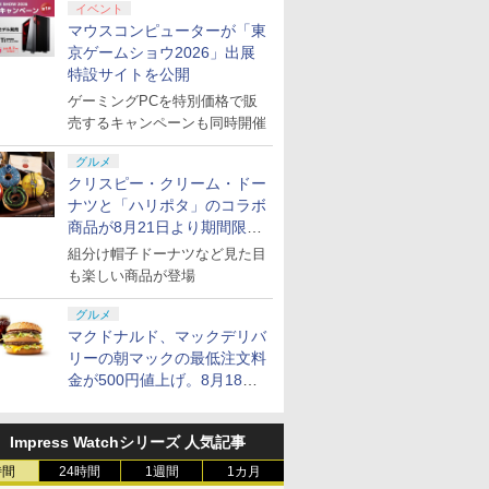
イベント
マウスコンピューターが「東
京ゲームショウ2026」出展
特設サイトを公開
ゲーミングPCを特別価格で販
売するキャンペーンも同時開催
グルメ
クリスピー・クリーム・ドー
ナツと「ハリポタ」のコラボ
商品が8月21日より期間限定
で発売
組分け帽子ドーナツなど見た目
も楽しい商品が登場
グルメ
マクドナルド、マックデリバ
リーの朝マックの最低注文料
金が500円値上げ。8月18日
より1,500円から受付
Impress Watchシリーズ 人気記事
時間
24時間
1週間
1カ月