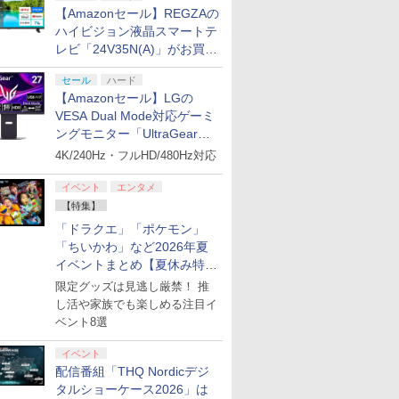
【Amazonセール】REGZAの
ハイビジョン液晶スマートテ
レビ「24V35N(A)」がお買い
得！
セール
ハード
【Amazonセール】LGの
VESA Dual Mode対応ゲーミ
ングモニター「UltraGear
27G850A-B」がお買い得！
4K/240Hz・フルHD/480Hz対応
イベント
エンタメ
【特集】
「ドラクエ」「ポケモン」
「ちいかわ」など2026年夏
イベントまとめ【夏休み特
集】
限定グッズは見逃し厳禁！ 推
し活や家族でも楽しめる注目イ
ベント8選
イベント
配信番組「THQ Nordicデジ
タルショーケース2026」は