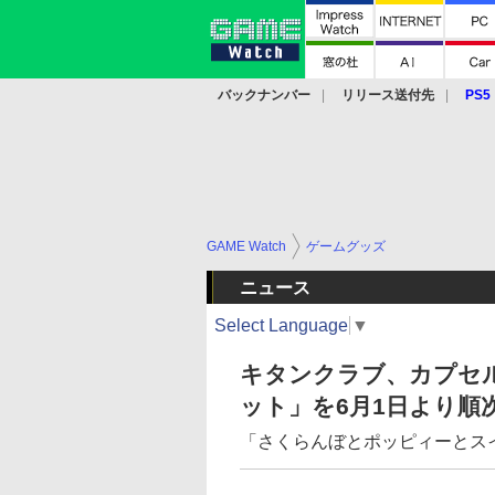
バックナンバー
リリース送付先
PS5
モバイル
eスポーツ
クラウド
PS
GAME Watch
ゲームグッズ
ニュース
Select Language
▼
キタンクラブ、カプセ
ット」を6月1日より順
「さくらんぼとポッピィーとス