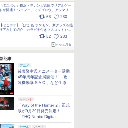
「ぽこポケ」横浜・赤レンガ倉庫でリアルゲー
トが開通！ ワニノコ、ミズゴロウ、アシマリ登
場シーンをレポート pic.x.com/LDgEByVl6D
63
230
【ぽこポケ】「ぽこ あ ポケモン」新グッズを撮
り下ろしで紹介 カラビナ付きマスコットやス
クエアポーチが仲間入り
52
283
pic.x.com/XmVAgBxaW5
もっと見る
新記事
アニメ
後藤隆幸氏アニメーター活動
45年周年記念展開催！ 「攻
殻機動隊 S.A.C.」など生原
画、総作画監督修正が展示
イベント
「Way of the Hunter 2」正式
版が9月29日発売決定！
「THQ Nordic Digital
Showcase 2026」まとめ
セール
ハード