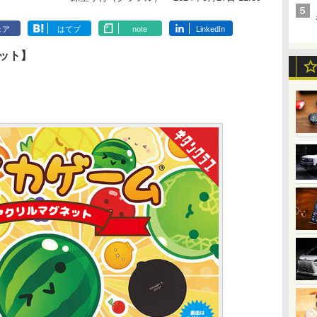
ェア
はてブ
note
LinkedIn
ット】