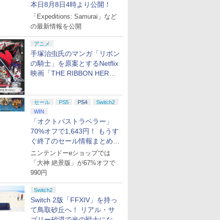
本日8月8日4時より公開！
「Expeditions: Samurai」など
の最新情報を公開
アニメ
手塚治虫氏のマンガ「リボン
の騎士」を原案とするNetflix
映画「THE RIBBON HERO
リボンヒーロー」本日配信開
始
セール
PS5
PS4
Switch2
WIN
「オクトパストラベラー」
70%オフで1,643円！ もうす
ぐ終了のセール情報まとめ
【8月8日更新】
ニンテンドーeショップでは
「大神 絶景版」が67%オフで
990円
Switch2
Switch 2版「FFXIV」を持っ
て鳥取砂丘へ！ リアル・サ
ゴリー砂漠で光の戦士になっ