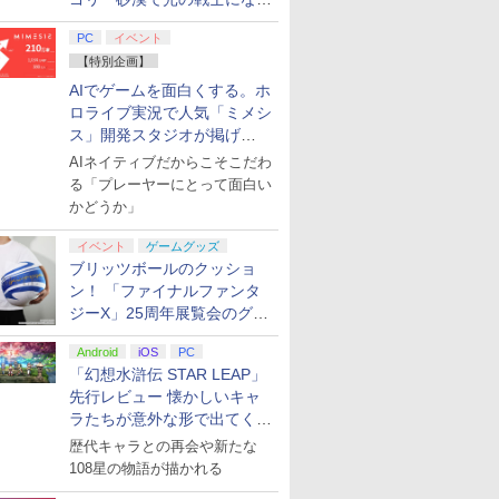
てみた
PC
イベント
【特別企画】
AIでゲームを面白くする。ホ
ロライブ実況で人気「ミメシ
ス」開発スタジオが掲げ
る“AI活用の信念”とは？【講
AIネイティブだからこそこだわ
演レポート】
る「プレーヤーにとって面白い
かどうか」
イベント
ゲームグッズ
ブリッツボールのクッショ
ン！ 「ファイナルファンタ
ジーX」25周年展覧会のグッ
ズ情報が公開
Android
iOS
PC
「幻想水滸伝 STAR LEAP」
先行レビュー 懐かしいキャ
ラたちが意外な形で出てくる
シリーズ完全新作！
歴代キャラとの再会や新たな
108星の物語が描かれる