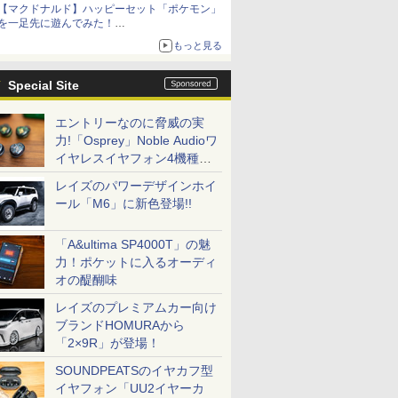
【マクドナルド】ハッピーセット「ポケモン」
を一足先に遊んでみた！
30周年を記念して30種類のポケモンがおもちゃ
もっと見る
で登場
Special Site
エントリーなのに脅威の実
力!「Osprey」Noble Audioワ
イヤレスイヤフォン4機種を
一気に聴く
レイズのパワーデザインホイ
ール「M6」に新色登場!!
「A&ultima SP4000T」の魅
力！ポケットに入るオーディ
オの醍醐味
レイズのプレミアムカー向け
ブランドHOMURAから
「2×9R」が登場！
SOUNDPEATSのイヤカフ型
イヤフォン「UU2イヤーカ