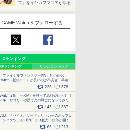
フ」をイヤカフマニアが語る
GAME Watch をフォローする
Xランキング
RPランキング
いいねランキング
「ファイナルファンタジーXIV」Nintendo
Switch 2版のロードが長いのは不具合 早急に
アップデートできるよう対応中
225
378
pic.x.com/s9S3nRCAGa
Switch 2版「FFXIV」を持って鳥取砂丘へ！ リ
アル・サゴリー砂漠で光の戦士になってみた
pic.x.com/qyOfL2uv1n
145
337
USJ、「バイオハザード」リッカーのポップコ
ーンバケツ」を9月9日より販売 頭部が開く仕
組み。味は恐怖を堪のう「味噌フレーバー」
66
213
pic.x.com/81MuXGahVM